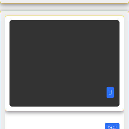
بلجيكا