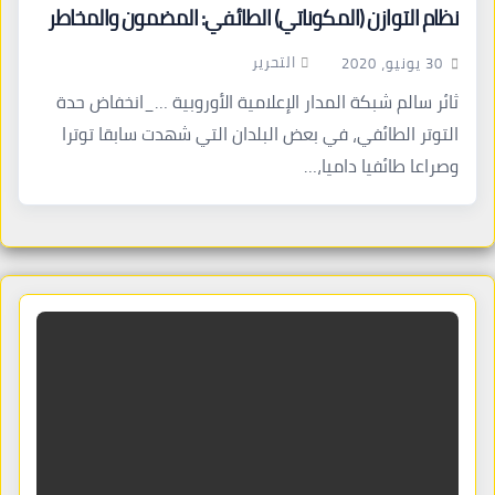
نظام التوازن (المكوناتي) الطائفي: المضمون والمخاطر
التحرير
30 يونيو، 2020
ثائر سالم شبكة المدار الإعلامية الأوروبية …_انخفاض حدة
التوتر الطائفي، في بعض البلدان التي شهدت سابقا توترا
وصراعا طائفيا داميا،…