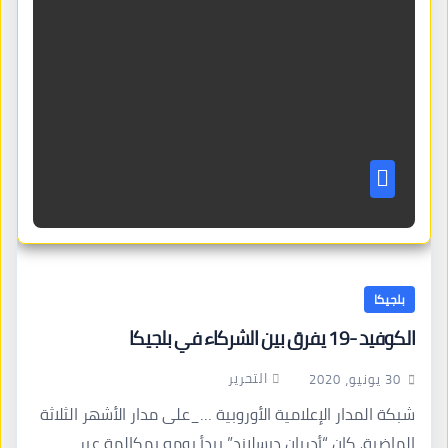
بلجيكا
الكوفيد -19 يفرق بين الشركاء في بلجيكا
التحرير
30 يونيو، 2020
شبكة المدار الإعلامية الأوروبية …_على مدار الأشهر الثلاثة
الماضية، كان “أدريان ديسلاند” يبدأ يومه بمكالمة عبر