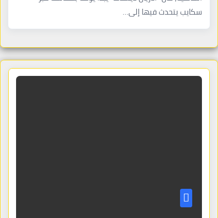
سكايب يتحدث فيها إلى…