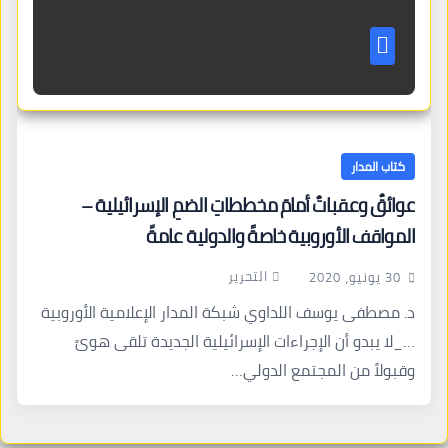
كتاب المدار
عوائقٌ وعقباتٌ أمامَ مخططاتِ الضمِ الإسرائيلية –
المواقف الأوروبية خاصةً والدولية عامةً
التحرير
30 يونيو، 2020
د. مصطفى يوسف اللداوي شبكة المدار الإعلامية الأوروبية
…_لا يبدو أن الإجراءات الإسرائيلية الجديدة تلقى هوىً
وقبولاً من المجتمع الدولي…