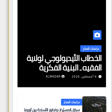
دراسات المدار
الخطاب الأيديولوجي لولاية
الفقيه ـ البنية الفكرية
وآليات التعبئة
6 أغسطس، 2026
ALMADAR
دراسات المدار
سباق المسيّرات وتطور الأسلحة بين أوروبا