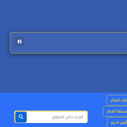
اب المدار
ينما المدار
يس تحرير