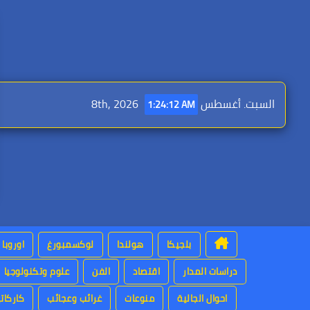
Ski
t
conten
السبت. أغسطس 8th, 2026
1:24:13 AM
بلجيكا
هولندا
لوكسمبورغ
اوروبا
دراسات المدار
اقتصاد
الفن
علوم وتكنولوجيا
احوال الجالية
منوعات
غرائب وعجائب
كاركاتي