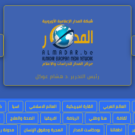
رئيس التحرير .د هشام عوكل
العالم العربي
القارة اميريكية
العالم الاسلامي
اسيا
كت
ثقافة
هنا وطني
الرياضة
افريقيا
الصحة والعلاج
س
ر
اطفالنا
بودكاست المدار
الهجرة وحقوق الإنسان
مدونة رئ