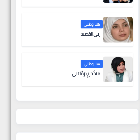
هنا وطني
ربى القصيد
هنا وطني
منذُ حربٍ رَمَّلتني…