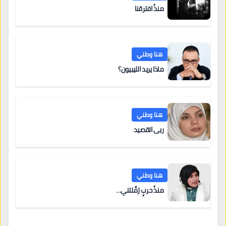
منذُ افترقنا
هنا وطني
ماذا يريد الليبيون؟
هنا وطني
ربى القصيد
هنا وطني
منذُ حربٍ رَمَّلتني…