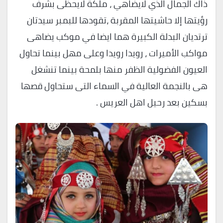
ذاك الجمال الذي لايضاهي ، ملكة لايحظى بشرف
رؤيتها إلا حاشيتها المقربة ،تقودها للبمبر سيدتان
ترتديان البدلة الكبيرة هما ايضا في موكب يضاهى
مواكب الأميرات ، رويدا رويدا وعلى مهل بينما تحاول
العيون الفضولية الظفر منها بلمحة بينما تنشغل
هى بالنجمة العالية في السماء التى ستحاول قصها
بسكين بعد رحيل اهل العريس .