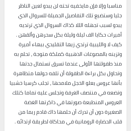
مناسبا وإلا فإن مايخفيه تحته لن يبدو لعين الناظر
جليا وستضيع تلك التفاصيل الجميلة للسروال الذي
يبدو لسبب تجهله الللا كذاك السروال الذي ترتديه
أميرات حكايا الف ليلة وليلة بكل سحرهن وألقهن .
كيف لا والليبية ترتدي زيها التقليدي ببهاء أميرة
وتزينه بالمصوغات الذهبية كملكة متوجة ، تحلم به
منذ طفولتها الأولى عندما تسرق تستمال جدتها
وتحاول بكل براءة الطفولة أن تلفه حولها متظاهرة
بأنها عروس يعلو الخجل ملامحها ، تجلب كرسيا خشبيا
وتضعه في منتصف الغرفة وتجلس عليه تماما كتلك
العروس المنطبعة صورتها في ذاكرتها الغضة
الصغيرة دون أن تدرك أن حلمها ذاك قادم ربما من
قلب الحضارة الرومانية في محاكاة لطريقة ارتدائه .