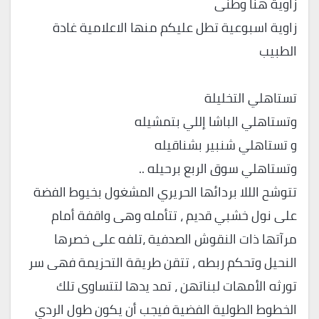
زاوية هنا وطنى
زاوية اسبوعية تطل عليكم منها الاعلامية غادة
الطبيب
تستاهلي التخليلة
وتستاهلي الباشا إللي بتمشيله
و تستاهلي شنبير بشناقيله
وتستاهلي سوق الربع برحيله ..
تتوشح الللا بردائها الحريري المشغول بخيوط الفضة
على نول خشبي قديم ، تتأمله وهى واقفة أمام
مرآتها ذات النقوش الصدفية ،تلفه على خصرها
النحيل وتحكم ربطه ، تتقن طريقة التحزيمة فهى سر
تورثه الأمهات لبناتهن ، تمد يدها لتتساوى تلك
الخطوط الطولية الفضية فيجب أن يكون طول الردي