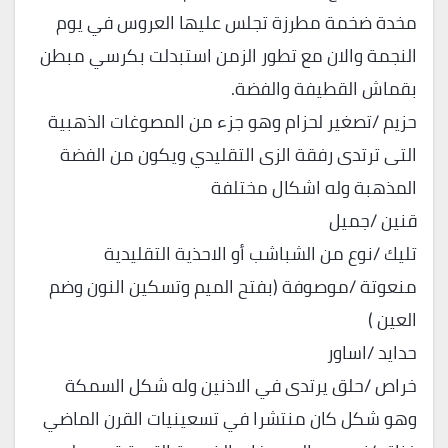
مخدة ضخمة مطرزة تجلس عليها العروس في يوم
النجمة والان مع تطور الزمن استبدلت بكرسي مبطن
بقماش القطيفة والفضة.
حزيم /تصغير لحزام وهو جزء من المصوغات الذهبية
التى ترتدى رفقة الزى التقليدي ويكون من الفضة
المذهبة وله اشكال مختلفة
قنين /جميل
تليك /نوع من الشباشب أو الاحذية التقليدية
منعوتة /موصوفة (بفتح الميم وتسكين النون وضم
العين )
حدايد /اساور
خراص /حلق يرتدى في الاذنين وله شكل السمكة
وهو شكل كان منتشرا في تسعينيات القرن الماضي