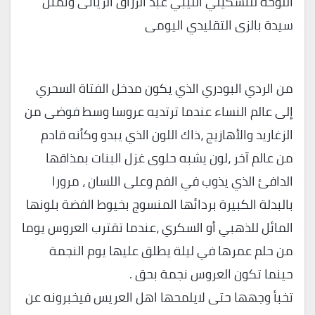
اللوحة للتشكيلي الليبي عبد الرزاق الريانى وتمثل
سيدة بالزى التقليدي اليومى
من الردي البودري الذي يكون مدخل الفتاة السحري
إلى عالم النساء عندما ترتديه عروسا وسط فوضى من
الزغاريد والأهازيج ،ذاك اللون الذي يبدو وكأنه قادم
من عالم آخر ،لون يشبه حلوى غزل البنات بمذاقها
الدافئ الذي يذوب في الفم وعلى اللسان ، مرورا
بالبدلة الكبيرة بردائها المنسوج بخيوط الفضة بلونها
المائل للذهبي أو السكري ،عندما تقترب العروس يوما
من حلم عمرها في ليلة يطلق عليها يوم النجمة
حينما تكون العروس نجمة بحق .
تخبأ وجهها حتى لايلمحها اهل العريس فيخبرونه عن