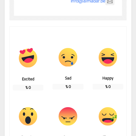
info@almadar.be
Sad
Happy
Excited
%
0
%
0
%
0