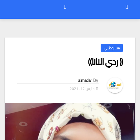
هنا وطني
(( ردي النانا))
almadar
By
مارس 17, 2021