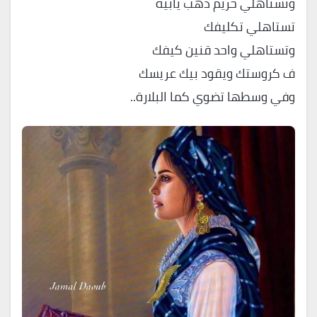
وتستاهلي حزيّم ذهب يابية
تستاهلي تكليفك
وتستاهلي واحد قنين كيفك
ف كروستك ويقود بيك عريسك
وفي وسطها تضوي كما البلارة..