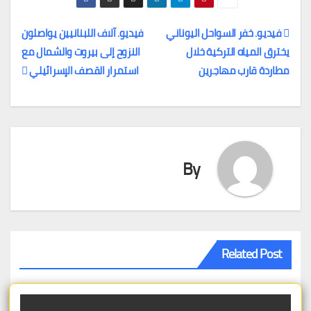
فيديو. خفر السواحل اليوناني
فيديو. آلاف اللبنانيين يواصلون
يخترق المياه التركية خلال
النزوح إلى بيروت والشمال مع
تصفّح
مطاردة قارب مهاجرين
استمرار القصف الإسرائيلي
المقالات
By
Related Post