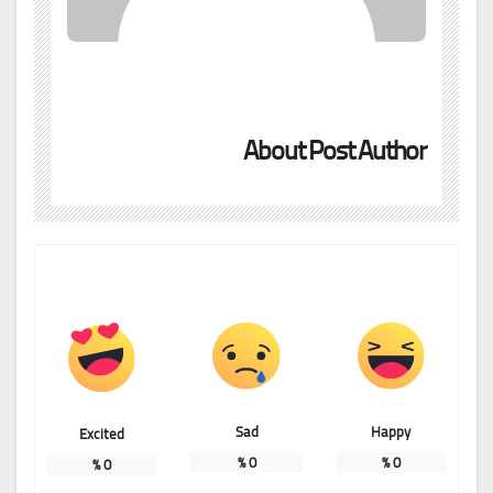
About Post Author
Sad
Happy
Excited
%
0
%
0
%
0