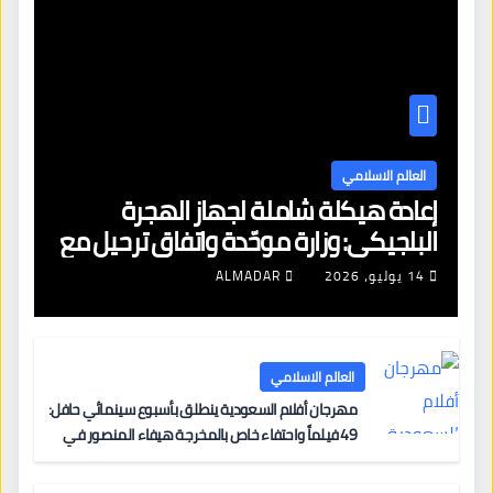
العالم الاسلامي
إعادة هيكلة شاملة لجهاز الهجرة
البلجيكي: وزارة موحّدة واتفاق ترحيل مع
الجزائر وتجميد قرارات اللبنانيين
14 يوليو، 2026
ALMADAR
العالم الاسلامي
مهرجان أفلام السعودية ينطلق بأسبوع سينمائي حافل:
49 فيلماً واحتفاء خاص بالمخرجة هيفاء المنصور في
مركز الملك عبدالعزيز الثقافي العالمي “إثراء”