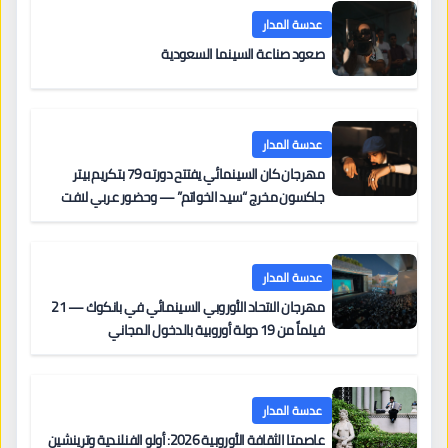
عدسة المدار
صعود صناعة السينما السعودية
عدسة المدار
مهرجان كان السينمائي يفتتح دورته 79 بتكريم بيتر
جاكسون مخرج “سيد الخواتم” — وحضور عربي لافت
على السجادة الحمراء يضم نادين نجيم وآسر ياسين وخالد
مزنر ضمن لجنة التحكيم
عدسة المدار
مهرجان الاتحاد الأوروبي السينمائي في بانكوك — 21
فيلماً من 19 دولة أوروبية بالدخول المجاني
عدسة المدار
عاصمتا الثقافة الأوروبية 2026: أولو الفنلندية وترينشين