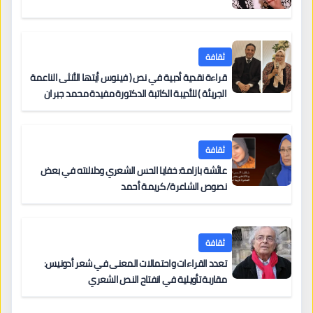
ثقافة
قراءة نقدية أدبية في نص ( فينوس أيتها الأنثى الناعمة
الجريئة ) للأديبة الكاتبة الدكتورة مفيدة محمد جبران
ثقافة
عائشة بازامة: خفايا الحس الشعري ودلالاته في بعض
نصوص الشاعرة/ كريمة أحمد
ثقافة
تعدد القراءات واحتمالات المعنى في شعر أدونيس:
مقاربة تأويلية في انفتاح النص الشعري