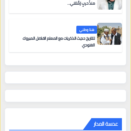
منذُ حربٍ رَمَّلتني…
هنا وطني
للتاريخ حديث الذكريات مع المعلم الفاضل المبروك
الغنودي
عدسة المدار