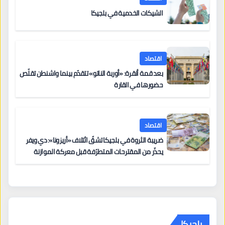
الشيكات الخدمية في بلجيكا
اقتصاد
بعد قمة أنقرة: «أوربة الناتو» تتقدّم بينما واشنطن تقلّص
حضورها في القارة
اقتصاد
ضريبة الثروة في بلجيكا تشقّ ائتلاف «أريزونا»: دي ويفر
يحذّر من المقترحات المتطرّفة قبل معركة الموازنة
بلجيكا