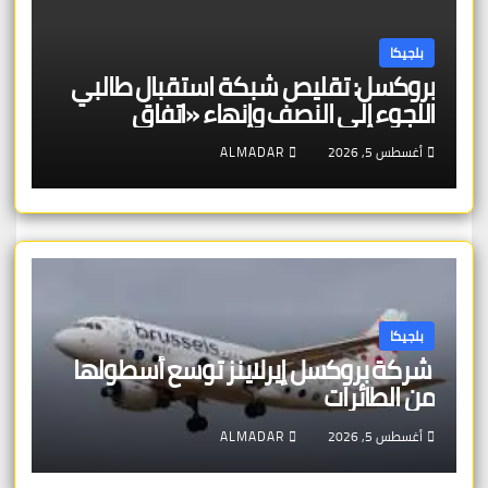
بلجيكا
بروكسل: تقليص شبكة استقبال طالبي
اللجوء إلى النصف وإنهاء «اتفاق
بروكسل»
أغسطس 5, 2026
ALMADAR
بلجيكا
شركة بروكسل إيرلاينز توسع أسطولها
من الطائرات
أغسطس 5, 2026
ALMADAR