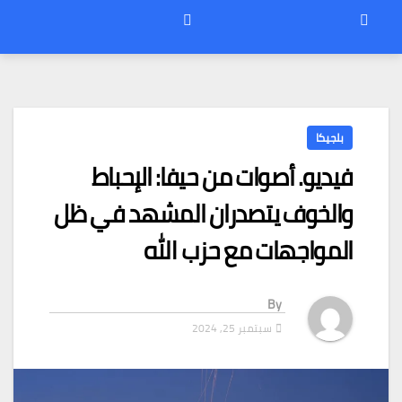
بلجيكا
فيديو. أصوات من حيفا: الإحباط
والخوف يتصدران المشهد في ظل
المواجهات مع حزب الله
By
سبتمبر 25, 2024