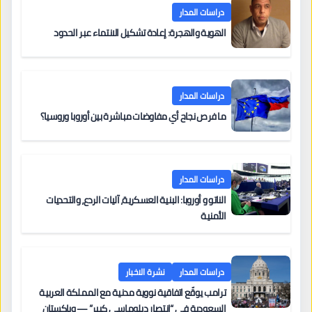
دراسات المدار
الهوية والهجرة: إعادة تشكيل الانتماء عبر الحدود
دراسات المدار
ما فرص نجاح أي مفاوضات مباشرة بين أوروبا وروسيا؟
دراسات المدار
الناتو و أوروبا: البنية العسكرية، آليات الردع، والتحديات
الأمنية
دراسات المدار
نشرة الاخبار
ترامب يوقّع اتفاقية نووية مدنية مع المملكة العربية
السعودية في “انتصار دبلوماسي كبير” — وباكستان