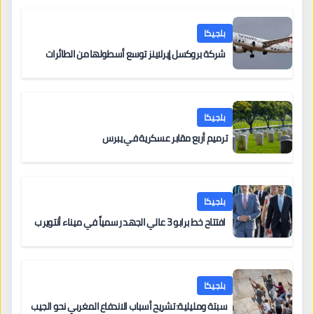
بلجيكا
شركة بروكسل إيرلاينز توسع أسطولها من الطائرات
بلجيكا
ترميم أربع مقابر عسكرية في يبرس
بلجيكا
افتتاح خط برابو 3 عالي الجهد رسمياً في ميناء أنتويرب
بلجيكا
سبتة ومليلية: تشريح أسباب الاندفاع المغربي نحو الجيب