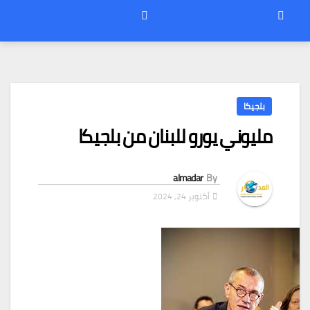
بلجيكا
مليوني يورو للبنان من بلجيكا
almadar
By
أكتوبر 24, 2024