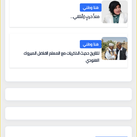
هنا وطني
منذُ حربٍ رَمَّلتني…
هنا وطني
للتاريخ حديث الذكريات مع المعلم الفاضل المبروك
الغنودي