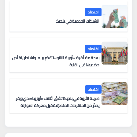
اقتصاد
الشيكات الخدمية في بلجيكا
اقتصاد
بعد قمة أنقرة: «أوربة الناتو» تتقدّم بينما واشنطن تقلّص
حضورها في القارة
اقتصاد
ضريبة الثروة في بلجيكا تشقّ ائتلاف «أريزونا»: دي ويفر
يحذّر من المقترحات المتطرّفة قبل معركة الموازنة