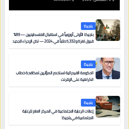
بلجيكا
بلجيكا: الأولى أوروبياً في استقبال الفلسطينيين — 89%
قبول لغزة و5,332 طلباً في 2024 — لكن الإجراء الجديد
من 12 يونيو يُعقّد المسار لمن يحمل وضعاً في دولة EU
أخرى
بلجيكا
الحكومة الفيدرالية تستخدم المؤثرين لمكافحة خطاب
الكراهية على الإنترنت
بلجيكا
إعانات الرعاية الاجتماعية في المركز العام للرعاية
الاجتماعية في بلجيكا