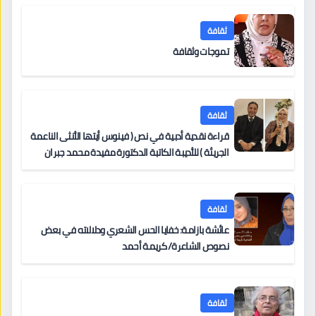
ثقافة
تموجات وثقافة
ثقافة
قراءة نقدية أدبية في نص ( فينوس أيتها الأنثى الناعمة
الجريئة ) للأديبة الكاتبة الدكتورة مفيدة محمد جبران
ثقافة
عائشة بازامة: خفايا الحس الشعري ودلالاته في بعض
نصوص الشاعرة/ كريمة أحمد
ثقافة