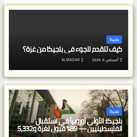
بلجيكا
كيف تتقدم للجوء في بلجيكا من غزة؟
أغسطس 6, 2026
ALMADAR
بلجيكا
بلجيكا: الأولى أوروبياً في استقبال
الفلسطينيين — 89% قبول لغزة و5,332
طلباً في 2024 — لكن الإجراء الجديد من