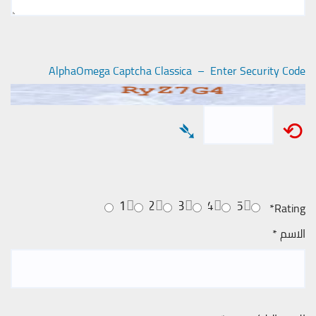
AlphaOmega Captcha Classica – Enter Security Code
➴
⟲
1
2
3
4
5
*
Rating
الاسم
*