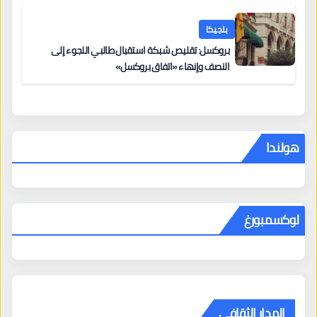
بلجيكا
بروكسل: تقليص شبكة استقبال طالبي اللجوء إلى
النصف وإنهاء «اتفاق بروكسل»
هولندا
لوكسمبورغ
المدار الثقافي