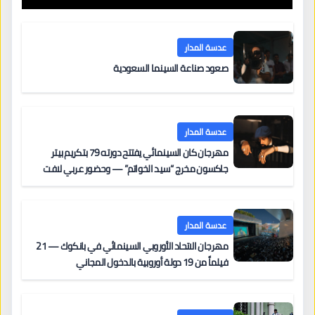
عدسة المدار
صعود صناعة السينما السعودية
عدسة المدار
مهرجان كان السينمائي يفتتح دورته 79 بتكريم بيتر
جاكسون مخرج “سيد الخواتم” — وحضور عربي لافت
على السجادة الحمراء يضم نادين نجيم وآسر ياسين وخالد
مزنر ضمن لجنة التحكيم
عدسة المدار
مهرجان الاتحاد الأوروبي السينمائي في بانكوك — 21
فيلماً من 19 دولة أوروبية بالدخول المجاني