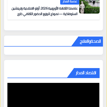
عدسة المدار
عاصمتا الثقافة الأوروبية 2026: أولو الفنلندية وترينشين
السلوفاكية — نموذج لتوزيع الحضور الثقافي خارج
المراكز الكبرى
الصحةوالعلاج
اقتصاد المدار