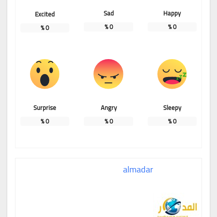
Sad
Happy
Excited
%
0
%
0
%
0
Surprise
Angry
Sleepy
%
0
%
0
%
0
almadar