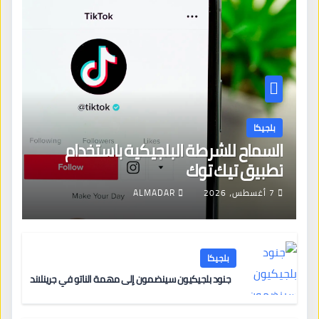
بلجيكا
السماح للشرطة البلجيكية باستخدام
تطبيق تيك توك
7 أغسطس، 2026
ALMADAR
بلجيكا
جنود بلجيكيون سينضمون إلى مهمة الناتو في جرينلاند