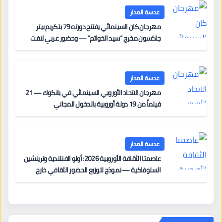
عدسة المدار
مهرجان كان السينمائي يفتتح دورته 79 بتكريم بيتر
جاكسون مخرج “سيد الخواتم” — وحضور عربي لافت
على السجادة الحمراء يضم نادين نجيم وآسر ياسين وخالد
مزنر ضمن لجنة التحكيم
عدسة المدار
مهرجان الاتحاد الأوروبي السينمائي في بانكوك — 21
فيلماً من 19 دولة أوروبية بالدخول المجاني
عدسة المدار
عاصمتا الثقافة الأوروبية 2026: أولو الفنلندية وترينشين
السلوفاكية — نموذج لتوزيع الحضور الثقافي خارج
المراكز الكبرى