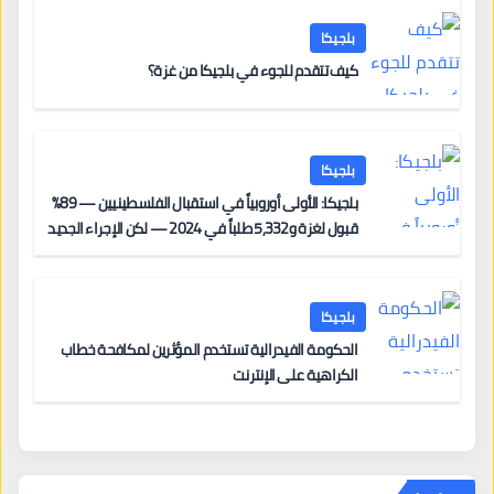
بلجيكا
كيف تتقدم للجوء في بلجيكا من غزة؟
بلجيكا
بلجيكا: الأولى أوروبياً في استقبال الفلسطينيين — 89%
قبول لغزة و5,332 طلباً في 2024 — لكن الإجراء الجديد
من 12 يونيو يُعقّد المسار لمن يحمل وضعاً في دولة EU
أخرى
بلجيكا
الحكومة الفيدرالية تستخدم المؤثرين لمكافحة خطاب
الكراهية على الإنترنت