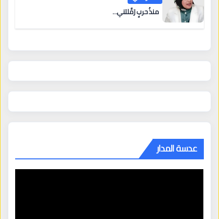
منذُ حربٍ رَمَّلتني…
عدسة المدار