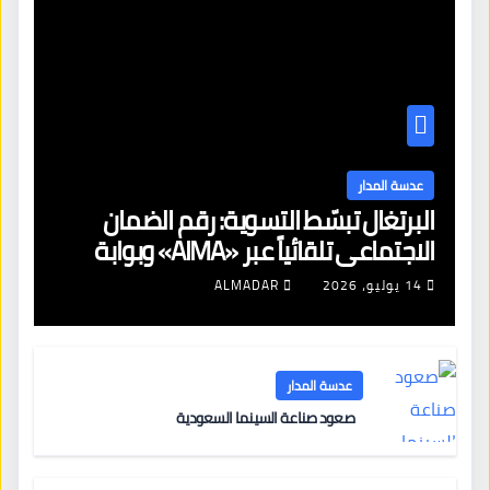
عدسة المدار
البرتغال تبسّط التسوية: رقم الضمان
الاجتماعي تلقائياً عبر «AIMA» وبوابة
جديدة لتجديد الإقامات
14 يوليو، 2026
ALMADAR
عدسة المدار
صعود صناعة السينما السعودية