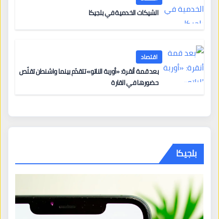
الشيكات الخدمية في بلجيكا
اقتصاد
بعد قمة أنقرة: «أوربة الناتو» تتقدّم بينما واشنطن تقلّص
حضورها في القارة
بلجيكا