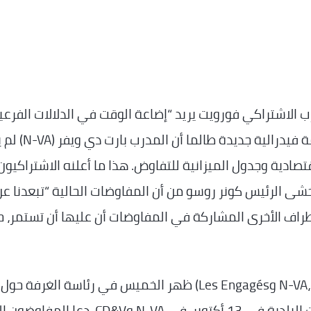
 الاشتراكي فورويت يريد “إضاعة الوقت في الدلالات الفرعي
وبالتالي لم يعد يريد التفاوض على تشكيل حكومة فيدرا
ادية وجدول الميزانية للتفاوض. هذا ما أعلنه الاشتراكيون
 الرئيس كونر روسو من أن المفاوضات الحالية “تبعدنا عن
لأطراف الأخرى المشاركة في المفاوضات أن عليها أن تستمر، 
اجتمع رؤساء ائتلاف أريزونا (N-VA، Vooruit، CD&V، MR وLes Engagés) ظهر الخميس في رئاسة الغرفة حول
المدرب بارت دي ويفر للمرة الثانية منذ الانتخابات البلدية في 13 أكتوبر. في N-VA وCD&V، دعا ا