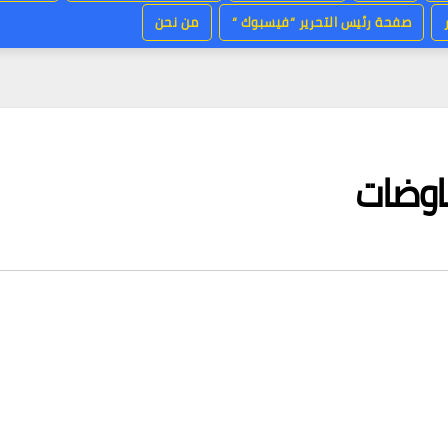
صفحة رئيس التحرير “فيسبوك “
من نحن
فاوضات