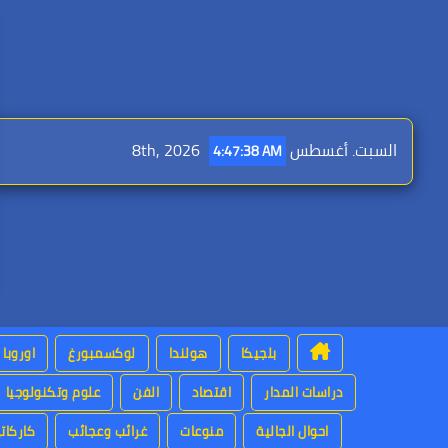
Ski
t
conten
السبت. أغسطس 8th, 2026
4:47:40 AM
بلجيكا
هولندا
لوكسمبورغ
اوروبا
دراسات المدار
اقتصاد
الفن
علوم وتكنولوجيا
احوال الجالية
منوعات
غرائب وعجائب
كاركاتي