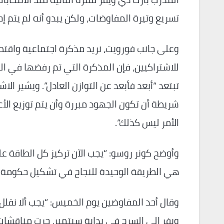
تسريع وتيرة المفاوضات، ولكن يبدو أنه لم يتم إحر
وعلى جانب فورويت، نريد مذكرة اجتماعية واقتص
للاشتراكيين، فإن المذكرة التي تم رفضها في ا
تبتعد “أبعد فأبعد عن التوازن العادل”. ويشير ا
شريطة أن تكون الجهود مبررة وأن يتم توزيع الأع
الأمر ليس كذلك”.
وأوضح كونر روسو: “يجب الآن تركيز كل الطاقة ع
هي الطريقة الوحيدة للنجاح في تشكيل حكومة ج
وقال أحد المفاوضين يوم الخميس: “يجب ألا نقلل
ويفر إلى السرج في بداية سبتمبر، جرت مناقشات 