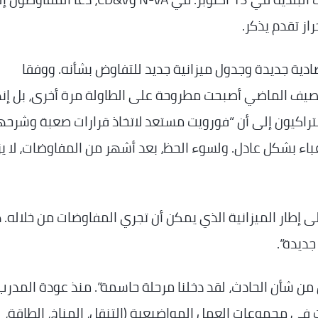
از تقدم يذكر.
ادية جديدة وجدول ميزانية جديد للتفاوض بشأنه. ووفقا
لصيف الماضي أصبحت مطروحة على الطاولة مرة أخرى، بل إن
لاشتراكيون إلى أن “فورويت مستعد لاتخاذ قرارات صعبة وشرحها
باء بشكل عادل. ولسوء الحظ، بعد أشهر من المفاوضات، لا يز
لى إطار الميزانية الذي يمكن أن تجري المفاوضات من خلاله.
ديدة”.
 من شأن الحادث، لقد دخلنا مرحلة حاسمة”. منذ عودة المدر
في مجموعات العمل المواضيعية (التنقل، المناخ، الطاقة،