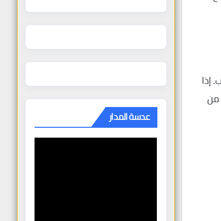
 إذا
 من
عدسة المدار