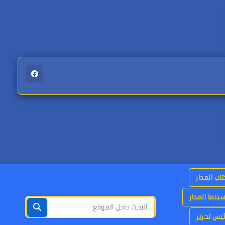
اب المدار
ينما المدار
يس تحرير