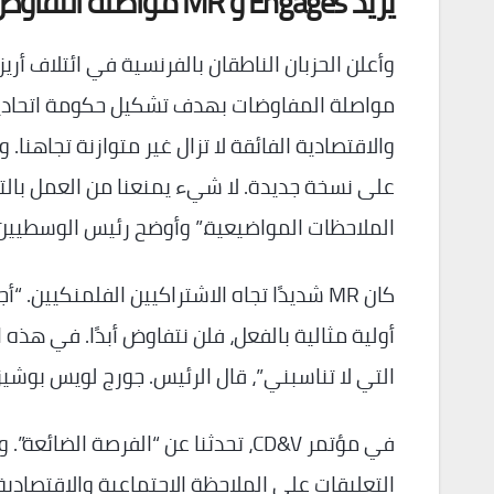
يريد Engagés و MR مواصلة التفاوض
وأعلن الحزبان الناطقان بالفرنسية في ائتلاف أر
مواصلة المفاوضات بهدف تشكيل حكومة اتحادية و
والاقتصادية الفائقة لا تزال غير متوازنة تجاهنا.
على نسخة جديدة. لا شيء يمنعنا من العمل بالتو
الملاحظات المواضيعية.” وأوضح رئيس الوسطيين، ماكسيم بريفو، لـ RTBF: “إض
كان MR شديدًا تجاه الاشتراكيين الفلمنكيين.
أولية مثالية بالفعل، فلن نتفاوض أبدًا. في هذه ا
التي لا تناسبني”، قال الرئيس. جورج لويس بوشيز
في مؤتمر CD&V، تحدثنا عن “الفرصة 
التعليقات على الملاحظة الاجتماعية والاقتصادي