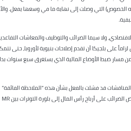
وجه الخصوص) التي وصلت إلى نهاية ما في وسعها يفعل. والأ
بقية.
اقتصادي، ولا سيما الضرائب والتوظيف والمعاشات التقاعدية
زاماً على بلجيكا أن تقدم إصلاحات بنيوية لأوروبا، حتى تتمك
 مسار ضبط الأوضاع المالية الذي يستغرق سبع سنوات بدلا
من المناقشات قد فشلت بالفعل بشأن هذه “الملاحظة الفائقة”
الاجتماعية والاقتصادية. في ذلك الوقت، أدى فرض الضرائب على أرباح رأس المال إلى بلورة التوترات بين MR