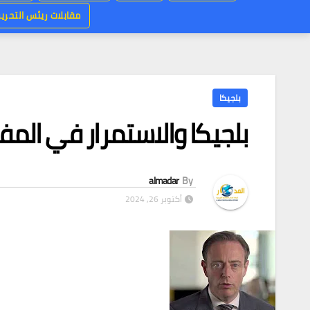
مقابلات ريئس التحرير
بلجيكا
بلجيكا والاستمرار في الم
almadar
By
أكتوبر 26, 2024