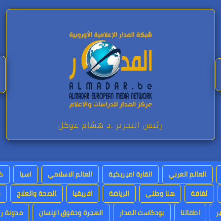
رئيس التحرير .د هشام عوكل
العالم العربي
القارة اميريكية
العالم الاسلامي
اسيا
كت
ثقافة
هنا وطني
الرياضة
افريقيا
الصحة والعلاج
س
ر
اطفالنا
بودكاست المدار
الهجرة وحقوق الإنسان
مدونة رئ