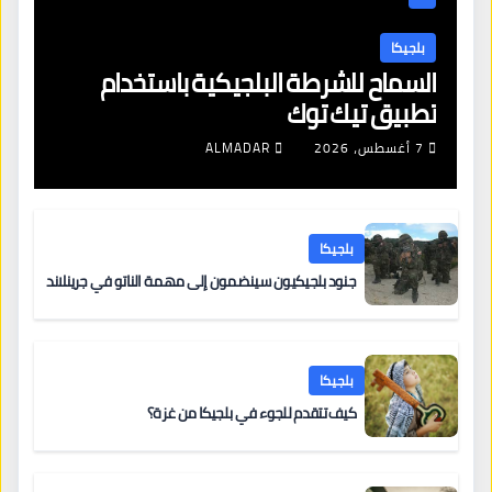
بلجيكا
السماح للشرطة البلجيكية باستخدام
تطبيق تيك توك
7 أغسطس، 2026
ALMADAR
بلجيكا
جنود بلجيكيون سينضمون إلى مهمة الناتو في جرينلاند
بلجيكا
كيف تتقدم للجوء في بلجيكا من غزة؟