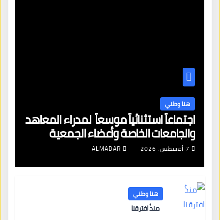
هنا وطني
اجتماعاً استثنائياً موسعاً لمدراء المعاهد
والجامعات الخاصة وأعضاء الجمعية
العمومية للنقابة العامة لمؤسسات
7 أغسطس، 2026
ALMADAR
التعليم والتدريب الخاص في ليبيا
هنا وطني
منذُ افترقنا