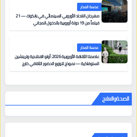
عدسة المدار
مهرجان الاتحاد الأوروبي السينمائي في بانكوك — 21
فيلماً من 19 دولة أوروبية بالدخول المجاني
عدسة المدار
عاصمتا الثقافة الأوروبية 2026: أولو الفنلندية وترينشين
السلوفاكية — نموذج لتوزيع الحضور الثقافي خارج
المراكز الكبرى
الصحةوالعلاج