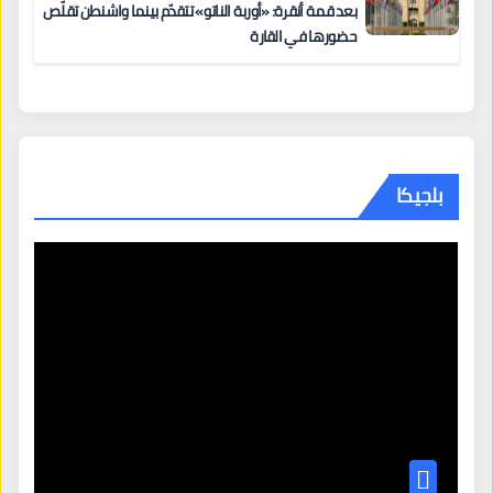
بعد قمة أنقرة: «أوربة الناتو» تتقدّم بينما واشنطن تقلّص
حضورها في القارة
بلجيكا