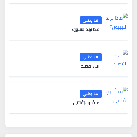
هنا وطني
ماذا يريد الليبيون؟
هنا وطني
ربى القصيد
هنا وطني
منذُ حربٍ رَمَّلتني…