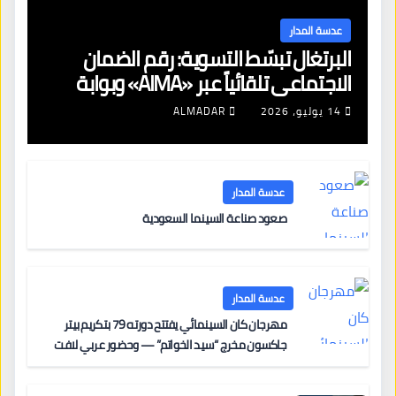
عدسة المدار
البرتغال تبسّط التسوية: رقم الضمان
الاجتماعي تلقائياً عبر «AIMA» وبوابة
جديدة لتجديد الإقامات
14 يوليو، 2026
ALMADAR
عدسة المدار
صعود صناعة السينما السعودية
عدسة المدار
مهرجان كان السينمائي يفتتح دورته 79 بتكريم بيتر
جاكسون مخرج “سيد الخواتم” — وحضور عربي لافت
على السجادة الحمراء يضم نادين نجيم وآسر ياسين وخالد
مزنر ضمن لجنة التحكيم