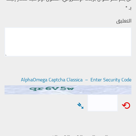
بـ
*
التعليق
AlphaOmega Captcha Classica – Enter Security Code
➴
⟲