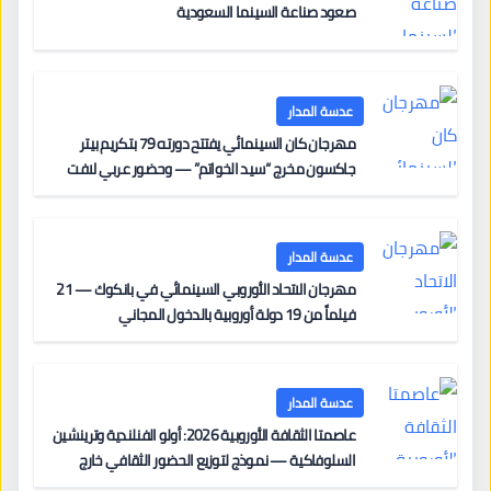
صعود صناعة السينما السعودية
عدسة المدار
مهرجان كان السينمائي يفتتح دورته 79 بتكريم بيتر
جاكسون مخرج “سيد الخواتم” — وحضور عربي لافت
على السجادة الحمراء يضم نادين نجيم وآسر ياسين وخالد
مزنر ضمن لجنة التحكيم
عدسة المدار
مهرجان الاتحاد الأوروبي السينمائي في بانكوك — 21
فيلماً من 19 دولة أوروبية بالدخول المجاني
عدسة المدار
عاصمتا الثقافة الأوروبية 2026: أولو الفنلندية وترينشين
السلوفاكية — نموذج لتوزيع الحضور الثقافي خارج
المراكز الكبرى