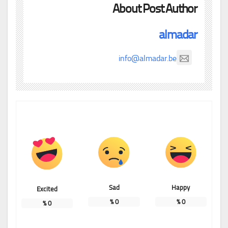
About Post Author
almadar
info@almadar.be
Sad
Happy
Excited
%
0
%
0
%
0