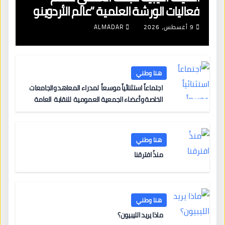
فعاليات الورشة العلمية “عالم الأردوينو
للمهندسين الصغار”
9 أغسطس، 2026
ALMADAR
هنا وطني
اجتماعاً استثنائياً موسعاً لمدراء المعاهد والجامعات
الخاصة وأعضاء الجمعية العمومية للنقابة العامة
لمؤسسات التعليم والتدريب الخاص في ليبيا
هنا وطني
منذُ افترقنا
هنا وطني
ماذا يريد الليبيون؟