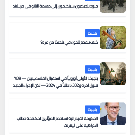
جنود بلجيكيون سينضمون إلى مهمة الناتو في جرينلاند
بلجيكا
كيف تتقدم للجوء في بلجيكا من غزة؟
بلجيكا
بلجيكا: الأولى أوروبياً في استقبال الفلسطينيين — 89%
قبول لغزة و5,332 طلباً في 2024 — لكن الإجراء الجديد
من 12 يونيو يُعقّد المسار لمن يحمل وضعاً في دولة EU
أخرى
بلجيكا
الحكومة الفيدرالية تستخدم المؤثرين لمكافحة خطاب
الكراهية على الإنترنت