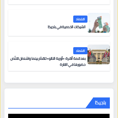
اقتصاد
الشيكات الخدمية في بلجيكا
اقتصاد
بعد قمة أنقرة: «أوربة الناتو» تتقدّم بينما واشنطن تقلّص
حضورها في القارة
بلجيكا