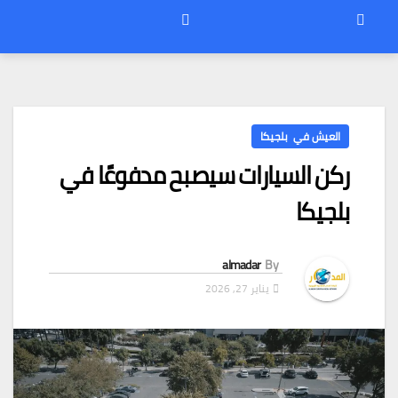
العيش في بلجيكا
ركن السيارات سيصبح مدفوعًا في
بلجيكا
almadar
By
يناير 27, 2026