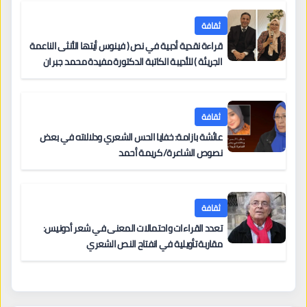
ثقافة
قراءة نقدية أدبية في نص ( فينوس أيتها الأنثى الناعمة
الجريئة ) للأديبة الكاتبة الدكتورة مفيدة محمد جبران
ثقافة
عائشة بازامة: خفايا الحس الشعري ودلالاته في بعض
نصوص الشاعرة/ كريمة أحمد
ثقافة
تعدد القراءات واحتمالات المعنى في شعر أدونيس:
مقاربة تأويلية في انفتاح النص الشعري