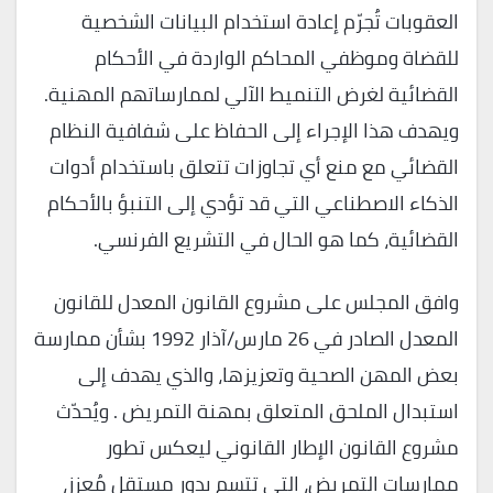
العقوبات تُجرّم إعادة استخدام البيانات الشخصية
للقضاة وموظفي المحاكم الواردة في الأحكام
القضائية لغرض التنميط الآلي لممارساتهم المهنية.
ويهدف هذا الإجراء إلى الحفاظ على شفافية النظام
القضائي مع منع أي تجاوزات تتعلق باستخدام أدوات
الذكاء الاصطناعي التي قد تؤدي إلى التنبؤ بالأحكام
القضائية، كما هو الحال في التشريع الفرنسي.
وافق المجلس على مشروع القانون المعدل للقانون
المعدل الصادر في 26 مارس/آذار 1992 بشأن ممارسة
بعض المهن الصحية وتعزيزها، والذي يهدف إلى
استبدال الملحق المتعلق بمهنة التمريض . ويُحدّث
مشروع القانون الإطار القانوني ليعكس تطور
ممارسات التمريض، التي تتسم بدور مستقل مُعزز،