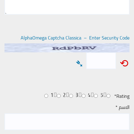
AlphaOmega Captcha Classica – Enter Security Code
➴
⟲
1
2
3
4
5
*
Rating
الاسم
*