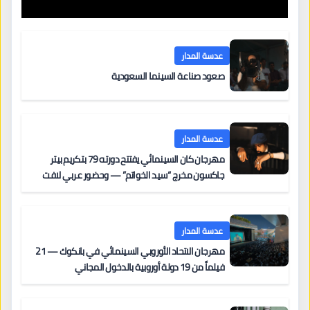
عدسة المدار
صعود صناعة السينما السعودية
عدسة المدار
مهرجان كان السينمائي يفتتح دورته 79 بتكريم بيتر
جاكسون مخرج “سيد الخواتم” — وحضور عربي لافت
على السجادة الحمراء يضم نادين نجيم وآسر ياسين وخالد
مزنر ضمن لجنة التحكيم
عدسة المدار
مهرجان الاتحاد الأوروبي السينمائي في بانكوك — 21
فيلماً من 19 دولة أوروبية بالدخول المجاني