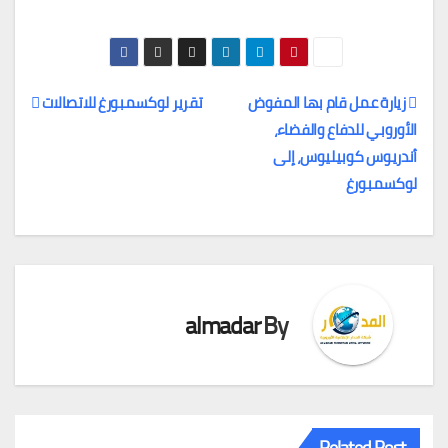
زيارة عمل قام بها المفوض
تقرير لوكسمبورغ للاتصالات
الأوروبي للدفاع والفضاء،
تصفّح
أندريوس كوبيليوس، إلى
المقالات
لوكسمبورغ
almadar
By
Related Post