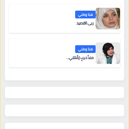
هنا وطني
ربى القصيد
هنا وطني
منذُ حربٍ رَمَّلتني…