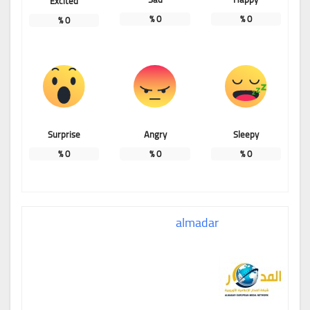
Excited
%
0
%
0
%
0
Surprise
Angry
Sleepy
%
0
%
0
%
0
almadar