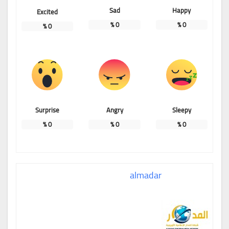
Sad
Happy
Excited
%
0
%
0
%
0
Surprise
Angry
Sleepy
%
0
%
0
%
0
almadar