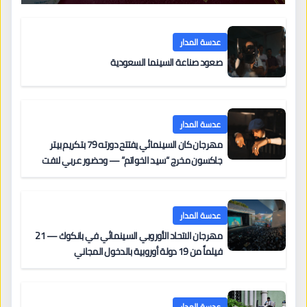
عدسة المدار
صعود صناعة السينما السعودية
عدسة المدار
مهرجان كان السينمائي يفتتح دورته 79 بتكريم بيتر
جاكسون مخرج “سيد الخواتم” — وحضور عربي لافت
على السجادة الحمراء يضم نادين نجيم وآسر ياسين وخالد
مزنر ضمن لجنة التحكيم
عدسة المدار
مهرجان الاتحاد الأوروبي السينمائي في بانكوك — 21
فيلماً من 19 دولة أوروبية بالدخول المجاني
عدسة المدار