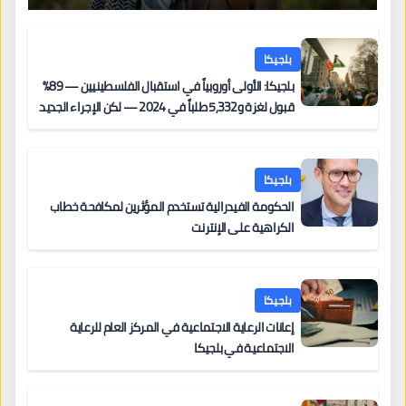
بلجيكا
بلجيكا: الأولى أوروبياً في استقبال الفلسطينيين — 89%
قبول لغزة و5,332 طلباً في 2024 — لكن الإجراء الجديد
من 12 يونيو يُعقّد المسار لمن يحمل وضعاً في دولة EU
أخرى
بلجيكا
الحكومة الفيدرالية تستخدم المؤثرين لمكافحة خطاب
الكراهية على الإنترنت
بلجيكا
إعانات الرعاية الاجتماعية في المركز العام للرعاية
الاجتماعية في بلجيكا