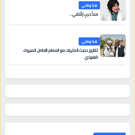
هنا وطني
منذُ حربٍ رَمَّلتني…
هنا وطني
للتاريخ حديث الذكريات مع المعلم الفاضل المبروك
الغنودي