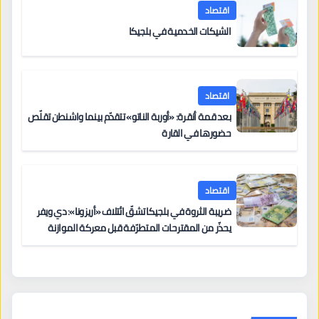
اقتصاد
الشيكات الخدمية في بلجيكا
اقتصاد
بعد قمة أنقرة: «أوربة الناتو» تتقدّم بينما واشنطن تقلّص
حضورها في القارة
اقتصاد
ضريبة الثروة في بلجيكا تشقّ ائتلاف «أريزونا»: دي ويفر
يحذّر من المقترحات المتطرّفة قبل معركة الموازنة