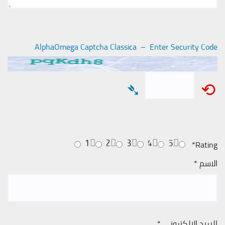
AlphaOmega Captcha Classica – Enter Security Code
➴
⟲
1
2
3
4
5
*
Rating
الاسم
*
البريد الإلكتروني
*