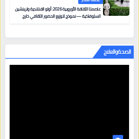
عاصمتا الثقافة الأوروبية 2026: أولو الفنلندية وترينشين
السلوفاكية — نموذج لتوزيع الحضور الثقافي خارج
المراكز الكبرى
الصحةوالعلاج