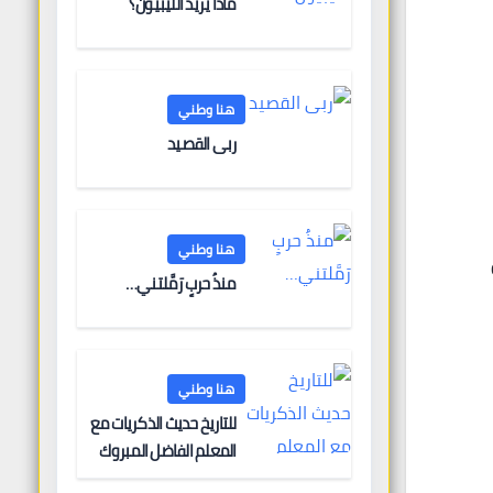
ماذا يريد الليبيون؟
هنا وطني
ربى القصيد
هنا وطني
منذُ حربٍ رَمَّلتني…
هنا وطني
للتاريخ حديث الذكريات مع
المعلم الفاضل المبروك
الغنودي