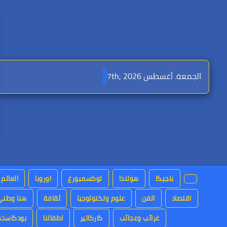
Ski
t
conten
الجمعة. أغسطس 7th, 2026
بلجيكا
هولندا
لوكسمبورغ
اوروبا
العالم 
اقتصاد
الفن
علوم وتكنولوجيا
ثقافة
هنا وطني
غرائب وعجائب
كاركاتير
اطفالنا
بودكاست ا