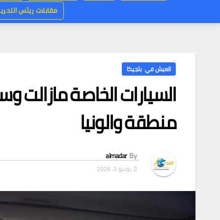
مقابلات ريئس التحرير
العيش في بلجيكا
السيارات الخاصة مازالت وسي
منطقة والونيا
almadar
By
يونيو 3, 2026