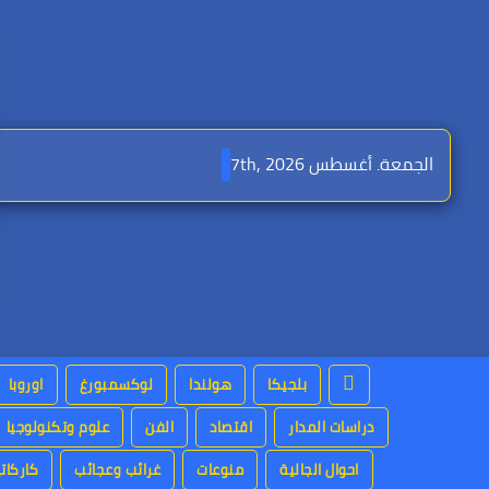
Ski
t
conten
الجمعة. أغسطس 7th, 2026
بلجيكا
هولندا
لوكسمبورغ
اوروبا
دراسات المدار
اقتصاد
الفن
علوم وتكنولوجيا
احوال الجالية
منوعات
غرائب وعجائب
كاركاتي