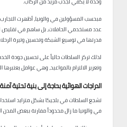
وحده لا يكفي لجذب مزيد من الركاب.
فبحسب المسؤولين في والونيا، أظهرت التجارب ال
قدرتها في توسيع الشبكة وتحسين وتيرة الرحلات
لذلك تركز السلطات حالياً على تحسين جودة الخ
وتعزيز الالتزام بالمواعيد، وهي عوامل يعتبرها 
الدراجات الهوائية بحاجة إلى بنية تحتية آمنة
تشجع السلطات في بلجيكا بشكل متزايد استخدام ال
في والونيا ما زال محدوداً مقارنة ببعض المدن ال