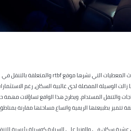
…_تكشف أحدث المعطيات التي نشرها موقع rtbf والمتعلقة بالتنقل في
ا زالت الوسيلة المفضلة لدى غالبية السكان، رغم الاستثمارا
اجات والتنقل المستدام. ويطرح هذا الواقع تساؤلات مهمة ح
ة تتميز بطبيعتها الريفية واتساع مساحتها مقارنة بمناطق
 عشرة سكان في والونيا على السيارة كوسيلة رئيسية للتنق