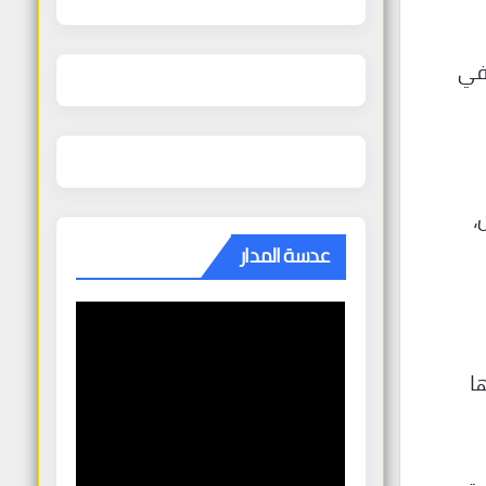
 في
،
عدسة المدار
ا