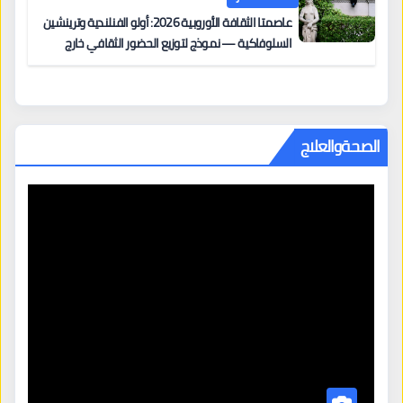
عاصمتا الثقافة الأوروبية 2026: أولو الفنلندية وترينشين
السلوفاكية — نموذج لتوزيع الحضور الثقافي خارج
المراكز الكبرى
الصحةوالعلاج