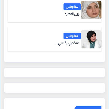
هنا وطني
ربى القصيد
هنا وطني
منذُ حربٍ رَمَّلتني…