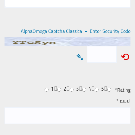
AlphaOmega Captcha Classica – Enter Security Code
➴
⟲
1
2
3
4
5
*
Rating
الاسم
*