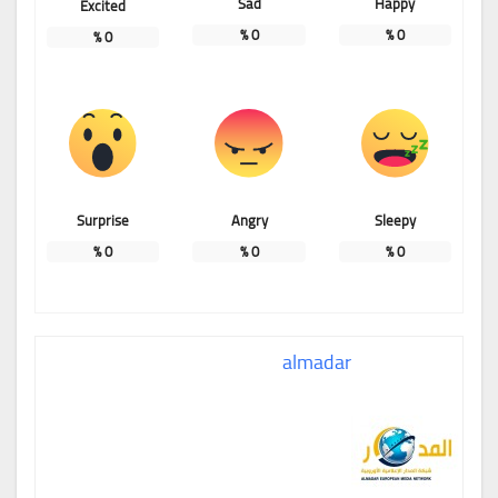
Sad
Happy
Excited
%
0
%
0
%
0
Surprise
Angry
Sleepy
%
0
%
0
%
0
almadar