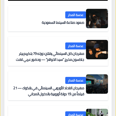
عدسة المدار
صعود صناعة السينما السعودية
عدسة المدار
مهرجان كان السينمائي يفتتح دورته 79 بتكريم بيتر
جاكسون مخرج “سيد الخواتم” — وحضور عربي لافت
على السجادة الحمراء يضم نادين نجيم وآسر ياسين وخالد
مزنر ضمن لجنة التحكيم
عدسة المدار
مهرجان الاتحاد الأوروبي السينمائي في بانكوك — 21
فيلماً من 19 دولة أوروبية بالدخول المجاني
عدسة المدار