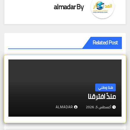
almadar
By
Related Post
هنا وطني
منذُ افترقنا
أغسطس 5, 2026
ALMADAR