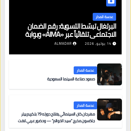
عدسة المدار
البرتغال تبسّط التسوية: رقم الضمان
الاجتماعي تلقائياً عبر «AIMA» وبوابة
جديدة لتجديد الإقامات
14 يوليو، 2026
ALMADAR
عدسة المدار
صعود صناعة السينما السعودية
عدسة المدار
مهرجان كان السينمائي يفتتح دورته 79 بتكريم بيتر
جاكسون مخرج “سيد الخواتم” — وحضور عربي لافت
على السجادة الحمراء يضم نادين نجيم وآسر ياسين وخالد