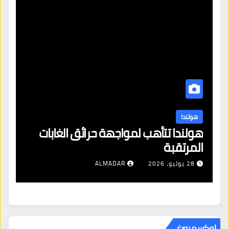
هولندا
ن
هولندا تتأهب لمواجهة حرائق الغابات
هو
المرتقبة
من
28 يوليو، 2026
ALMADAR
لوكسمبورغ