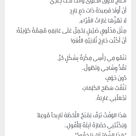
أَحْتَاجُ تَذَوُّقَ الحَلْوَى وَأَنْتَ تَحْتَ جِلْدِي
أَنْ أُولَدَ قَصِيدَةً ذَاتَ دَمٍ بَارِدٍ
لَا تَهُزُّهَا غَارَاتُ القُرَّاءِ،
مِثْلَ مَخْلُوقٍ ضَئِيلٍ يَحْمِلُ عَلَى عَاتِقِهِ مُهِمَّةً كَوْنِيَّةً:
أَنْ أَكْتُبَ خَارِجَ ثُلَاثِيَّةِ اللُّغَةِ!
تَنْمُو فِي رَأْسِي فِكْرَةٌ بِشَكْلٍ حُرٍّ،
تَقُدُّ وِشَاحِي وَتَطُولُ..
دُونَ خَوْفٍ
تَثْقُبُ سَطْحَ الكَلِمَاتِ
تَجْعَلُنِي عَارِيَةً.
هَذَا الوَقْتُ تَرَفٌ يَمْنَحُ اللَّحْظَةَ تَارِيخاً مُوغِلاً
وَيَكْتُبُنِي حَضَارَةً آيِلَةً لِلأُفُولِ..
“هَذَا الشِّعْرُ لَكَ يَا حَقُودُ”