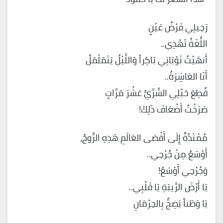
رَحِيلِي فَرْضُ عَيْنٍ
اللُّغَةُ تَهْذِي..
أَنهَيْتُ نَوْبَاتِي بَاكِراً وَاللَّيْلُ يَتَمَلْمَلُ
أَنَا العَاشِرَةُ..
قُطِعَ حَبْلِي السُّرِّيُّ عَشْرَ مَرَّاتٍ
صَرَخْتُ أَضْعَافَ ذَلِكَ!
مُمْتَدَّةٌ إِلَى أَقْصَى العَالَمِ هَذِهِ الرُّوحُ،
أَوْسَعُ مِنْ جُرْحِي..
وَجُرْحِي أَوْسَعُ!
يَا أَرْضَ الرِّيبَةِ يَا قَلْبِي..
يَا وَطَناً يَضِجُّ بِالحِرْمَانِ