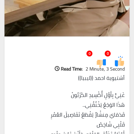
0
0
Read Time:
2 Minute, 3 Second
أشتيوية احمد ((ليبيا))
غَنِيٌّ بِأَوَّلِ أُكْسِيدِ الكَرْبُونْ
هَذَا الوَجَعُ يَخْنُقُنِي..
قَدَمَايَ مِنشْارٌ يَقْطَعُ تَفَاصِيلَ العُمْرِ
قَلْبِي شَاخِصْ