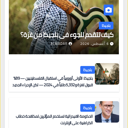
بلجيكا
كيف تتقدم للجوء في بلجيكا من غزة؟
6 أغسطس، 2026
ALMADAR
بلجيكا
بلجيكا: الأولى أوروبياً في استقبال الفلسطينيين — 89%
قبول لغزة و5,332 طلباً في 2024 — لكن الإجراء الجديد
من 12 يونيو يُعقّد المسار لمن يحمل وضعاً في دولة EU
أخرى
بلجيكا
الحكومة الفيدرالية تستخدم المؤثرين لمكافحة خطاب
الكراهية على الإنترنت