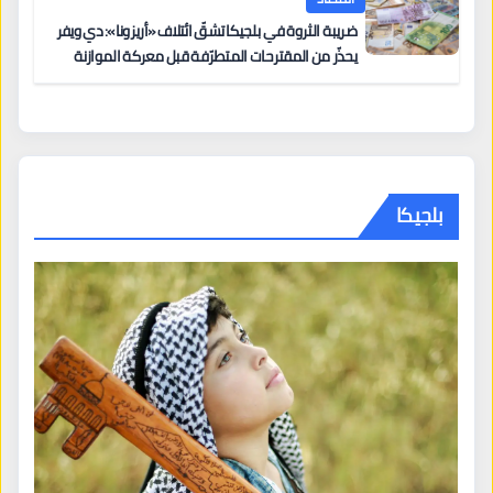
ضريبة الثروة في بلجيكا تشقّ ائتلاف «أريزونا»: دي ويفر
يحذّر من المقترحات المتطرّفة قبل معركة الموازنة
بلجيكا