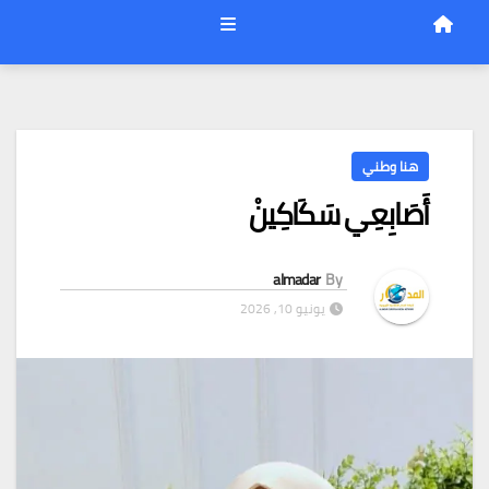
هنا وطني
أَصَابِعِي سَكَاكِينْ
almadar
By
يونيو 10, 2026