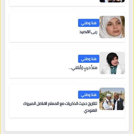
هنا وطني
ربى القصيد
هنا وطني
منذُ حربٍ رَمَّلتني…
هنا وطني
للتاريخ حديث الذكريات مع المعلم الفاضل المبروك
الغنودي