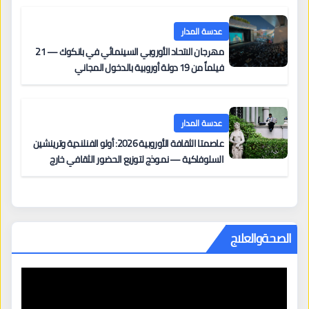
مزنر ضمن لجنة التحكيم
عدسة المدار
مهرجان الاتحاد الأوروبي السينمائي في بانكوك — 21
فيلماً من 19 دولة أوروبية بالدخول المجاني
عدسة المدار
عاصمتا الثقافة الأوروبية 2026: أولو الفنلندية وترينشين
السلوفاكية — نموذج لتوزيع الحضور الثقافي خارج
المراكز الكبرى
الصحةوالعلاج