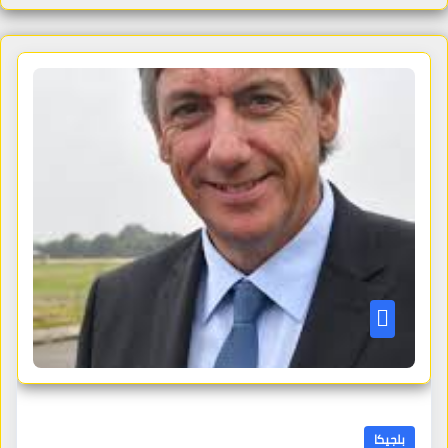
بلجيكا