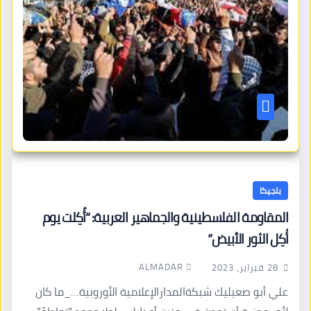
بلجيكا
المقاومة الفلسطينية والجماهير العربية: “أُكِلت يوم
أُكِل الثور الأبيض”
ALMADAR
28 فبراير، 2023
علي أبو صعيليك شبكةالمدارالإعلامية الأوروبية…_ما كان