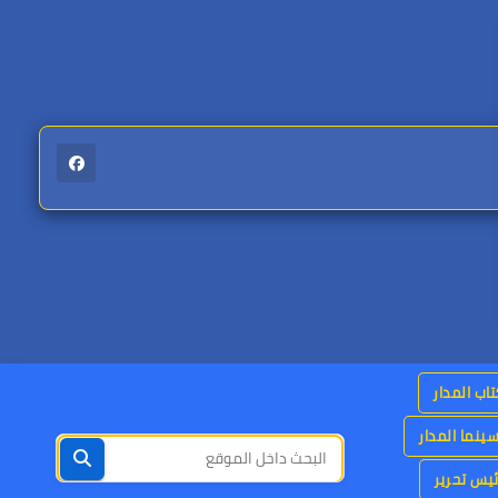
اب المدار
ينما المدار
يس تحرير