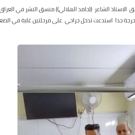
لاستاذ الشاعر ((حامد الهلالي)) منسق النشر في العراق
جة جدا استدعت تدخل جراحي على مرحلتين غاية في الصع