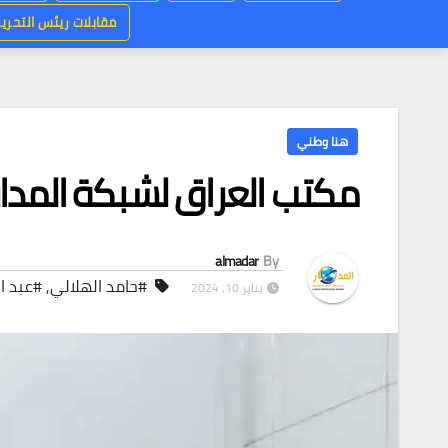
مقابلات ريئس التحرير
هنا وطني
مكتب العراق لشبكة المدار ا
almadar
By
#حامد الهلالي
,
#عبد ا
يناير 10, 2024