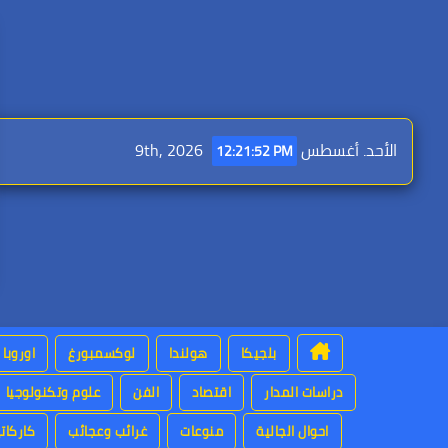
Ski
t
conten
الأحد. أغسطس 9th, 2026
12:21:53 PM
بلجيكا
هولندا
لوكسمبورغ
اوروبا
دراسات المدار
اقتصاد
الفن
علوم وتكنولوجيا
احوال الجالية
منوعات
غرائب وعجائب
كاركاتي