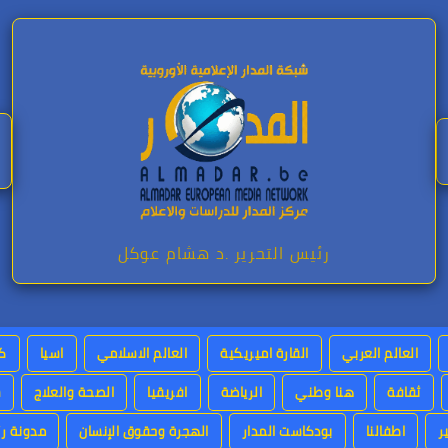
رئيس التحرير .د هشام عوكل
العالم العربي
القارة اميريكية
العالم الاسلامي
اسيا
كت
ثقافة
هنا وطني
الرياضة
افريقيا
الصحة والعلاج
س
ر
اطفالنا
بودكاست المدار
الهجرة وحقوق الإنسان
مدونة رئ