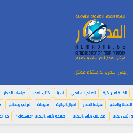
رئيس التحرير .د هشام عوكل
القارة اميريكية
العالم الاسلامي
اسيا
كتاب المدار
دراسات المدار
الصحة والعلاج
سينما المدار
احوال الجالية
منوعات
غرائب وعجائب
ك
 رئيس تحرير
مقابلات ريئس التحرير
صفحة رئيس التحرير “فيسبوك “
من نح