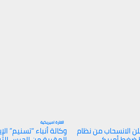
القارة اميريكية
لن الانسحاب من نظام
وكالة أنباء “تسنيم” الإي
 ضغط أمريكي
المقربة من الحرس الثو