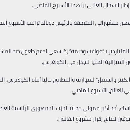
 إطار السجال العلني بينهما الأسبوع الماضي.
 منشوراتي المتعلقة بالرئيس دونالد ترامب الأسبوع الم
ا الملياردير بـ”عواقب وخيمة” إذا سعى لدعم طعون ضد المش
 الميزانية المثير للجدل في الكونغرس.
لكبير والجميل” للموازنة والمطروح حاليا أمام الكونغرس، ال
 العالم، الأسبوع الماضي.
ك، أحد أكبر ممولي حملة الحزب الجمهوري الرئاسية العام
ون لصالح إقرار مشروع القانون.