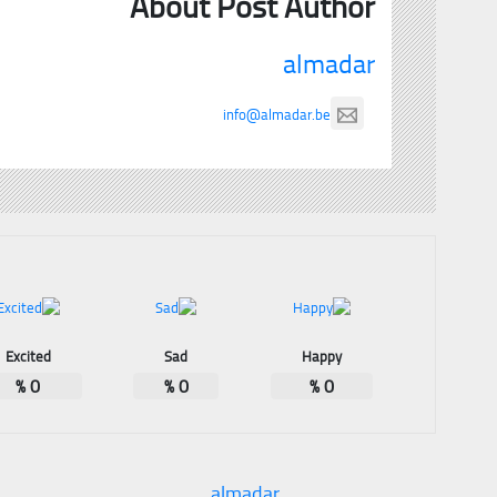
About Post Author
almadar
info@almadar.be
Excited
Sad
Happy
%
0
%
0
%
0
almadar