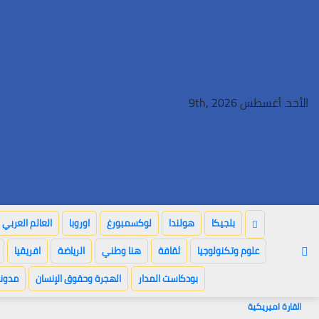
Ski
t
conten
الأحد. أغسطس 9th, 2026
بلجيكا
هولندا
لوكسمبورغ
اوروبا
العالم العربي
علوم وتكنولوجيا
ثقافة
هنا وطني
الرياضة
افريقيا
بودكاست المدار
الهجرة وحقوق الإنسان
مدونة
القارة اميريكية