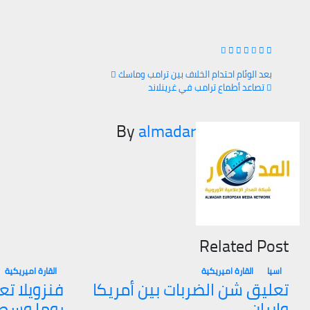
بعد الوئام احتدام الخلاف بين ترامب وماسك
تصاعد أطماع ترامب في غرينلاند
تصفّح
By
almadar
المقالات
Related Post
اسيا
القارة اميريكية
القارة اميريكية
تعليق شن الضربات بين أمريكا
فنزويلا تع
وإيران
روما وسط