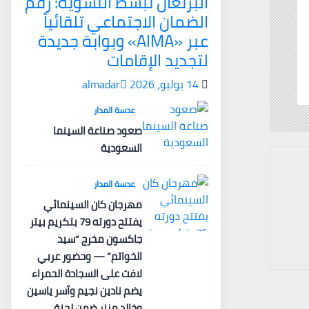
البرتغال تبسّط التسوية: رقم
الضمان الاجتماعي تلقائياً
عبر «AIMA» وبوابة جديدة
لتجديد الإقامات
14 يوليو، 2026
almadar
عدسة المدار
صعود صناعة السينما
السعودية
عدسة المدار
مهرجان كان السينمائي
يفتتح دورته 79 بتكريم بيتر
جاكسون مخرج “سيد
الخواتم” — وحضور عربي
لافت على السجادة الحمراء
يضم نادين نجيم وآسر ياسين
وخالد مزنر ضمن لجنة