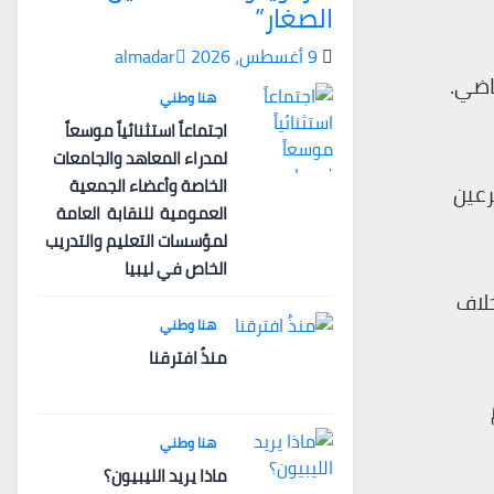
الصغار”
9 أغسطس، 2026
almadar
اضي.
هنا وطني
اجتماعاً استثنائياً موسعاً
لمدراء المعاهد والجامعات
الخاصة وأعضاء الجمعية
رعين
العمومية للنقابة العامة
لمؤسسات التعليم والتدريب
الخاص في ليبيا
خلاف
هنا وطني
منذُ افترقنا
هنا وطني
ماذا يريد الليبيون؟