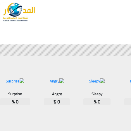
Surprise
Angry
Sleepy
%
0
%
0
%
0