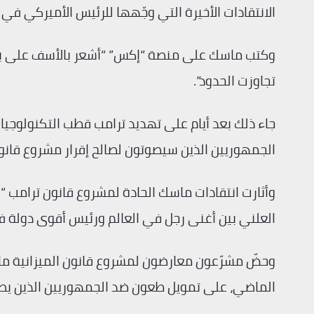
الانتقادات الأخيرة التي وجّهها للرئيس الأميركي في
وكتب ماسك على منصة “إكس” “أشعر بالأسف على بعض
تجاوزت الحدود”.
جاء ذلك بعد أيام على تهديد ترامب قطب التكنولوجي
الجمهوريين الذين سيصوتون لصالح إقرار مشروع قانون
وأثارت انتقادات ماسك الحادة لمشروع قانون ترامب “ا
العلني بين أغنى رجل في العالم ورئيس أقوى دولة في
وحضّ مشرّعون معارضون لمشروع قانون الميزانية ماس
الماضي، على تمويل طعون ضد الجمهوريين الذين يصوت