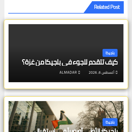
Related Post
بلجيكا
كيف تتقدم للجوء في بلجيكا من غزة؟
أغسطس 6, 2026
ALMADAR
بلجيكا
بلجيكا: الأولى أوروبياً في استقبال