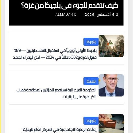
كيف تتقدم للجوء في بلجيكا من غزة؟
6 أغسطس، 2026
ALMADAR
بلجيكا
بلجيكا: الأولى أوروبياً في استقبال الفلسطينيين — 89%
قبول لغزة و5,332 طلباً في 2024 — لكن الإجراء الجديد
من 12 يونيو يُعقّد المسار لمن يحمل وضعاً في دولة EU
أخرى
بلجيكا
الحكومة الفيدرالية تستخدم المؤثرين لمكافحة خطاب
الكراهية على الإنترنت
بلجيكا
إعانات الرعاية الاجتماعية في المركز العام للرعاية