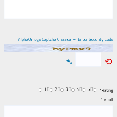
AlphaOmega Captcha Classica – Enter Security Code
➴
⟲
1
2
3
4
5
*
Rating
الاسم
*