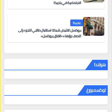
الاجتماعية في بلجيكا
بلجيكا
بروكسل: تقليص شبكة استقبال طالبي اللجوء إلى
النصف وإنهاء «اتفاق بروكسل»
هولندا
لوكسمبورغ