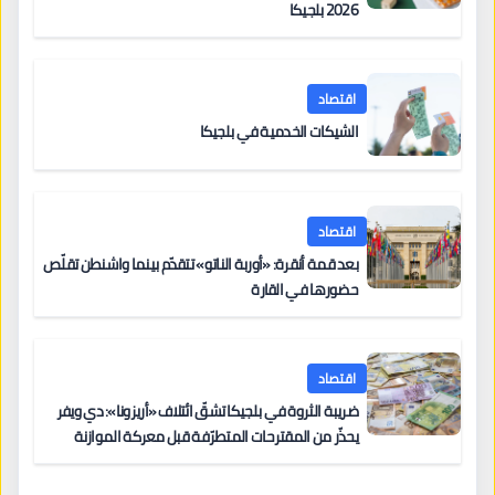
2026 بلجيكا
اقتصاد
الشيكات الخدمية في بلجيكا
اقتصاد
بعد قمة أنقرة: «أوربة الناتو» تتقدّم بينما واشنطن تقلّص
حضورها في القارة
اقتصاد
ضريبة الثروة في بلجيكا تشقّ ائتلاف «أريزونا»: دي ويفر
يحذّر من المقترحات المتطرّفة قبل معركة الموازنة