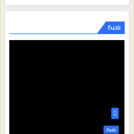
بلجيكا
بلجيكا