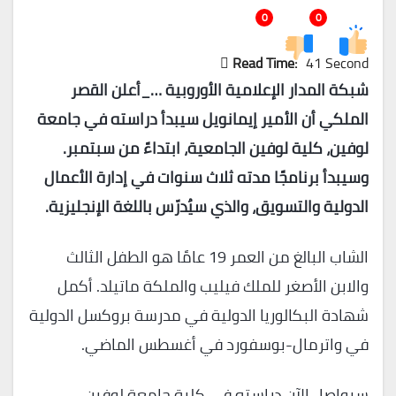
0
0
Read Time:
41 Second
شبكة المدار الإعلامية الأوروبية …_أعلن القصر
الملكي أن الأمير إيمانويل سيبدأ دراسته في جامعة
لوفين، كلية لوفين الجامعية، ابتداءً من سبتمبر.
وسيبدأ برنامجًا مدته ثلاث سنوات في إدارة الأعمال
الدولية والتسويق، والذي سيُدرّس باللغة الإنجليزية.
الشاب البالغ من العمر 19 عامًا هو الطفل الثالث
والابن الأصغر للملك فيليب والملكة ماتيلد. أكمل
شهادة البكالوريا الدولية في مدرسة بروكسل الدولية
في واترمال-بوسفورد في أغسطس الماضي.
سيواصل الآن دراسته في كلية جامعة لوفين