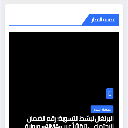
عدسة المدار
عدسة المدار
البرتغال تبسّط التسوية: رقم الضمان
الاجتماعي تلقائياً عبر «AIMA» وبوابة