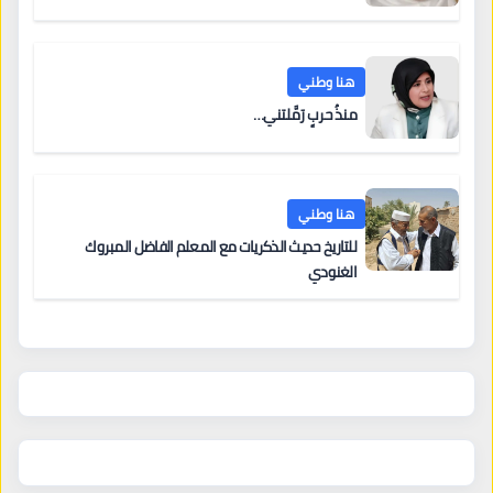
هنا وطني
منذُ حربٍ رَمَّلتني…
هنا وطني
للتاريخ حديث الذكريات مع المعلم الفاضل المبروك
الغنودي