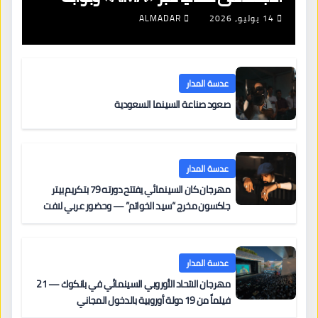
جديدة لتجديد الإقامات
14 يوليو، 2026
ALMADAR
عدسة المدار
صعود صناعة السينما السعودية
عدسة المدار
مهرجان كان السينمائي يفتتح دورته 79 بتكريم بيتر
جاكسون مخرج “سيد الخواتم” — وحضور عربي لافت
على السجادة الحمراء يضم نادين نجيم وآسر ياسين وخالد
مزنر ضمن لجنة التحكيم
عدسة المدار
مهرجان الاتحاد الأوروبي السينمائي في بانكوك — 21
فيلماً من 19 دولة أوروبية بالدخول المجاني