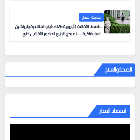
عدسة المدار
عاصمتا الثقافة الأوروبية 2026: أولو الفنلندية وترينشين
السلوفاكية — نموذج لتوزيع الحضور الثقافي خارج
المراكز الكبرى
الصحةوالعلاج
اقتصاد المدار