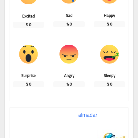
Sad
Happy
Excited
%
0
%
0
%
0
Surprise
Angry
Sleepy
%
0
%
0
%
0
almadar