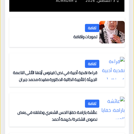
3 أغسطس، 2026
ALMADAR
ثقافة
تموجات وثقافة
ثقافة
قراءة نقدية أدبية في نص ( فينوس أيتها الأنثى الناعمة
الجريئة ) للأديبة الكاتبة الدكتورة مفيدة محمد جبران
ثقافة
عائشة بازامة: خفايا الحس الشعري ودلالاته في بعض
نصوص الشاعرة/ كريمة أحمد