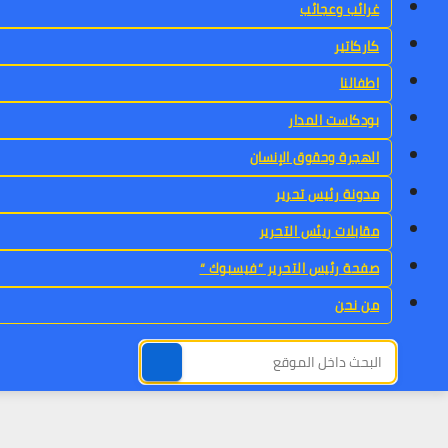
غرائب وعجائب
كاركاتير
اطفالنا
بودكاست المدار
الهجرة وحقوق الإنسان
مدونة رئيس تحرير
مقابلات ريئس التحرير
صفحة رئيس التحرير “فيسبوك “
من نحن