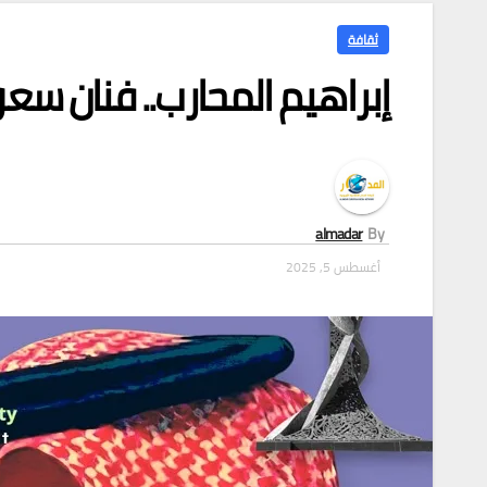
ثقافة
إبراهيم المحارب.. فنان س
almadar
By
أغسطس 5, 2025