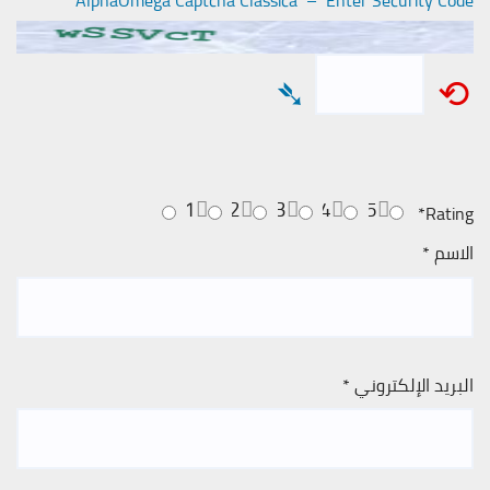
AlphaOmega Captcha Classica – Enter Security Code
➴
⟲
1
2
3
4
5
*
Rating
الاسم
*
البريد الإلكتروني
*