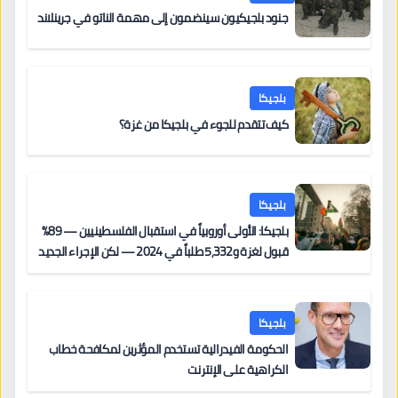
جنود بلجيكيون سينضمون إلى مهمة الناتو في جرينلاند
بلجيكا
كيف تتقدم للجوء في بلجيكا من غزة؟
بلجيكا
بلجيكا: الأولى أوروبياً في استقبال الفلسطينيين — 89%
قبول لغزة و5,332 طلباً في 2024 — لكن الإجراء الجديد
من 12 يونيو يُعقّد المسار لمن يحمل وضعاً في دولة EU
أخرى
بلجيكا
الحكومة الفيدرالية تستخدم المؤثرين لمكافحة خطاب
الكراهية على الإنترنت