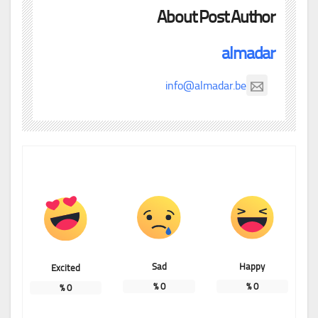
About Post Author
almadar
info@almadar.be
Sad
Happy
Excited
%
0
%
0
%
0