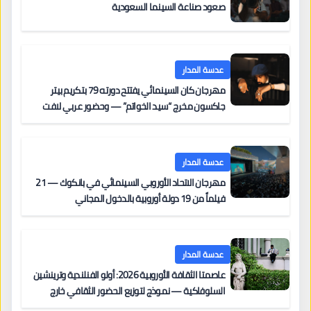
صعود صناعة السينما السعودية
عدسة المدار
مهرجان كان السينمائي يفتتح دورته 79 بتكريم بيتر
جاكسون مخرج “سيد الخواتم” — وحضور عربي لافت
على السجادة الحمراء يضم نادين نجيم وآسر ياسين وخالد
مزنر ضمن لجنة التحكيم
عدسة المدار
مهرجان الاتحاد الأوروبي السينمائي في بانكوك — 21
فيلماً من 19 دولة أوروبية بالدخول المجاني
عدسة المدار
عاصمتا الثقافة الأوروبية 2026: أولو الفنلندية وترينشين
السلوفاكية — نموذج لتوزيع الحضور الثقافي خارج
المراكز الكبرى