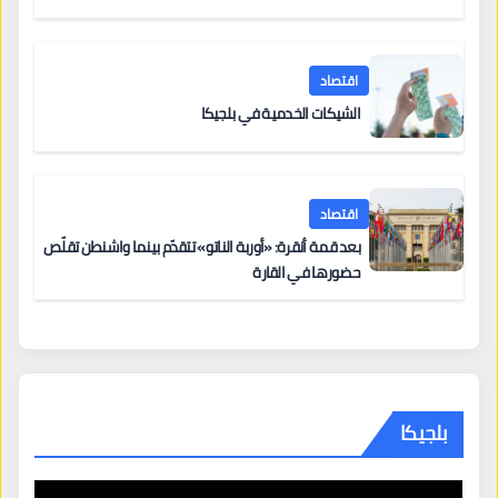
اقتصاد
الشيكات الخدمية في بلجيكا
اقتصاد
بعد قمة أنقرة: «أوربة الناتو» تتقدّم بينما واشنطن تقلّص
حضورها في القارة
بلجيكا