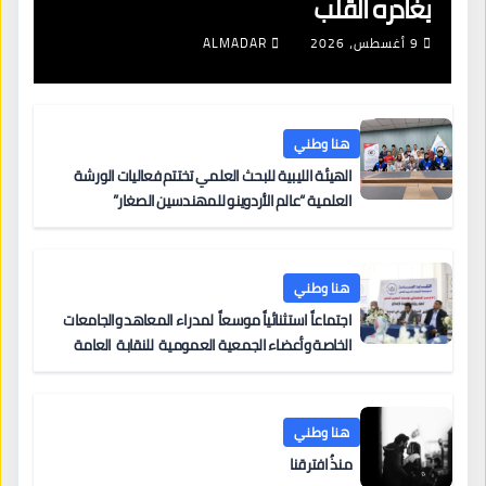
يغادره القلب
9 أغسطس، 2026
ALMADAR
هنا وطني
الهيئة الليبية للبحث العلمي تختتم فعاليات الورشة
العلمية “عالم الأردوينو للمهندسين الصغار”
هنا وطني
اجتماعاً استثنائياً موسعاً لمدراء المعاهد والجامعات
الخاصة وأعضاء الجمعية العمومية للنقابة العامة
لمؤسسات التعليم والتدريب الخاص في ليبيا
هنا وطني
منذُ افترقنا