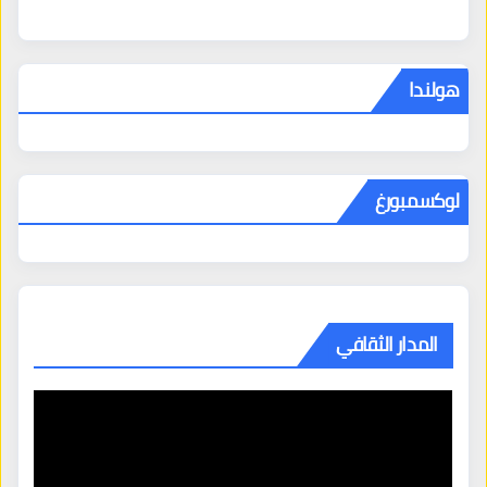
هولندا
لوكسمبورغ
المدار الثقافي