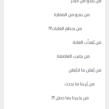
من ينجو من البحر
من ينجو من المفازة
من يحطم الغايات⁉️
من يُهذِّب الغابة
من يضرب العاصفة
من يُعلن ما لايُعلن
من يُرينا ما يحدث
من يخبرنا بما حصل ⁉️