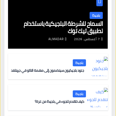
بلجيكا
السماح للشرطة البلجيكية باستخدام
تطبيق تيك توك
7 أغسطس، 2026
ALMADAR
بلجيكا
جنود بلجيكيون سينضمون إلى مهمة الناتو في جرينلاند
بلجيكا
كيف تتقدم للجوء في بلجيكا من غزة؟