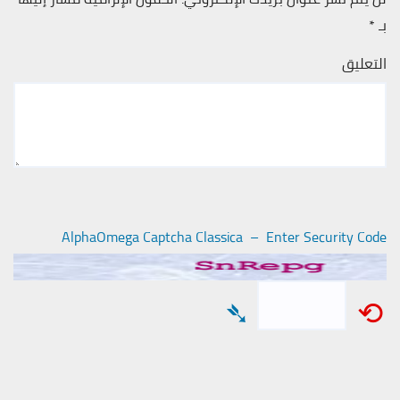
بـ
*
التعليق
AlphaOmega Captcha Classica – Enter Security Code
➴
⟲