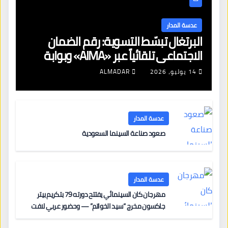
عدسة المدار
البرتغال تبسّط التسوية: رقم الضمان
الاجتماعي تلقائياً عبر «AIMA» وبوابة
جديدة لتجديد الإقامات
14 يوليو، 2026
ALMADAR
عدسة المدار
صعود صناعة السينما السعودية
عدسة المدار
مهرجان كان السينمائي يفتتح دورته 79 بتكريم بيتر
جاكسون مخرج “سيد الخواتم” — وحضور عربي لافت
على السجادة الحمراء يضم نادين نجيم وآسر ياسين وخالد