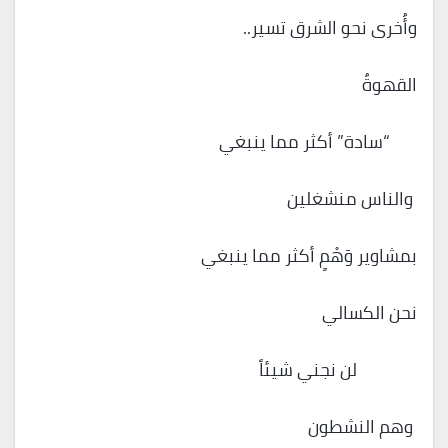
وأُخرى نحو الشرق تسير..
القهوةُ
“سادة” أكثر مما ينبغي
والناس منشغلين
بمشاوير وَهْمٍ أكثر مما ينبغي
نحن الكسالي
لن نجني شيئاً
وهم النشطون