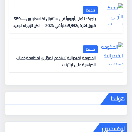
بلجيكا
بلجيكا: الأولى أوروبياً في استقبال الفلسطينيين — 89%
قبول لغزة و5,332 طلباً في 2024 — لكن الإجراء الجديد
من 12 يونيو يُعقّد المسار لمن يحمل وضعاً في دولة EU
أخرى
بلجيكا
الحكومة الفيدرالية تستخدم المؤثرين لمكافحة خطاب
الكراهية على الإنترنت
هولندا
لوكسمبورغ