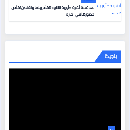
بعد قمة أنقرة: «أوربة الناتو» تتقدّم بينما واشنطن تقلّص
حضورها في القارة
بلجيكا