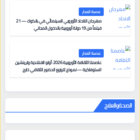
مزنر ضمن لجنة التحكيم
عدسة المدار
مهرجان الاتحاد الأوروبي السينمائي في بانكوك — 21
فيلماً من 19 دولة أوروبية بالدخول المجاني
عدسة المدار
عاصمتا الثقافة الأوروبية 2026: أولو الفنلندية وترينشين
السلوفاكية — نموذج لتوزيع الحضور الثقافي خارج
المراكز الكبرى
الصحةوالعلاج