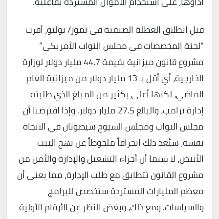
أداؤها، على استخدام الأموال المستردة بفاعلية.
قبل انطلاق العطلة الصيفية في تموز/ يوليو، أقرت
“لجنة المخصصات في مجلس النواب الأمريكي”
مشروع قانون ميزانية بقيمة 44.7 مليار دولار لوزارة
الخارجية، أي أقل بـ 13 مليار دولار من ميزانية العام
الماضي، لكنها أعلى بكثير من المبلغ الذي طلبته
إدارة ترامب، والبالغ 27.5 مليار دولار. وإذا افترضنا أن
مجلس النواب ومجلس الشيوخ سيصوتان في الاتجاه
نفسه، سيُعد ذلك انحرافاً ملحوظاً عن نهج البيت
الأبيض، لا سيما أن أجزاء التشغيل والإدارة والأمن من
مشروع القانون تتطابق مع طلب الإدارة، مما يعني أن
معظم المليارات المستردة ستخصص للبرامج
والسياسات. ومع ذلك، وبغض النظر عن الأرقام الأولية