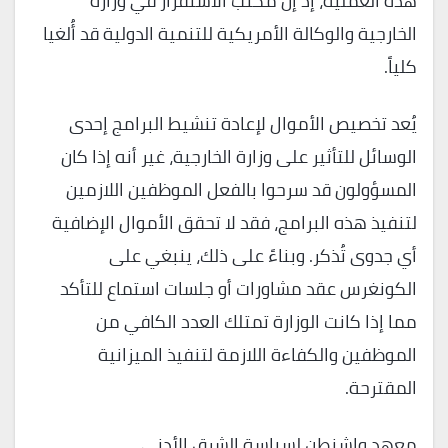
هذه العملية، إذ إن مكتب الاستقرار في وزارة
الخارجية والوكالة الأمريكية للتنمية الدولية قد أُلغيا
كلياً.
يُعد تخصيص الأموال لإعادة تنشيط البرامج إحدى
الوسائل للتأثير على وزارة الخارجية، غير أنه إذا كان
المسؤولون قد سرحوا بالفعل الموظفين اللازمين
لتنفيذ هذه البرامج، فقد لا تحقق الأموال الإضافية
أي جدوى تُذكر. وبناءً على ذلك، ينبغي على
الكونغرس عقد مشاورات أو جلسات استماع للتأكد
مما إذا كانت الوزارة تمتلك العدد الكافي من
الموظفين والكفاءة اللازمة لتنفيذ الميزانية
المقترحة.
معهد واشنطن لسياسة الشرق الأدنى