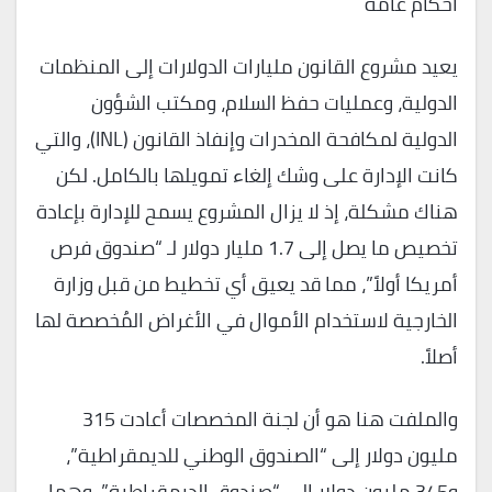
أحكام عامة
يعيد مشروع القانون مليارات الدولارات إلى المنظمات
الدولية، وعمليات حفظ السلام، ومكتب الشؤون
الدولية لمكافحة المخدرات وإنفاذ القانون (INL)، والتي
كانت الإدارة على وشك إلغاء تمويلها بالكامل. لكن
هناك مشكلة، إذ لا يزال المشروع يسمح للإدارة بإعادة
تخصيص ما يصل إلى 1.7 مليار دولار لـ “صندوق فرص
أمريكا أولاً”، مما قد يعيق أي تخطيط من قبل وزارة
الخارجية لاستخدام الأموال في الأغراض المُخصصة لها
أصلاً.
والملفت هنا هو أن لجنة المخصصات أعادت 315
مليون دولار إلى “الصندوق الوطني للديمقراطية”،
و345 مليون دولار إلى “صندوق الديمقراطية”، وهما