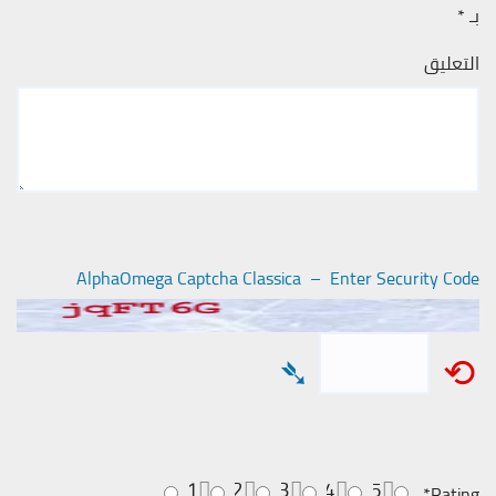
بـ
*
التعليق
AlphaOmega Captcha Classica – Enter Security Code
➴
⟲
1
2
3
4
5
*
Rating