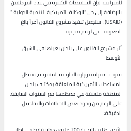
للميزانية، فإن التخفيضات الكبيرة في عدد الموظفين
بالإضافة إلى حل “الوكالة الأمريكية للتنمية الدولية ”
(USAID) ، ستجعل تنفيذ مشروع القانون أمرأ بالغ
الصعوبة حتى لو تم تمريره.
أثر مشروع القانون على بلدان بعينها في الشرق
الأوسط
بموجب ميزانية وزارة الخارجية المقترحة، ستظل
المساعدات الأمريكية المتعلقة بمختلف بلدان
المنطقة متسقة في معظمها مع السنوات السابقة،
على الرغم من وجود بعض الاختلافات والتفاصيل
الدقيقة:
الأردن. طلبت الإدارة 200 مليون دولار فقط في إطار