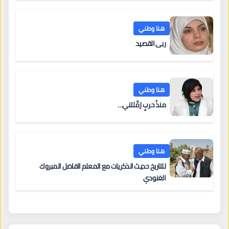
هنا وطني
ربى القصيد
هنا وطني
منذُ حربٍ رَمَّلتني…
هنا وطني
للتاريخ حديث الذكريات مع المعلم الفاضل المبروك
الغنودي