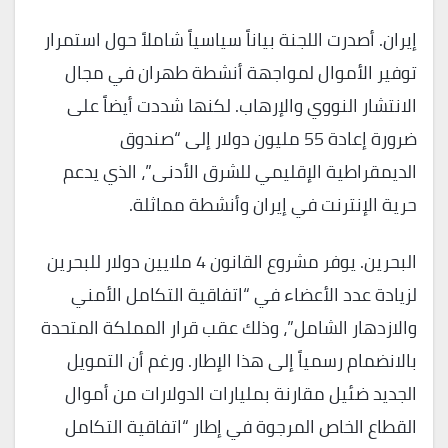
إيران. أصدرت اللجنة بياناً سياسياً شاملاً حول استمرار
توفير الأموال لمواجهة أنشطة طهران في مجال
الانتشار النووي والإرهاب. لكنها شددت أيضاً على
ضرورة إعادة 55 مليون دولار إلى “صندوق
الديمقراطية الإقليمي للشرق الأدنى”، الذي يدعم
حرية الإنترنت في إيران وأنشطة مماثلة.
البحرين. يوفر مشروع القانون 4 ملايين دولار للبحرين
لزيادة عدد الأعضاء في “اتفاقية التكامل الأمني
والازدهار الشامل”، وذلك عقب قرار المملكة المتحدة
بالانضمام رسمياً إلى هذا الإطار. ورغم أن التمويل
الجديد ضئيل مقارنة بمليارات الدولارات من أموال
القطاع الخاص المرجوة في إطار “اتفاقية التكامل