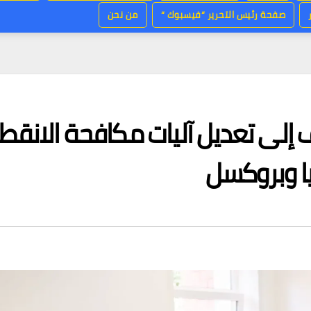
صفحة رئيس التحرير “فيسبوك “
من نحن
لى تعديل آليات مكافحة الانقطا
ا وبروكسل