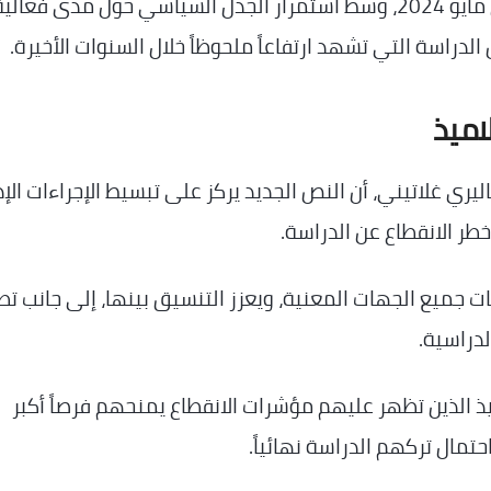
ويأتي المشروع لتحديث الإجراءات التي أُقرت في مايو 2024، وسط استمرار الجدل السياسي حول مدى فعالي
لدراسة التي تشهد ارتفاعاً ملحوظاً خلال السنوات الأخيرة.
اميذ
يري غلاتيني، أن النص الجديد يركز على تبسيط الإجراءات الإدا
خطر الانقطاع عن الدراسة.
ميع الجهات المعنية، ويعزز التنسيق بينها، إلى جانب تط
دراسية.
يذ الذين تظهر عليهم مؤشرات الانقطاع يمنحهم فرصاً أكبر
تمال تركهم الدراسة نهائياً.