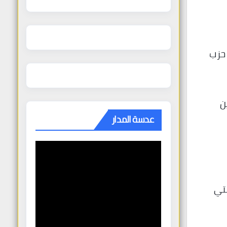
ر حزب
ين
عدسة المدار
لتي