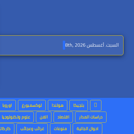
Ski
t
conten
السبت. أغسطس 8th, 2026
بلجيكا
هولندا
لوكسمبورغ
اوروبا
دراسات المدار
اقتصاد
الفن
علوم وتكنولوجيا
احوال الجالية
منوعات
غرائب وعجائب
كاركاتي