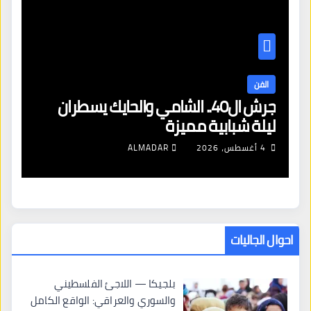
الفن
ا
جرش ال40.. الشامي والحايك يسطران
فر
ليلة شبابية مميزة
بج
4 أغسطس، 2026
ALMADAR
احوال الجاليات
بلجيكا — اللاجئ الفلسطيني
والسوري والعراقي: الواقع الكامل