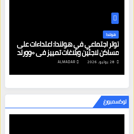
هولندا
توتر اجتماعي في هولندا: اعتداءات على
ه
مساكن لاجئين وبلاغات تمييز في «وورلد
ال
برايد»
28 يوليو، 2026
ALMADAR
لوكسمبورغ