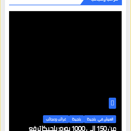
العيش في بلجيكا
بلجيكا
غرائب وعجائب
من 150 إلى 1000 يورو: بلجيكا ترفع