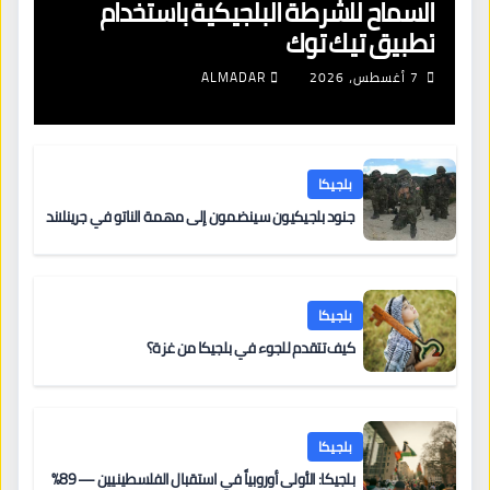
السماح للشرطة البلجيكية باستخدام
تطبيق تيك توك
7 أغسطس، 2026
ALMADAR
بلجيكا
جنود بلجيكيون سينضمون إلى مهمة الناتو في جرينلاند
بلجيكا
كيف تتقدم للجوء في بلجيكا من غزة؟
بلجيكا
بلجيكا: الأولى أوروبياً في استقبال الفلسطينيين — 89%