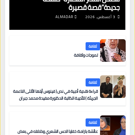
جديدة”قصة قصيرة
3 أغسطس، 2026
ALMADAR
ثقافة
تموجات وثقافة
ثقافة
قراءة نقدية أدبية في نص ( فينوس أيتها الأنثى الناعمة
الجريئة ) للأديبة الكاتبة الدكتورة مفيدة محمد جبران
ثقافة
عائشة بازامة: خفايا الحس الشعري ودلالاته في بعض