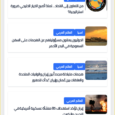
من التعاون إلى الاتحاد… لماذا أصبح الخيار الخليجي ضرورة
استراتيجية؟
اسيا
العالم العربي
الحوثيون يعلنون مسؤوليتهم عن الهجمات على السفن
السعودية في البحر الأحمر
اسيا
العالم العربي
هجمات متبادلة مجدداً بين إيران والولايات المتحدة
والعلاقات بين عُمان وإيران “بدأت تتدهور
العالم العربي
إيران تؤكد استهداف 85 منشأة عسكرية أمريكية في
البحرين والكويت