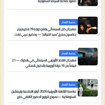
صعود صناعة السينما السعودية
عدسة المدار
مهرجان كان السينمائي يفتتح دورته 79 بتكريم بيتر
جاكسون مخرج “سيد الخواتم” — وحضور عربي لافت
على السجادة الحمراء يضم نادين نجيم وآسر ياسين وخالد
مزنر ضمن لجنة التحكيم
عدسة المدار
مهرجان الاتحاد الأوروبي السينمائي في بانكوك — 21
فيلماً من 19 دولة أوروبية بالدخول المجاني
عدسة المدار
عاصمتا الثقافة الأوروبية 2026: أولو الفنلندية وترينشين
السلوفاكية — نموذج لتوزيع الحضور الثقافي خارج
المراكز الكبرى