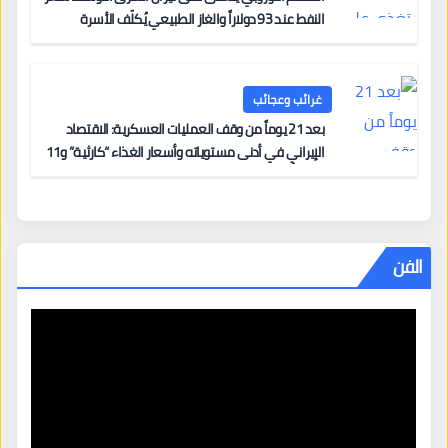
النفط عند 93 دولاراً والغاز الطبيعي يُكلّف الأسرة
الأوروبية ثلاثة أضعاف ما كانت تدفعه قبل ثلاث سنوات
غرائب وعجائب
بعد 21 يوماً من وقف العمليات العسكرية: الاقتصاد
الإيراني في أدنى مستوياته وأسعار الغذاء “كارثية” و11
امرأة أُعدمت هذا العام
الفن