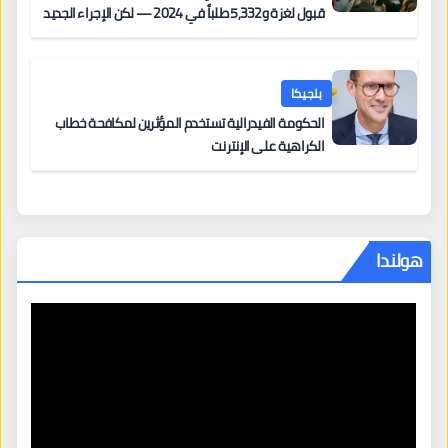
قبول لغزة و5,332 طلباً في 2024 — لكن الإجراء الجديد
من 12 يونيو يُعقّد المسار لمن يحمل وضعاً في دولة EU
أخرى
بلجيكا
الحكومة الفيدرالية تستخدم المؤثرين لمكافحة خطاب
الكراهية على الإنترنت
هولندا