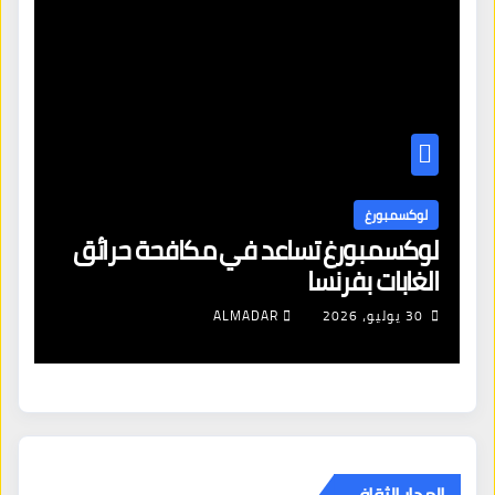
لوكسمبورغ
ل
لوكسمبورغ تساعد في مكافحة حرائق
اف
الغابات بفرنسا
ال
شن
30 يوليو، 2026
ALMADAR
ال