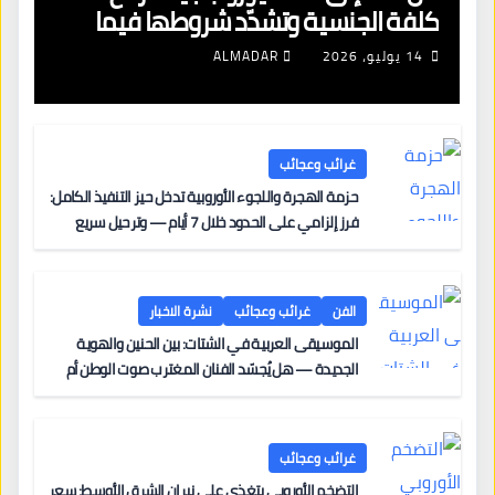
كلفة الجنسية وتشدّد شروطها فيما
تهبط معدلات قبول اللجوء إلى 28%
14 يوليو، 2026
ALMADAR
غرائب وعجائب
حزمة الهجرة واللجوء الأوروبية تدخل حيز التنفيذ الكامل:
فرز إلزامي على الحدود خلال 7 أيام — وترحيل سريع
لجنسيات الدول “الآمنة” — ومحاولة أولى لتوزيع عادل
للطالبين بين الدول الأعضاء
الفن
غرائب وعجائب
نشرة الاخبار
الموسيقى العربية في الشتات: بين الحنين والهوية
الجديدة — هل يُجسّد الفنان المغترب صوت الوطن أم
صوت الغربة؟
غرائب وعجائب
التضخم الأوروبي يتغذى على نيران الشرق الأوسط: سعر