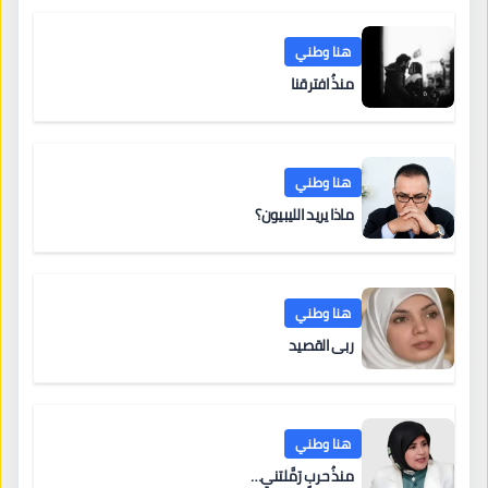
هنا وطني
منذُ افترقنا
هنا وطني
ماذا يريد الليبيون؟
هنا وطني
ربى القصيد
هنا وطني
منذُ حربٍ رَمَّلتني…