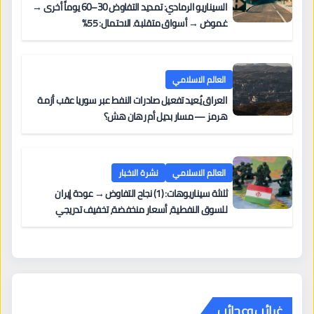
السيناريو الرمادي: تمديد التفاوض 30–60 يوماً أخرى →
غموض → أسواق متقلبة. الاحتمال: 55%
العالم الاسلامي
العراق يُعيد تفعيل صادرات النفط عبر سوريا عقب أزمة
هرمز — مسار بديل أم رهان هش؟
العالم الاسلامي
نشرة الاخبار
ثلاثة سيناريوهات: (1) نجاح التفاوض → عودة إيران
للسوق النفطية، أسعار منخفضة، تخفيف تدريجي
للعقوبات. (2) تمديد المفاوضات → غموض مستمر،
أسواق متقلبة. (3) انهيار الاتفاق
غرائب وعجائب