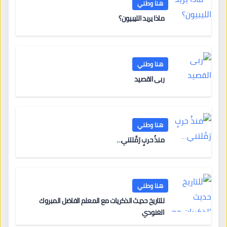
هنا وطني
ماذا يريد الليبيون؟
هنا وطني
ربى القصيد
هنا وطني
منذُ حربٍ رَمَّلتني…
هنا وطني
للتاريخ حديث الذكريات مع المعلم الفاضل المبروك
الغنودي