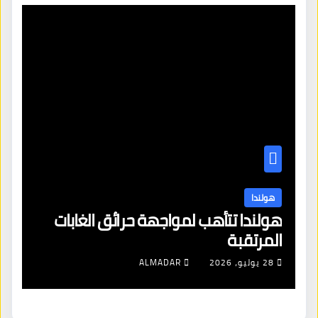
هولندا
ن
هولندا تتأهب لمواجهة حرائق الغابات
هو
المرتقبة
من
28 يوليو، 2026
ALMADAR