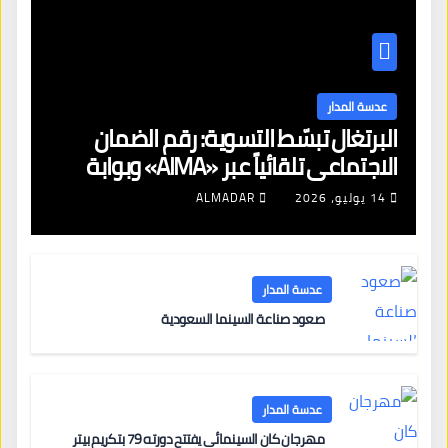
عدسة المدار
البرتغال تبسّط التسوية: رقم الضمان
الاجتماعي تلقائياً عبر «AIMA» وبوابة
جديدة لتجديد الإقامات
14 يوليو، 2026
ALMADAR
عدسة المدار
صعود صناعة السينما السعودية
عدسة المدار
مهرجان كان السينمائي يفتتح دورته 79 بتكريم بيتر