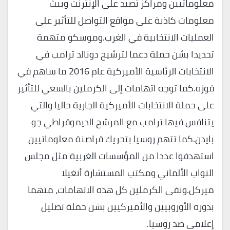
معلوماتيين ومراكز تصيد على الإنترنت وببث
معلومات كاذبة على مواقع التواصل للتأثير على
العمليات الانتخابية في الغرب.وموسكو متهمة
تحديدا بشن حملة دعما لترشيح دونالد ترامب في
الانتخابات الرئاسية الأميركية عام 2016 ما ساهم في
فوزه.كما توجه اتهامات إلى الكرملين بالسعي للتأثير
على حملة الانتخابات الأميركية الجارية حاليا والتي
يتنافس فيها ترامب مع المرشح الديموقراطي جو
بايدن.كما تتهم روسيا بتحريك قراصنة معلوماتيين
استهدفوا عددا من المؤسسات الغربية مثل مجلس
النواب الألماني ومكتب المستشارة أنغيلا
ميركل.ونفى الكرملين كل هذه الاتهامات، متهما
بدوره الأوروبيين والأميركيين بشن حملة تضليل
إعلامي ضد روسيا.