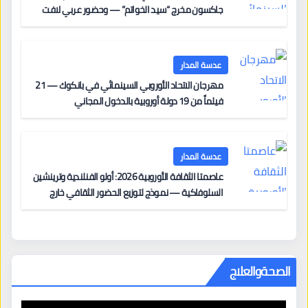
جاكسون مخرج “سيد الخواتم” — وحضور عربي لافت
على السجادة الحمراء يضم نادين نجيم وآسر ياسين وخالد
مزنر ضمن لجنة التحكيم
عدسة المدار
مهرجان الاتحاد الأوروبي السينمائي في بانكوك — 21
فيلماً من 19 دولة أوروبية بالدخول المجاني
عدسة المدار
عاصمتا الثقافة الأوروبية 2026: أولو الفنلندية وترينشين
السلوفاكية — نموذج لتوزيع الحضور الثقافي خارج
المراكز الكبرى
الصحةوالعلاج