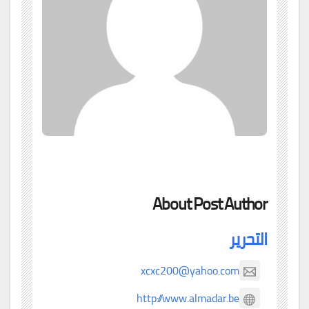
About Post Author
التحرير
xcxc200@yahoo.com
http://www.almadar.be