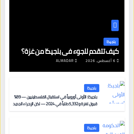
بلجيكا
كيف تتقدم للجوء في بلجيكا من غزة؟
6 أغسطس، 2026
ALMADAR
بلجيكا
بلجيكا: الأولى أوروبياً في استقبال الفلسطينيين — 89%
قبول لغزة و5,332 طلباً في 2024 — لكن الإجراء الجديد
من 12 يونيو يُعقّد المسار لمن يحمل وضعاً في دولة EU
أخرى
بلجيكا