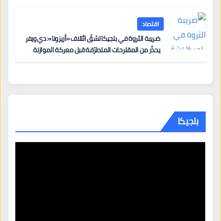
اقتصاد
ضريبة الثروة في بلجيكا تشقّ ائتلاف «أريزونا»: دي ويفر
يحذّر من المقترحات المتطرّفة قبل معركة الموازنة
بلجيكا