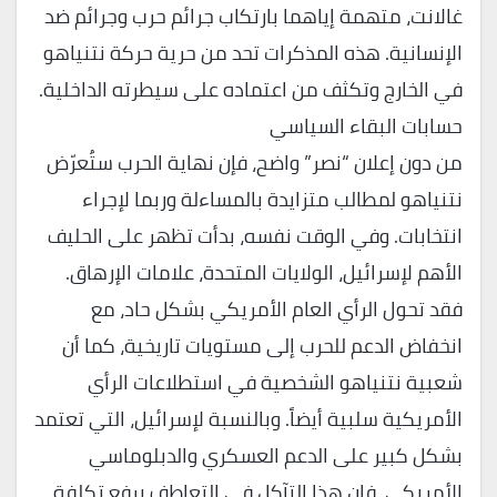
غالانت، متهمة إياهما بارتكاب جرائم حرب وجرائم ضد
الإنسانية. هذه المذكرات تحد من حرية حركة نتنياهو
في الخارج وتكثف من اعتماده على سيطرته الداخلية.
حسابات البقاء السياسي
من دون إعلان “نصر” واضح، فإن نهاية الحرب ستُعرّض
نتنياهو لمطالب متزايدة بالمساءلة وربما لإجراء
انتخابات. وفي الوقت نفسه، بدأت تظهر على الحليف
الأهم لإسرائيل، الولايات المتحدة، علامات الإرهاق.
فقد تحول الرأي العام الأمريكي بشكل حاد، مع
انخفاض الدعم للحرب إلى مستويات تاريخية، كما أن
شعبية نتنياهو الشخصية في استطلاعات الرأي
الأمريكية سلبية أيضاً. وبالنسبة لإسرائيل، التي تعتمد
بشكل كبير على الدعم العسكري والدبلوماسي
الأمريكي، فإن هذا التآكل في التعاطف يرفع تكلفة