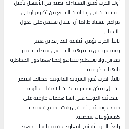
أولاً، الحرب تُعلّق المساءلة: يصبح من الأسهل تأجيل
التحقيقات في إخفاقات السابع من أكتوبر أو في
مزاعم الفساد طالما أن القتال يهيمن على جدول
الأعمال.
ثانياً، الحرب تؤمّن ائتلافه: لقد ربط بن غفير
وسموتريتش مصيرهما السياسي بمطلب تدمير
حماس. ولا يستطيع نتنياهو إقصاءهما دون المخاطرة
بانهيار حكومته.
ثالثاً، الحرب تُحوّر السردية القانونية: فطالما استمر
القتال، يمكن تصوير مذكرات الاعتقال والأوامر
القضائية الدولية على أنها هجمات خارجية على
سيادة إسرائيل. أما في وقت السلم، فستبدو
كمسؤوليات شخصية.
رابعاً، الحرب تُقسّم المعارضة: فبينما يطالب بعض