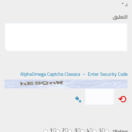
بـ
*
التعليق
AlphaOmega Captcha Classica – Enter Security Code
➴
⟲
1
2
3
4
5
*
Rating