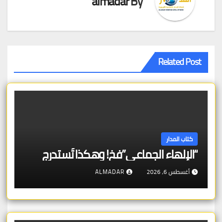
almadar
By
Related Post
كتاب المدار
“الإلهاء الجماعي”فخ! وهكذا تُستدرج
أغسطس 6, 2026
ALMADAR