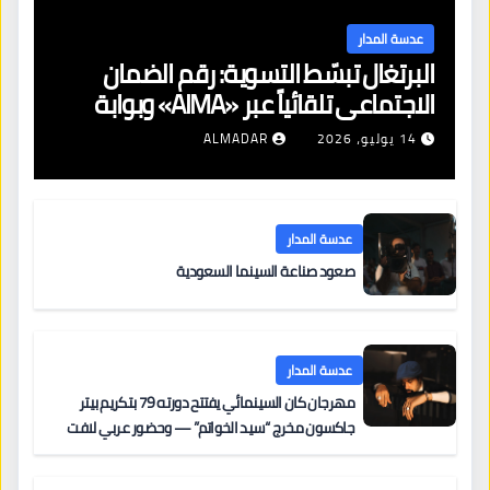
عدسة المدار
البرتغال تبسّط التسوية: رقم الضمان
الاجتماعي تلقائياً عبر «AIMA» وبوابة
جديدة لتجديد الإقامات
14 يوليو، 2026
ALMADAR
عدسة المدار
صعود صناعة السينما السعودية
عدسة المدار
مهرجان كان السينمائي يفتتح دورته 79 بتكريم بيتر
جاكسون مخرج “سيد الخواتم” — وحضور عربي لافت
على السجادة الحمراء يضم نادين نجيم وآسر ياسين وخالد
مزنر ضمن لجنة التحكيم