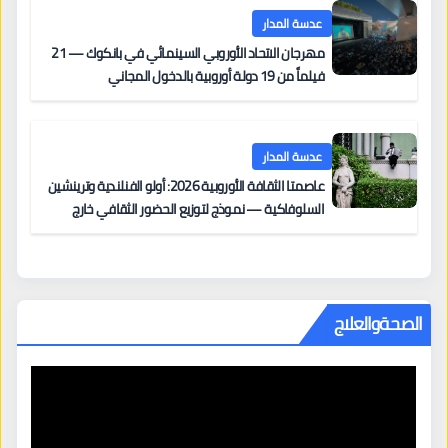
عدسة المدار
مهرجان الاتحاد الأوروبي السينمائي في بانكوك — 21
فيلماً من 19 دولة أوروبية بالدخول المجاني
عدسة المدار
عاصمتا الثقافة الأوروبية 2026: أولو الفنلندية وترينشين
السلوفاكية — نموذج لتوزيع الحضور الثقافي خارج
المراكز الكبرى
الصحةوالعلاج