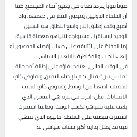
صوتاً قوياً يتردد صداه في جميع أنحاء المجتمع. كما
أن الحلفاء الدوليين يعيدون النظر في دعمهم. وإذا
أصبح وقف إطلاق النار واسع النطاق هو السبيل
الوحيد للاستقرار، فسيواجه نتنياهو معضلة قاسية:
إما الحفاظ على ائتلافه على حساب إقصاء الجمهور، أو
إنهاء الحرب والمخاطرة بالانهيار السياسي.
في الوقت الحالي، يعتمد بقاؤه على إطالة أمد حالة
“ما بين بين”: قتال كافٍ لإرضاء اليمين، وتفاوض كافٍ
لتخفيف الضغط من الوسط، وغموض كافٍ لتجنب
الانتخابات. تظل الحرب في غزة هي المسرح الذي
يلعب عليه نتنياهو لكسب الوقت، وطالما استمرت،
استمرت قبضته على السلطة. فاليوم الذي تنتهي
فيه قد يمثل بداية أكبر حساب سياسي له.