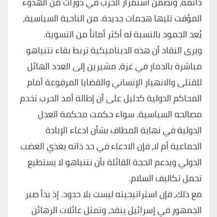
دائمة، وتضمن استمرار الحرب في دورات من الهدوء
المؤقت تليها هجمات جديدة. من الناحية السياسية،
يُعد الجمود بالنسبة له أكثر أماناً من التسوية.
ويرى النقاد أن هذه الديناميكية تربط بقاء نتنياهو
مباشرة بالدمار في غزة، مشيرين إلى العدد الهائل
للقتلى والانهيار الإنساني والقضايا المرفوعة أمام
المحاكم الدولية كدليل على أن إطالة أمد الحرب تخدم
مصالحه السياسية. سواء حكمت محكمة العدل
الدولية في نهاية المطاف بشأن ادعاء الإبادة
الجماعية أم لا، فإن الادعاء في حد ذاته يغذي الغضب
الدولي ويدعم الحجة القائلة بأن نتنياهو لا يستطيع
تحمل تكاليف السلام.
مع ذلك، فإن استراتيجيته ليست بلا حدود. إذ بدأ صبر
الجمهور في إسرائيل ينفد، وتمثل عائلات الرهائن