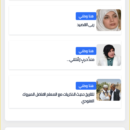
هنا وطني
ربى القصيد
هنا وطني
منذُ حربٍ رَمَّلتني…
هنا وطني
للتاريخ حديث الذكريات مع المعلم الفاضل المبروك
الغنودي