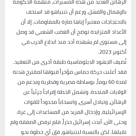
الرهائن العديد من هذه المسيرات، متهمةً الحكومة
بالإهمال والفشل. ورغم أن نتنياهو قد استخف
بالاحتجاجات معتبراً إياها ضارة بالمفاوضات، إلا أن
الأعداد المتزايدة توضح أن الغضب الشعبي قد وصل
إلى مستوى لم يشهده أحد منذ اندلاع الحرب في
أكتوبر 2023.
تُضيف الجهود الدبلوماسية طبقة أخرى من التعقيد.
فقد أعلنت حركة حماس مؤخراً قبولها لمقترح هدنة
لمدة 60 يوماً، بوساطة مصرية وقطرية وبدعم من
الولايات المتحدة. وتشمل الخطة إفراجاً جزئياً عن
الرهائن، وتبادل أسرى، وانسحاباً محدوداً للقوات
الإسرائيلية، وإدخال المزيد من المساعدات إلى غزة.
وحتى الآن، أبدت إسرائيل حذراً، فلم ترفض الصفقة ولم
تقبلها. لكن بالنسبة لنتنياهو، فإن أي خطوة نحو