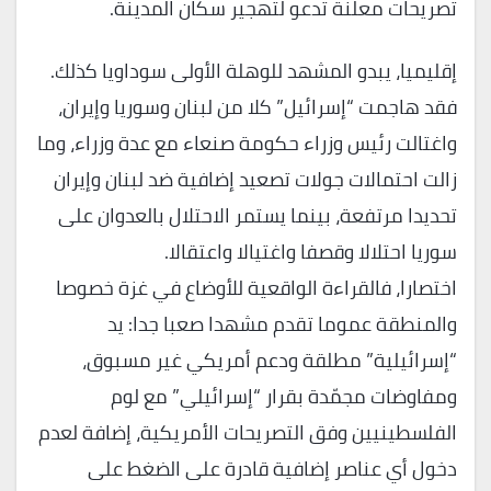
تصريحات معلنة تدعو لتهجير سكان المدينة.
إقليميا، يبدو المشهد للوهلة الأولى سوداويا كذلك.
فقد هاجمت “إسرائيل” كلا من لبنان وسوريا وإيران،
واغتالت رئيس وزراء حكومة صنعاء مع عدة وزراء، وما
زالت احتمالات جولات تصعيد إضافية ضد لبنان وإيران
تحديدا مرتفعة، بينما يستمر الاحتلال بالعدوان على
سوريا احتلالا وقصفا واغتيالا واعتقالا.
اختصارا، فالقراءة الواقعية للأوضاع في غزة خصوصا
والمنطقة عموما تقدم مشهدا صعبا جدا: يد
“إسرائيلية” مطلقة ودعم أمريكي غير مسبوق،
ومفاوضات مجمّدة بقرار “إسرائيلي” مع لوم
الفلسطينيين وفق التصريحات الأمريكية، إضافة لعدم
دخول أي عناصر إضافية قادرة على الضغط على