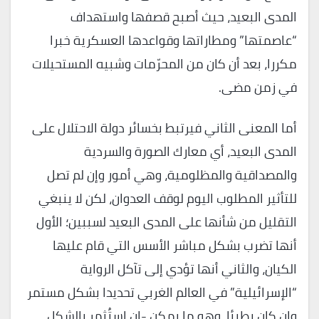
المدى البعيد، حيث أصبح قصفها واستهداف
“عاصمتها” ومطاراتها وقواعدها العسكرية خبرا
مكررا، بعد أن كان من المحرّمات وشبيه المستحيلات
في زمن مضى.
أما المعنى الثاني فيرتبط بخسائر دولة الاحتلال على
المدى البعيد، أي معارك الصورة والسردية
والمصداقية والمظلومية، وهي أمور وإن لم تصل
للتأثير المطلوب اليوم لوقف العدوان، لكن لا ينبغي
التقليل من شأنها على المدى البعيد لسببين؛ الأول
أنها تضرب بشكل مباشر الأسس التي قام عليها
الكيان، والثاني أنها تؤدي إلى تآكل الرواية
“الإسرائيلية” في العالم الغربي تحديدا بشكل مستمر
وإن كان بطيئا، وهو ما يمكن -إن استُثمر بالشكل