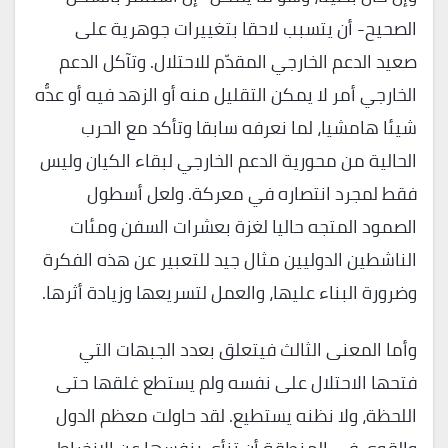
الصحيح- أن يتسبب لاحقا بتغييرات جوهرية على
صعيد الدعم الخارجي المقدّم للاحتلال. وتآكل الدعم
الخارجي أمر لا يمكن التقليل منه أو الزهد فيه أو عدُّه
شيئا هامشيا، لما نعرفه سابقا وتأكد مع الحرب
الحالية من محورية الدعم الخارجي لبقاء الكيان وليس
فقط لمجرد انتصاره في معركة. ولعل أسطول
الصمود المتجه حاليا لغزة بعشرات السفن ومئات
الناشطين الدوليين مثال جيد للتعبير عن هذه الفكرة
وضرورة البناء عليها، والعمل لتسريعها وزيادة أثرها.
وأما المعنى الثالث فيتعلق بعدد الجبهات التي
فتحها الاحتلال على نفسه ولم يستطع غلقها حتى
اللحظة، ولا نظنه يستطيع. لقد حاولت معظم الدول