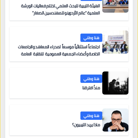
الهيئة الليبية للبحث العلمي تختتم فعاليات الورشة
العلمية “عالم الأردوينو للمهندسين الصغار”
هنا وطني
اجتماعاً استثنائياً موسعاً لمدراء المعاهد والجامعات
الخاصة وأعضاء الجمعية العمومية للنقابة العامة
لمؤسسات التعليم والتدريب الخاص في ليبيا
هنا وطني
منذُ افترقنا
هنا وطني
ماذا يريد الليبيون؟