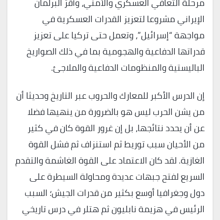
مرحلة التعافي العسكري والأمني، وأقرَّ البرلمان
الإيراني مشروعا لتعزيز القدرات العسكرية في
مواجهة “إسرائيل”، وتعمل حتى تركيا على تعزيز
قدراتها الدفاعية والهجومية بما في ذلك الصواريخ
الباليستية والمنظومات الدفاعية والملاجئ.
إن الدرس الأكبر للمعارك والحروب عبر التاريخ وحديثا أن
من يشن الحرب ليس هو بالضرورة من ينهيها فضلا
عن أن يحدد نتائجها، بل إن غرور القوة كان في كثير
من الأحيان سبب توريط ثم استنزاف ثم فشل القوة
الغازية. لقد كان الاعتماد على القوة الغاشمة والتقدم
السريع لفتح جبهات عديدة ومحاولة السيطرة على
دول وجغرافيا أوسع بكثير من قدرات الجيش؛ السبب
الرئيس في هزيمة نابليون ثم هتلر في درس تاريخي