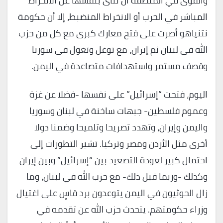
والقوى في المنطقة أن تنأى بنفسها عن الانخراط
المباشر في الحرب أو الانخراط المنضبط، إلا أن حكومة
نتنياهو أصرت على فتح معارك كبرى مع كل من حزب
الله في لبنان ثم إيران، مع توغل وتغول في سوريا
وقصف مستمر واستهدافات متصاعدة في اليمن.
اليوم، فتحت “إسرائيل” على نفسها -فضلا عن غزة
وعموم فلسطين- جبهات ساخنة في لبنان وسوريا
واليمن وإيران، وتهدد تصريحا وتلميحا وضمنا دولا
أخرى مثل الأردن ومصر وتركيا. تشير التطورات إلى
احتمال كبير لعودة التصعيد بين “إسرائيل” وبين إيران
وكذلك -وربما قبل ذلك- مع حزب الله في لبنان، وما
زال الحوثيون في اليمن يتوعدون برد قاسٍ على اغتيال
وزراء حكومتهم. يتحدث حزب الله عن تقدمه في