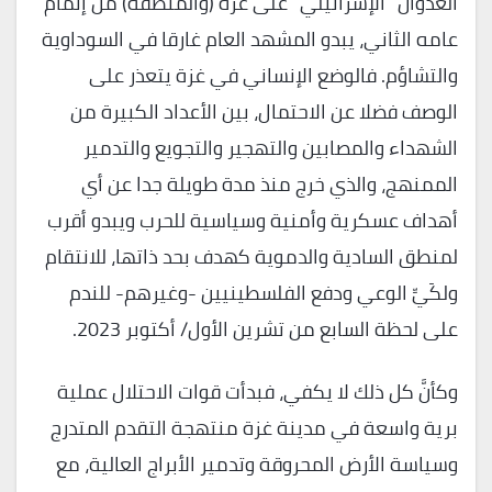
العدوان “الإسرائيلي” على غزة (والمنطقة) من إتمام
عامه الثاني، يبدو المشهد العام غارقا في السوداوية
والتشاؤم. فالوضع الإنساني في غزة يتعذر على
الوصف فضلا عن الاحتمال، بين الأعداد الكبيرة من
الشهداء والمصابين والتهجير والتجويع والتدمير
الممنهج، والذي خرج منذ مدة طويلة جدا عن أي
أهداف عسكرية وأمنية وسياسية للحرب ويبدو أقرب
لمنطق السادية والدموية كهدف بحد ذاتها، للانتقام
ولكَيِّ الوعي ودفع الفلسطينيين -وغيرهم- للندم
على لحظة السابع من تشرين الأول/ أكتوبر 2023.
وكأنَّ كل ذلك لا يكفي، فبدأت قوات الاحتلال عملية
برية واسعة في مدينة غزة منتهجة التقدم المتدرج
وسياسة الأرض المحروقة وتدمير الأبراج العالية، مع