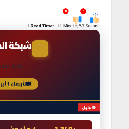
0
0
Read Time:
11 Minute, 57 Second
شبكة المد
نشرة العالم الع
الأربعاء 1 أبريل 2026
🔴 عاجل
+1,340
4 مليون