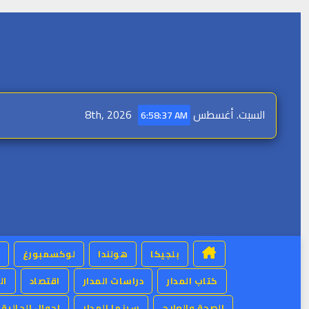
Skip
to
content
السبت. أغسطس 8th, 2026
6:58:40 AM
بلجيكا
هولندا
لوكسمبورغ
كتاب المدار
دراسات المدار
اقتصاد
ال
الصحة والعلاج
سينما المدار
احوال الجالية