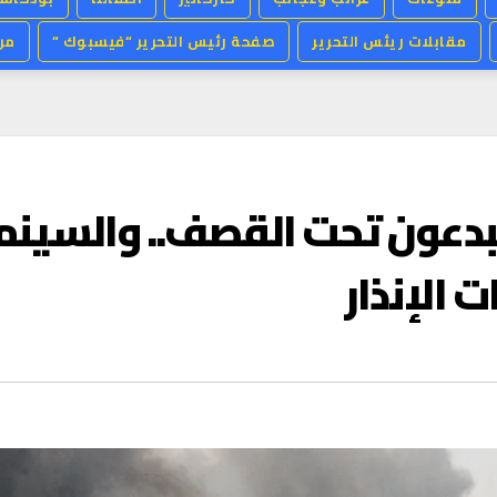
حن
صفحة رئيس التحرير “فيسبوك “
مقابلات ريئس التحرير
 الفنانون الإيرانيون يُبدعو
العربية ت