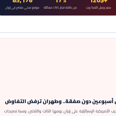
سعر برميل النفط برنت
من طاقة قطر LNG معطّلة
موقع مدني متضرر في إيران
ال أسبوعين دون صفقة.. وطهران ترفض التفاوض
ب الأمريكية الإسرائيلية على إيران يومها الثالث والثلاثين، وسط تصريحات