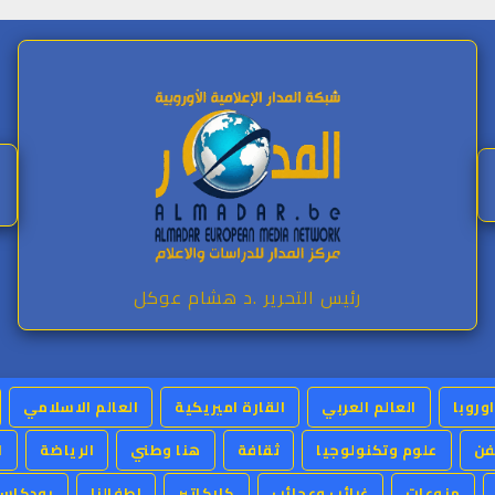
رئيس التحرير .د هشام عوكل
اوروبا
العالم العربي
القارة اميريكية
العالم الاسلامي
فن
علوم وتكنولوجيا
ثقافة
هنا وطني
الرياضة
ا
منوعات
غرائب وعجائب
كاركاتير
اطفالنا
بودكاست