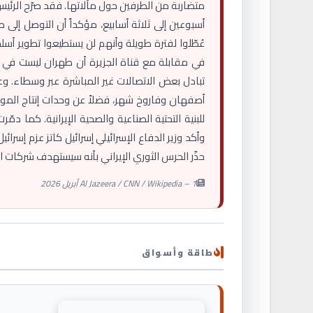
متضاربة من الطرفين حول مآلاتها. فقد صرّح الرئيس
أسبوعين إلى ثلاثة أسابيع، مؤكداً أن التوصل إلى
عُطّلوا لفترة طويلة وأنهم لن يستطيعوا تطوير أسل
في مقابلة مع قناة الجزيرة أن طهران ليست في أي
تبادل بعض الاتصالات غير المباشرة عبر وسطاء. وع
أصفهان وفاروخ شهر، فضلاً عن وحدات إنتاج المواد 
للبنية التحتية الصناعية والصحية الإيرانية. كما 
وأكد وزير الدفاع الإسرائيلي إسرائيل كاتز عزم إسر
حذّر الحرس الثوري الإيراني بأنه سيستهدف شركات التك
Al Jazeera / CNN / Wikipedia – 1 أبريل 2026
طاقة وأسواق