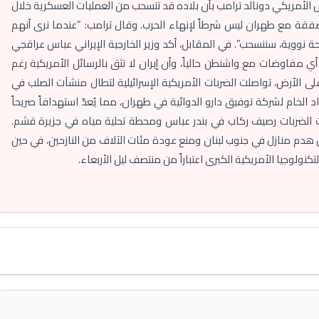
 الأمريكي دونالد ترامب بأن بلاده قد تنسحب من العمليات العسكرية خلال
 صفقة مع طهران ليس شرطاً لإنهاء الحرب. وقال ترامب: “عندما نرى أنهم
حة نووية، سننسحب”. في المقابل، أكد وزير الخارجية الإيراني عباس عراقجي
 مفاوضات مع واشنطن حالياً، وأن إيران لا تثق بالرسائل الأمريكية رغم
لى الأرض، تواصلت الضربات الأمريكية الإسرائيلية لتطال منشآت الصلب في
الخام لشركة توفيق دارو الدوائية في طهران، مما يُعدّ استهدافاً صريحاً
دمّرت الضربات رصيف ركاب في بندر عباس ومحطة تحلية مياه في جزيرة قشم.
ائيل هدم منازل في جنوب لبنان ومنع عودة مئات الآلاف من النازحين، في حين
نولوجيا الأمريكية الكبرى اعتباراً من منتصف ليل الأربعاء.