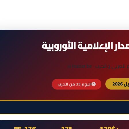
ار الإعلامية الأوروبية
ربي والحرب · almadar.be
اليوم 33 من الحرب
85,176
17%
+120$