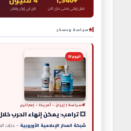
قتيل إيراني مدني حتى الآن
نازح في إيران ولبنان
سياسة وعسكر
اليوم 33
© Unsplash – Stijn Swinnen
سياسة | إيران – أمريكا – إسرائيل
💥 ترامب: يمكن إنهاء الحرب خل
شبكة المدار الإعلامية الأوروبية
– دخلت الحر