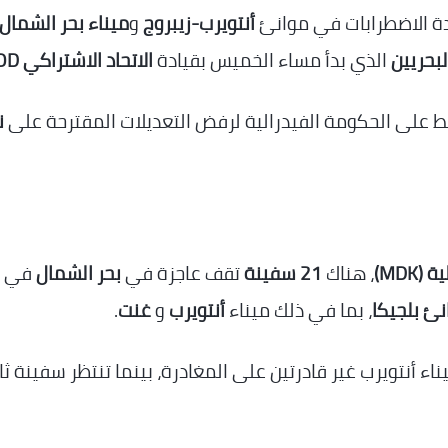
 الاضطرابات في موانئ
أنتويرب-زيبروج
و
ميناء بحر الشمال
بحريين
الذي بدأ مساء الخميس بقيادة
الاتحاد الاشتراكي ACOD
ن
MDK)
، هناك
21 سفينة
تقف عاجزة في
بحر الشمال
في
نئ بلجيكا
، بما في ذلك ميناء
أنتويرب
و
غنت
.
اء أنتويرب غير قادرتين على المغادرة، بينما تنتظر سفينة ثا