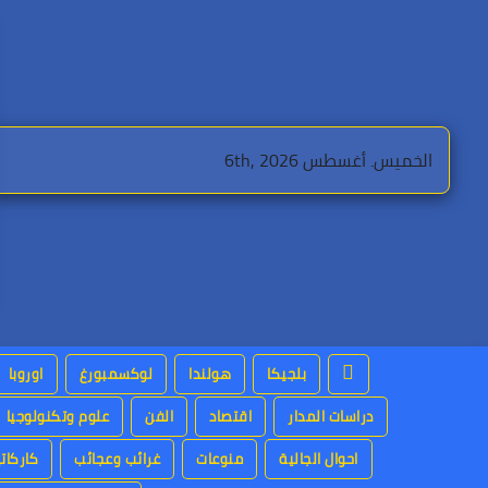
Ski
t
conten
الخميس. أغسطس 6th, 2026
بلجيكا
هولندا
لوكسمبورغ
اوروبا
دراسات المدار
اقتصاد
الفن
علوم وتكنولوجيا
احوال الجالية
منوعات
غرائب وعجائب
كاركاتي