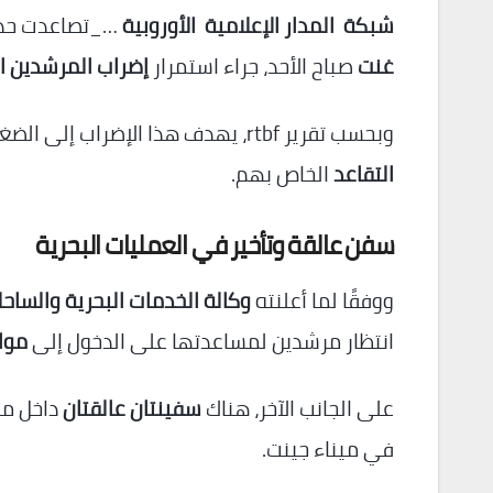
شبكة المدار الإعلامية الأوروبية
…_تصاعدت حدة
غنت
صباح الأحد، جراء استمرار
إضراب المرشدين ال
وبحسب تقرير rtbf، يهدف هذا الإضراب إلى الضغط على الحكومة الفيدرالية لرفض التعديلات المقترحة على
التقاعد
الخاص بهم.
سفن عالقة وتأخير في العمليات البحرية
ووفقًا لما أعلنته
وكالة الخدمات البحرية والساحلية (
انتظار مرشدين لمساعدتها على الدخول إلى
موا
على الجانب الآخر، هناك
سفينتان عالقتان
داخل مين
في ميناء جينت.