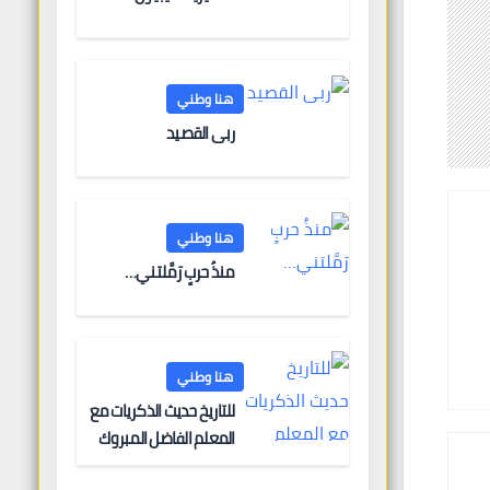
هنا وطني
ربى القصيد
هنا وطني
منذُ حربٍ رَمَّلتني…
هنا وطني
للتاريخ حديث الذكريات مع
المعلم الفاضل المبروك
الغنودي