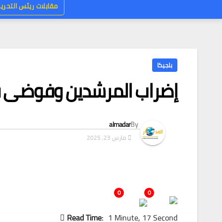
مقابلات ريئس التحرير
بلجيكا
إضراب المرشدين وفوضى ف
almadar
By
مارس 23, 2025
0
0
Read Time:
1 Minute, 17 Second