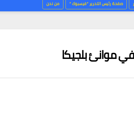
صفحة رئيس التحرير “فيسبوك “
من نحن
ي موانئ بلجيكا