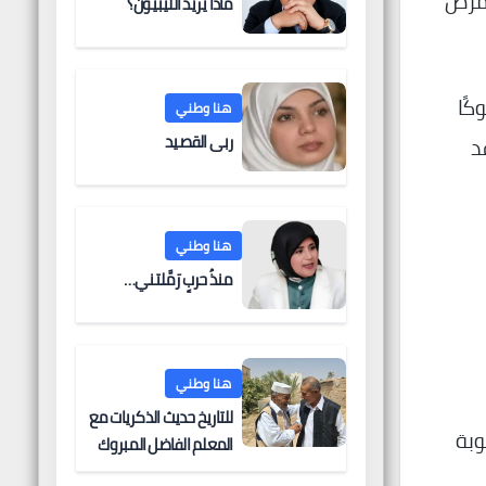
لمرض
ماذا يريد الليبيون؟
س سلوكًا
هنا وطني
ربى القصيد
د
هنا وطني
منذُ حربٍ رَمَّلتني…
هنا وطني
للتاريخ حديث الذكريات مع
وبة
المعلم الفاضل المبروك
الغنودي