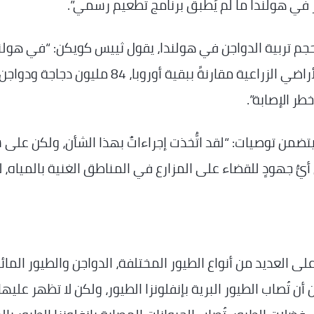
ور في هولندا ما لم يُطبق برنامج تطعيم رسمي”.
جم تربية الدواجن في هولندا، يقول ثييس كويكن: “في هولند
لدينا خمسة أضعاف عدد الدجاج لكل هكتار من الأراضي الزراعية مقارنةً ببقية أوروبا، 84 مليون دجاجة ودواج
خطر الإصابة”.
ّم الخبراء تقريرًا إلى مجلس النواب عام 2021 يتضمن توصيات: “لقد اتُّخذت إجراءاتٌ بهذا الشأن، ولكن 
 أيُّ جهودٍ للقضاء على المزارع في المناطق الغنية بالمياه، لأن
لى العديد من أنواع الطيور المختلفة، الدواجن والطيور المائ
تُصاب الطيور البرية بإنفلونزا الطيور، ولكن لا تظهر عليها