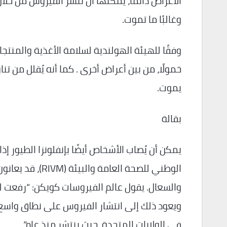
الأعراض دائمًا، يمكنها أن تنشر الفيروس من خلال
وغالبًا ما تموت.
خمولًا، من بين أعراض أخرى . كما أنه يُقلل من 
يموت.
بقالة
يمكن أن يُصاب الأشخاص أيضًا بإنفلونزا الطيور إ
الوطني للصحة الع
والسعال. يقول عالم الفيروسات كويكن: “رفعت 
ويعود ذلك إلى انتشار الفيروس على نطاق واسع بي
في الولايات المتحدة، حيث ينتشر منذ عام”.