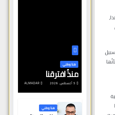
ا،
ن
على سبيل
َّها
هنا وطني
منذُ افترقنا
5 أغسطس، 2026
ALMADAR
ية
هنا وطني