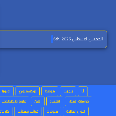
Ski
t
conten
الخميس. أغسطس 6th, 2026
بلجيكا
هولندا
لوكسمبورغ
اوروبا
دراسات المدار
اقتصاد
الفن
علوم وتكنولوجيا
احوال الجالية
منوعات
غرائب وعجائب
كاركاتي