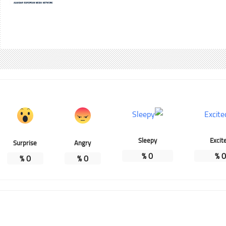
Sleepy
Excit
Surprise
Angry
%
0
%
0
%
0
%
0