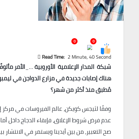
0
0
Read Time:
2 Minute, 40 Second
شبكة المدار الإعلامية الأوروبية
…_
الأمر مألوفً
هناك إصابات جديدة في مزارع الدواجن في ليمب
مُطبق منذ أكثر من شهر؟
وفقًا لثيجس كويكن، عالم الفيروسات في مركز إير
عدم فرض شروط الإغلاق، فإبقاء الدجاج داخل أماك
صح التعبير، من بين أيدينا ويستمر في الانتشار بين