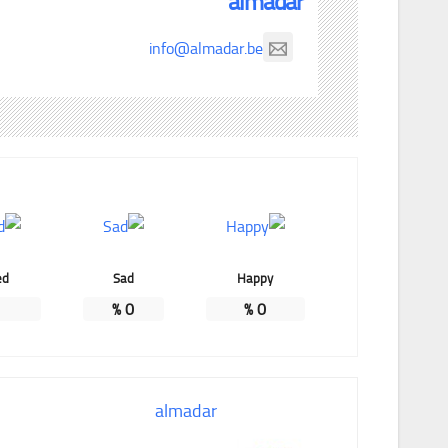
almadar
info@almadar.be
ed
Sad
Happy
%
0
%
0
almadar