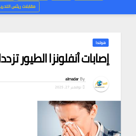
مقابلات ريئس التحرير
هولندا
إصابات أنفلونزا الطيور تزددا
almadar
By
نوفمبر 27, 2025