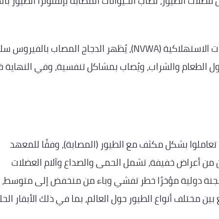
 فضلات الطيور، تُصاب الحيوانات المصابة بإنفلونزا الطيور با
وفقًا للهيئة الهولندية لسلامة الأغذية والمنتجات الاستهلاكية (NVWA)، يُظهر الدجاج المصاب بالفيرو
تناول الطعام والشراب، ويُصاب بمشاكل تنفسية، وفي النهاية ق
ذا تعاملوا بشكل مكثف مع الطيور (المصابة)، وفقًا للمعهد
امة والبيئة (RIVM)، قد يعانون من أعراض خفيفة، تشمل الحمى والصداع وآلام العضلات
لجنة دولية مؤخرًا خطر تفشي وباء من منخفض إلى متوسط،
ن مختلف أنواع الطيور حول العالم، بما في ذلك الأبقار الحل