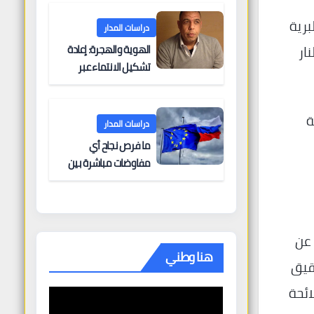
البحرية؟
برية
دراسات المدار
الهوية والهجرة: إعادة
ار
تشكيل الانتماء عبر
الحدود
ة
دراسات المدار
ما فرص نجاح أي
مفاوضات مباشرة بين
أوروبا وروسيا؟
 عن
هنا وطني
حقيق
ائحة