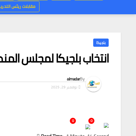
مقابلات ريئس التحرير
بلجيكا
انتخاب بلجيكا لمجلس المنظ
almadar
By
نوفمبر 29, 2025
0
0