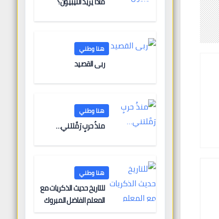
ماذا يريد الليبيون؟
هنا وطني
ربى القصيد
هنا وطني
منذُ حربٍ رَمَّلتني…
هنا وطني
للتاريخ حديث الذكريات مع
المعلم الفاضل المبروك
الغنودي