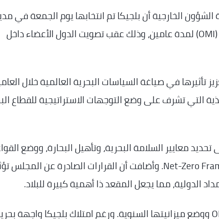
الشؤون الخارجية أن بلجيكا تم انتخابها يوم الجمعة في مدي
لندن عضواً في مجلس المنظمة البحرية الدولية (OMI) لمدة عامين، وذلك عقب تصويت الدول الأعضاء داخل
زيز تأثيرها في صياغة السياسات البحرية العالمية خلال العام
ذية التي تشرف على وضع التوجهات الاستراتيجية للقطاع الب
تحديد معايير السلامة البحرية، وتأهيل البحارة، ووضع القوا
البيئية، بما في ذلك إطار العمل الخاص بـNet-Zero Framework. وأضافت أن القرارات الصادرة عن المجلس تؤ
د الدولية، مما يجعل المقعد ذا أهمية كبيرة للبلاد.
كما أوضحت أن المجلس يتولى تحديد أولويات OMI ووضع ميزانيتها السنوية. ورغم امتلاك بلجيكا واجهة بحر