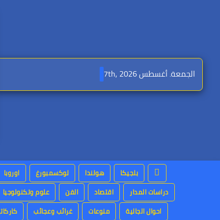
Ski
t
conten
الجمعة. أغسطس 7th, 2026
بلجيكا
هولندا
لوكسمبورغ
اوروبا
دراسات المدار
اقتصاد
الفن
علوم وتكنولوجيا
احوال الجالية
منوعات
غرائب وعجائب
كاركاتي