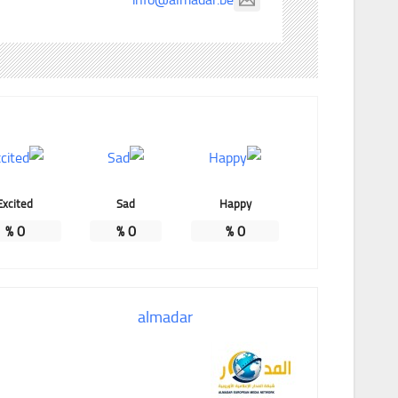
Excited
Sad
Happy
%
0
%
0
%
0
almadar