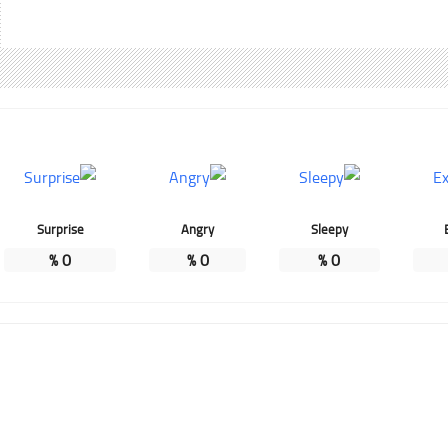
Surprise
Angry
Sleepy
%
0
%
0
%
0