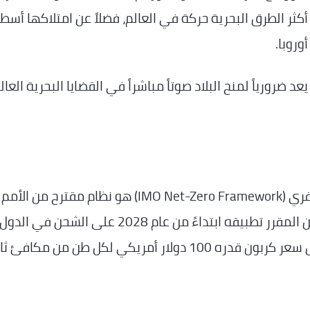
 أكثر الطرق البحرية حركة في العالم، فضلاً عن امتلاكها أسطول
وروبا.
عد ضرورياً لمنح البلاد صوتاً مباشراً في القضايا البحرية العا
إطار عمل المنظمة البحرية الدولية للصافي الصفري (IMO Net-Zero Framework) هو نظام مقترح من الأمم
المتحدة لتسعير انبعاثات الشحن البحري. وكان من المقرر تطبيقه ابتداءً من عام 2028 على الشحن في الدول
الأعضاء في المنظمة البحرية الدولية، مع تطبيق سعر كربون قدره 100 دولار أمريكي لكل طن من مكا