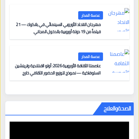
مزنر ضمن لجنة التحكيم
عدسة المدار
مهرجان الاتحاد الأوروبي السينمائي في بانكوك — 21
فيلماً من 19 دولة أوروبية بالدخول المجاني
عدسة المدار
عاصمتا الثقافة الأوروبية 2026: أولو الفنلندية وترينشين
السلوفاكية — نموذج لتوزيع الحضور الثقافي خارج
المراكز الكبرى
الصحةوالعلاج