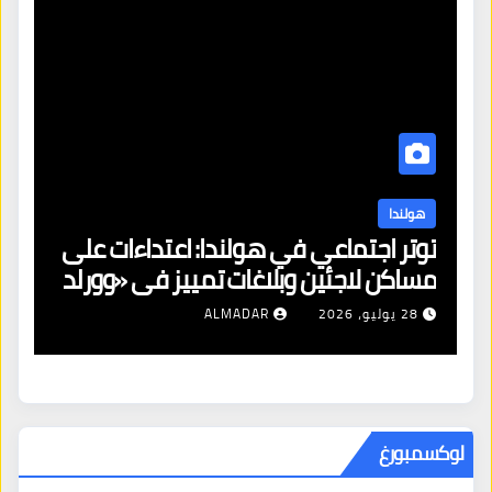
هولندا
توتر اجتماعي في هولندا: اعتداءات على
ه
مساكن لاجئين وبلاغات تمييز في «وورلد
ال
برايد»
28 يوليو، 2026
ALMADAR
لوكسمبورغ