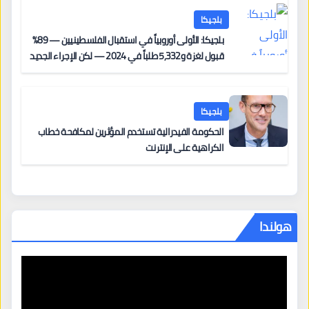
بلجيكا
بلجيكا: الأولى أوروبياً في استقبال الفلسطينيين — 89%
قبول لغزة و5,332 طلباً في 2024 — لكن الإجراء الجديد
من 12 يونيو يُعقّد المسار لمن يحمل وضعاً في دولة EU
أخرى
بلجيكا
الحكومة الفيدرالية تستخدم المؤثرين لمكافحة خطاب
الكراهية على الإنترنت
هولندا