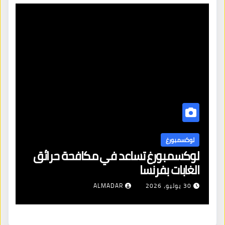
لوكسمبورغ
ل
لوكسمبورغ تساعد في مكافحة حرائق
اف
الغابات بفرنسا
ال
شن
30 يوليو، 2026
ALMADAR
ال