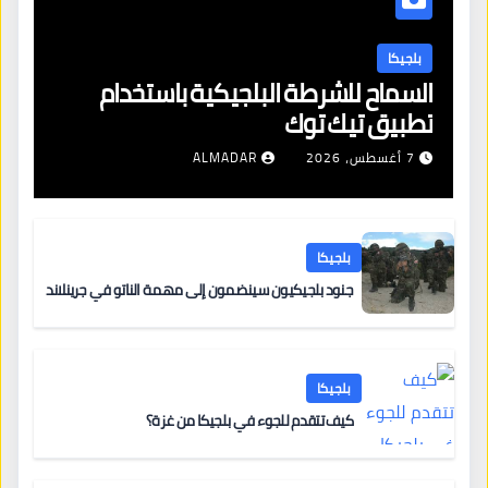
بلجيكا
السماح للشرطة البلجيكية باستخدام
تطبيق تيك توك
7 أغسطس، 2026
ALMADAR
بلجيكا
جنود بلجيكيون سينضمون إلى مهمة الناتو في جرينلاند
بلجيكا
كيف تتقدم للجوء في بلجيكا من غزة؟