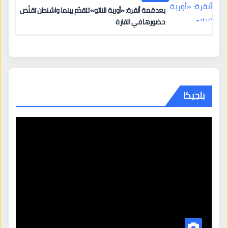
بعد قمة أنقرة: «أوربة الناتو» تتقدّم بينما واشنطن تقلّص
حضورها في القارة
بلجيكا