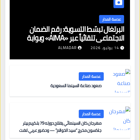
عدسة المدار
البرتغال تبسّط التسوية: رقم الضمان
الاجتماعي تلقائياً عبر «AIMA» وبوابة
جديدة لتجديد الإقامات
14 يوليو، 2026
ALMADAR
عدسة المدار
صعود صناعة السينما السعودية
عدسة المدار
مهرجان كان السينمائي يفتتح دورته 79 بتكريم بيتر
جاكسون مخرج “سيد الخواتم” — وحضور عربي لافت
على السجادة الحمراء يضم نادين نجيم وآسر ياسين وخالد