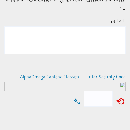
بـ
*
التعليق
AlphaOmega Captcha Classica – Enter Security Code
➴
⟲