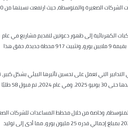
بات الكهربائية إلى ظهور دعوتين لتقديم مشاريع في عام
2024. ومع معالجة 108 طلبات، ومنح مساعدات بقيمة 9 ملايين يورو، وتثبيت 917 محطة جديدة، حقق هذا
لتدابير التي تعمل على تحسين تأثيرها البيئي بشكل كبير، ت
تقديم مساعدات مؤقتة في عام 2023 وتم تمديدها حتى 30 يونيو 2025. وفي عام 2024، تم قبول 58 طلبًا
والمتوسطة، وخاصة من خلال مخطط المساعدات للشركات الصغ
والمتوسطة، مع دعم 1238 مشروعًا في عام 2024 بمبلغ إجمالي قدره 25 مليون يورو، مما أدى إلى توليد