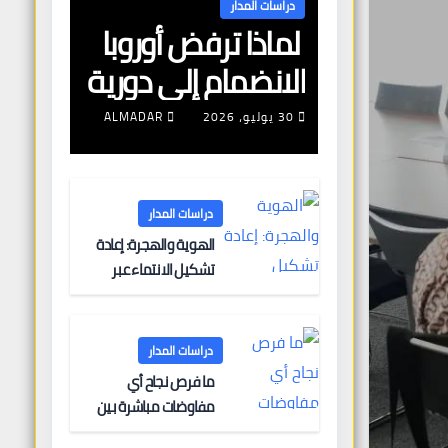
دراسات المدار
لماذا ترفض أوروبا
الانضمام إلى دورية
مشتركة لتأمين
30 يوليو، 2026
ALMADAR
الملاحة البحرية؟
دراسات المدار
الهوية والهجرة: إعادة
تشكيل الانتماء عبر
الحدود
دراسات المدار
ما فرص نجاح أي
مفاوضات مباشرة بين
أوروبا وروسيا؟