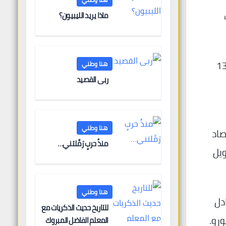
ماذا يريد الليبيون؟
طط المساعدة للبحث والتطوير والابتكار (RDI) من معالجة 134
هنا وطني
ربى القصيد
هنا وطني
ن وزارة الاقتصاد
منذُ حربٍ رَمَّلتني…
ويل
هنا وطني
دل
للتاريخ حديث الذكريات مع
، ومنح مساعدات بقيمة 52 مليون يورو.
المعلم الفاضل المبروك