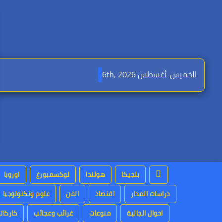
Ski
t
conten
الخميس. أغسطس 6th, 2026
بلجيكا
هولندا
لوكسمبورغ
اوروبا
دراسات المدار
اقتصاد
الفن
علوم وتكنولوجيا
احوال الجالية
منوعات
غرائب وعجائب
كاركاتي