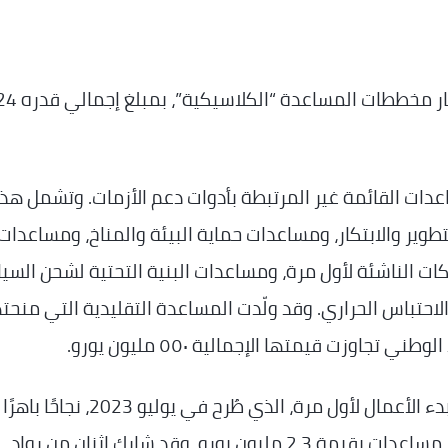
وفي عام 2024، تمت معالجة 1895 طلباً في إطار مخططا
اعدات القائمة غير المرتبطة بأدوات دعم الأزمات. وتشمل هذ
وير والابتكار، ومساعدات حماية البيئة والمناخ، ومساعدات
 الناشئة لأول مرة، ومساعدات البنية التحتية لشحن السيا
الاحتباس الحراري. وقد ولّدت المساعدة التقليدية التي منحت
من بين هذه الإجراءات الرائدة، حقق برنامج دعم بدء الأعمال لأول مرة، الذي طُرح في يو
عام 2024، حيث تمت معالجة 305 طلبات وتقديم مساعدات بقيمة 2.3 مليون يورو. وقد شارك اثنان من رواد