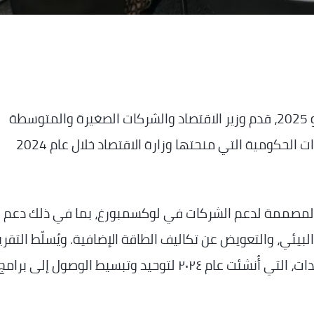
…_في 2 يوليو 2025، قدم وزير الاقتصاد والشركات الصغيرة والمتوسطة
والطاقة والسياحة، ليكس ديليس، نتائج المساعدات الحكومية التي منحتها وزارة الاقتصاد خلال عام 2024
 المصممة لدعم الشركات في لوكسمبورغ، بما في ذلك دعم
لبيئي، والتعويض عن تكاليف الطاقة الإضافية. ويُسلّط التقري
الضوء على الدور الهام للمديرية العامة للمساعدات، التي أُنشئت عام ٢٠٢٤ لتوحيد وتبسيط الوصول إلى برام