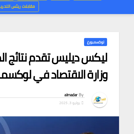
مقابلات ريئس التحرير
لوكسمبورغ
ليكس ديليس تقدم نتائج ال
وزارة الاقتصاد في لوكسمبورغ
almadar
By
يوليو 3, 2025