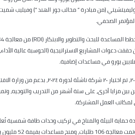
وليفيتشيتي (من مبادرة ” مخالب جوز الهند “) وفيليب شميت
 المؤتمر الصحفي.
ومن بين مخططات المساعدة التقليدية، مكّن مخ
 مليون يورو، في حين حققت دعوات المشاريع الاستراتيجية (الحوسبة عالية الأداء،
في إطار برنامج “Fit 4 Start” ، الذي أُطلق عام ٢٠١٥، تم اختيار ٢٠ شركة ناشئة لدورة ٢٠٢٤، بدعم م
زة، من بين مزايا أخرى، على ستة أشهر من التدريب والتوجيه، وتم
 حماية البيئة والمناخ في تركيب وحدات طاقة شمسية تُعا
الاستهلاك السنوي للكهرباء لنحو 3500 أسرة. وتمت معالجة 106 طلبات