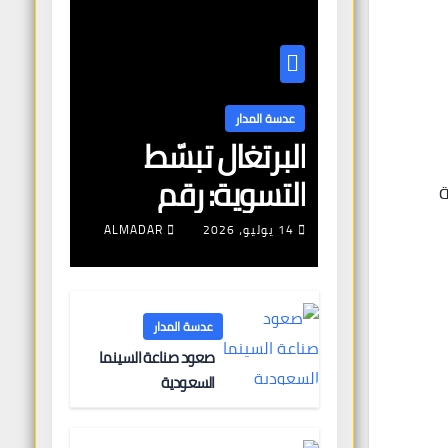
عدسة المدار
البرتغال تبسّط
التسوية: رقم
ة
الضمان الاجتماعي
14 يوليو، 2026
ALMADAR
تلقائياً عبر «AIMA»
وبوابة جديدة
عدسة المدار
لتجديد الإقامات
صعود صناعة السينما
السعودية