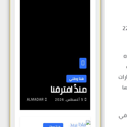
ت المساعدة “الكلاسيكية”، بمبلغ إجمالي قدره 224
ه
رات
هنا وطني
منذُ افترقنا
ها
5 أغسطس، 2026
ALMADAR
ليو 2023، نجاحًا باهرًا في
هنا وطني