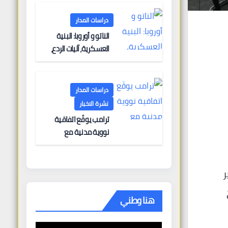
دراسات المدار
الناتو و أوروبا: البنية
العسكرية، آليات الردع،
والتحديات الأمنية
دراسات المدار
نشرة الاخبار
ترامب يوقّع اتفاقية
نووية مدنية مع
المملكة العربية
السعودية في “انتصار
دبلوماسي كبير” —
ر
وباكستان تطلب 10
ج
مليارات دولار مقابل
هنا وطني
وساطتها في إيران