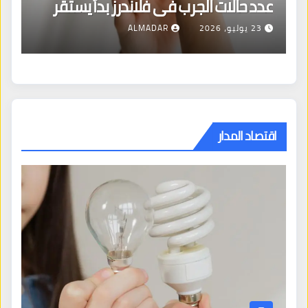
في فلاندرز بدأ يستقر
مع العقل
ALMADAR
27 يوليو، 2026
LMADAR
اقتصاد المدار