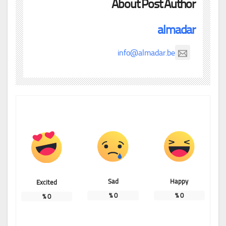
About Post Author
almadar
info@almadar.be
Sad
Happy
Excited
%
0
%
0
%
0