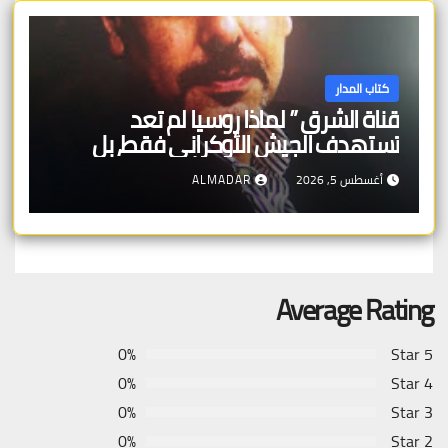
كتاب المدار
قناة الشرق ” لماذا روسيا لم تعد
تستهدف الجيش الأوكراني فقط، بل
تستهدف قدرة الدولة الأوكرانية على
أغسطس 5, 2026
ALMADAR
البقاء اقتصادياً
Average Rating
0%
5 Star
0%
4 Star
0%
3 Star
0%
2 Star