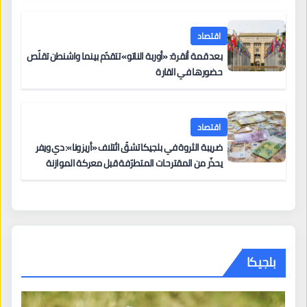
اقتصاد
بعد قمة أنقرة: «أوربة الناتو» تتقدّم بينما واشنطن تقلّص
حضورها في القارة
اقتصاد
ضريبة الثروة في بلجيكا تشقّ ائتلاف «أريزونا»: دي ويفر
يحذّر من المقترحات المتطرّفة قبل معركة الموازنة
بلجيكا