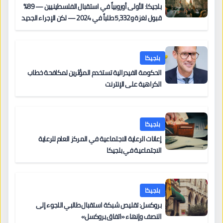
بلجيكا: الأولى أوروبياً في استقبال الفلسطينيين — 89%
قبول لغزة و5,332 طلباً في 2024 — لكن الإجراء الجديد
من 12 يونيو يُعقّد المسار لمن يحمل وضعاً في دولة EU
أخرى
بلجيكا
الحكومة الفيدرالية تستخدم المؤثرين لمكافحة خطاب
الكراهية على الإنترنت
بلجيكا
إعانات الرعاية الاجتماعية في المركز العام للرعاية
الاجتماعية في بلجيكا
بلجيكا
بروكسل: تقليص شبكة استقبال طالبي اللجوء إلى
النصف وإنهاء «اتفاق بروكسل»