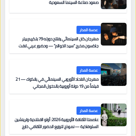
صعود صناعة السينما السعودية
عدسة المدار
مهرجان كان السينمائي يفتتح دورته 79 بتكريم بيتر
جاكسون مخرج “سيد الخواتم” — وحضور عربي لافت
على السجادة الحمراء يضم نادين نجيم وآسر ياسين وخالد
مزنر ضمن لجنة التحكيم
عدسة المدار
مهرجان الاتحاد الأوروبي السينمائي في بانكوك — 21
فيلماً من 19 دولة أوروبية بالدخول المجاني
عدسة المدار
عاصمتا الثقافة الأوروبية 2026: أولو الفنلندية وترينشين
السلوفاكية — نموذج لتوزيع الحضور الثقافي خارج
المراكز الكبرى