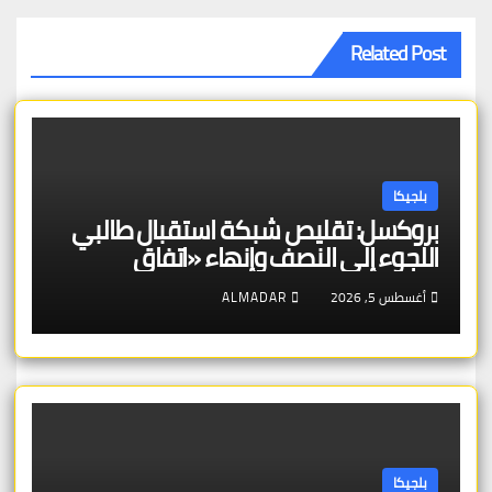
Related Post
بلجيكا
بروكسل: تقليص شبكة استقبال طالبي
اللجوء إلى النصف وإنهاء «اتفاق
بروكسل»
أغسطس 5, 2026
ALMADAR
بلجيكا