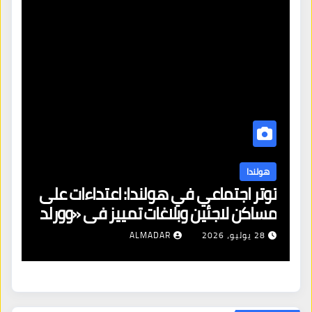
هولندا
توتر اجتماعي في هولندا: اعتداءات على
ه
مساكن لاجئين وبلاغات تمييز في «وورلد
ال
برايد»
28 يوليو، 2026
ALMADAR