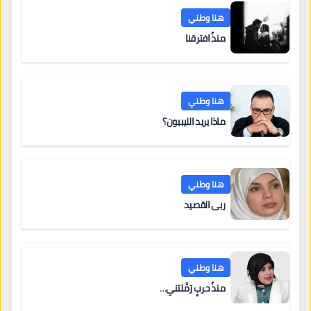
هنا وطني
منذُ افترقنا
هنا وطني
ماذا يريد الليبيون؟
هنا وطني
ربى القصيد
هنا وطني
منذُ حربٍ رَمَّلتني…