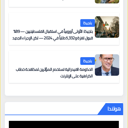
بلجيكا
بلجيكا: الأولى أوروبياً في استقبال الفلسطينيين — 89%
قبول لغزة و5,332 طلباً في 2024 — لكن الإجراء الجديد
من 12 يونيو يُعقّد المسار لمن يحمل وضعاً في دولة EU
أخرى
بلجيكا
الحكومة الفيدرالية تستخدم المؤثرين لمكافحة خطاب
الكراهية على الإنترنت
هولندا