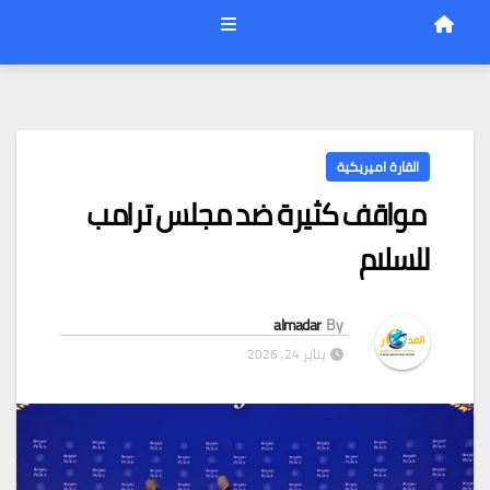
القارة اميريكية
مواقف كثيرة ضد مجلس ترامب
للسلام
almadar
By
يناير 24, 2026