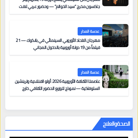
جاكسون مخرج “سيد الخواتم” — وحضور عربي لافت
على السجادة الحمراء يضم نادين نجيم وآسر ياسين وخالد
مزنر ضمن لجنة التحكيم
عدسة المدار
مهرجان الاتحاد الأوروبي السينمائي في بانكوك — 21
فيلماً من 19 دولة أوروبية بالدخول المجاني
عدسة المدار
عاصمتا الثقافة الأوروبية 2026: أولو الفنلندية وترينشين
السلوفاكية — نموذج لتوزيع الحضور الثقافي خارج
المراكز الكبرى
الصحةوالعلاج