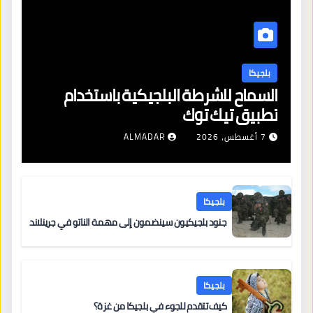
بلجيكا
السماح للشرطة البلجيكية باستخدام
تطبيق تيك توك
7 أغسطس، 2026
ALMADAR
بلجيكا
جنود بلجيكيون سينضمون إلى مهمة الناتو في جرينلاند
بلجيكا
كيف تتقدم للجوء في بلجيكا من غزة؟