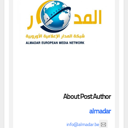
About Post Author
almadar
info@almadar.be