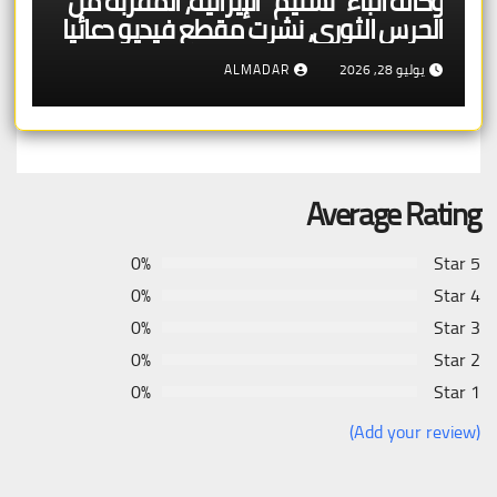
وكالة أنباء “تسنيم” الإيرانية، المقربة من
الحرس الثوري، نشرت مقطع فيديو دعائيا
يتضمن إرشادات حول كيفية استهداف
يوليو 28, 2026
ALMADAR
ميلانيا ترامب
Average Rating
0%
5 Star
0%
4 Star
0%
3 Star
0%
2 Star
0%
1 Star
(Add your review)