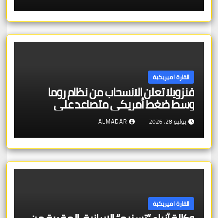
القارة اميريكية
فنزويلا تعلن الانسحاب من نظام روما
وسط ضغط أمريكي متصاعد على
المحكمة
يوليو 28, 2026
ALMADAR
القارة اميريكية