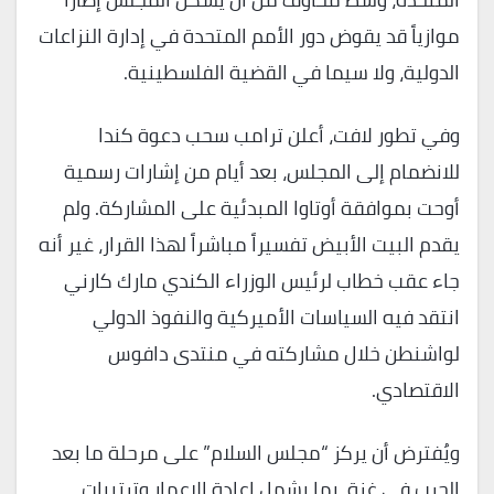
موازياً قد يقوض دور الأمم المتحدة في إدارة النزاعات
الدولية، ولا سيما في القضية الفلسطينية.
وفي تطور لافت، أعلن ترامب سحب دعوة كندا
للانضمام إلى المجلس، بعد أيام من إشارات رسمية
أوحت بموافقة أوتاوا المبدئية على المشاركة. ولم
يقدم البيت الأبيض تفسيراً مباشراً لهذا القرار، غير أنه
جاء عقب خطاب لرئيس الوزراء الكندي مارك كارني
انتقد فيه السياسات الأميركية والنفوذ الدولي
لواشنطن خلال مشاركته في منتدى دافوس
الاقتصادي.
ويُفترض أن يركز “مجلس السلام” على مرحلة ما بعد
الحرب في غزة، بما يشمل إعادة الإعمار وترتيبات