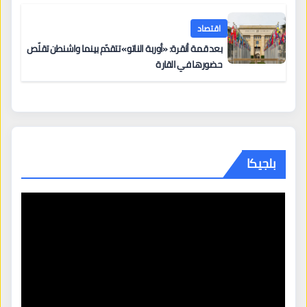
اقتصاد
بعد قمة أنقرة: «أوربة الناتو» تتقدّم بينما واشنطن تقلّص
حضورها في القارة
بلجيكا