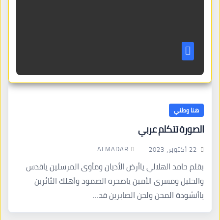
هنا وطني
الصورة تتكلم عربي
ALMADAR
22 أكتوبر، 2023
بقلم حامد الهلالي ياأرض الأديان ومأوى المرسلين ياقدس
والخليل ومسرى الأمين ياصخرة الصمود وأهلك الثائرين
ياأنشودة المحن ولحن الصابرين قد…