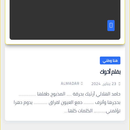
هنا وطني
بقلم أخوك
ALMADAR
23 يناير، 2024
حامد الهلالي أرثيك بحرقة ….. المذبوح طفلها ……………
بحجرها وأنزف ……… دمع العيون لفراق ………… يدوم دهرا
تؤلمني……….. الكلمات كلها…