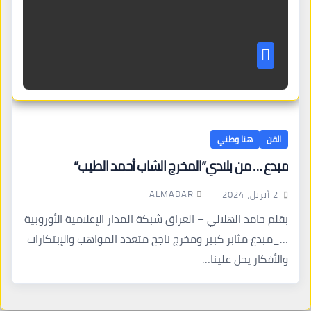
الفن
هنا وطني
مبدع … من بلادي”المخرج الشاب أحمد الطيب”
ALMADAR
2 أبريل، 2024
بقلم حامد الهلالي – العراق شبكة المدار الإعلامية الأوروبية
…_مبدع مثابر كبير ومخرج ناجح متعدد المواهب والإبتكارات
والأفكار يحل علينا…