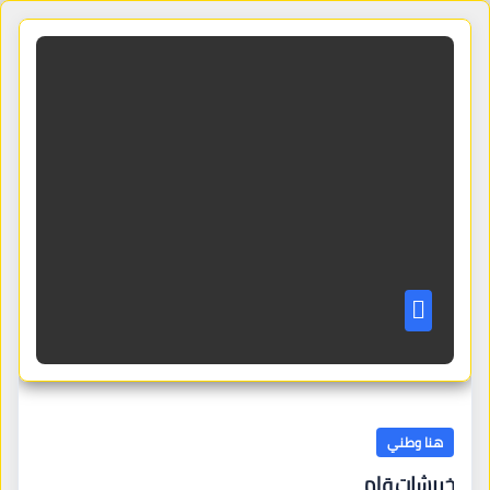
هنا وطني
خربشات قلم