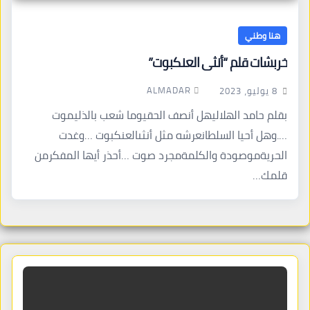
هنا وطني
خربشات قلم “أنثى العنكبوت”
ALMADAR
8 يوليو، 2023
بقلم حامد الهلاليهل أنصف الحقيوما شعب بالذليموت
….وهل أحيا السلطانعرشه مثل أنثىالعنكبوت …وغدت
الحريةموصودة والكلمةمجرد صوت …أحذر أيها المفكرمن
قلمك…