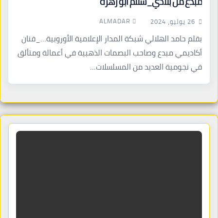
مبدع من بلادي_سلام أبو زهرة
ALMADAR
26 يوليو، 2024
بقلم حامد الهلالي شبكة المدار الإعلامية الأوروبية…_فنان
أكاديمي مبدع وصاحب البصمات الذهبية في أعمالة ومتألق
في نجومية العديد من المسلسلات…