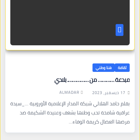
ثقافة
هنا وطني
مبدعة ………… من ……………. بلادي
ALMADAR
17 ديسمبر، 2023
بقلم حامد الهلالي شبكة المدار الإعلامية الأوروبية …_سيدة
عراقية شامخة تحب وطنها بشغف وعنيدة الشكيمة ضد
مرضها العضال كريمة الوفاء…