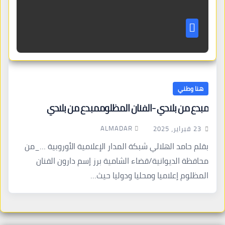
هنا وطني
مبدع من بلادي -الفنان المظلوممبدع من بلادي
ALMADAR
23 فبراير، 2025
بقلم حامد الهلالي شبكة المدار الإعلامية الأوروبية …_من
محافظة الديوانية/قضاء الشامية برز إسم دارون الفنان
المظلوم إعلاميا ومحليا ودوليا حيث…