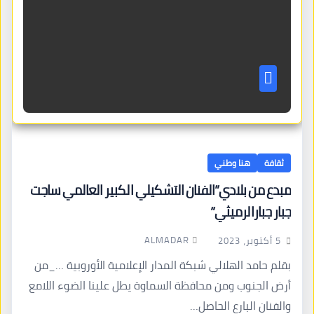
ثقافة
هنا وطني
مبدع من بلادي”الفنان التشكيلي الكبير العالمي ساجت
جبار جبارالرميثي”
ALMADAR
5 أكتوبر، 2023
بقلم حامد الهلالي شبكة المدار الإعلامية الأوروبية …_من
أرض الجنوب ومن محافظة السماوة يطل علينا الضوء اللامع
والفنان البارع الحاصل…