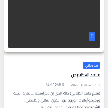
هنا وطني
محمد العظيم ص
ALMADAR
14 سبتمبر، 2023
(بقلم حامد الهلالي) ذاك الذي إن ذكرأسمة ….تبارك البيت
وزمزموأزهرت الورود .نور الكون البهي وبهتضيء
الشموعدموعها وتورد الخدود ..من سنا…