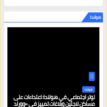
هولندا
هولندا
توتر اجتماعي في هولندا: اعتداءات على
ه
مساكن لاجئين وبلاغات تمييز في «وورلد
ال