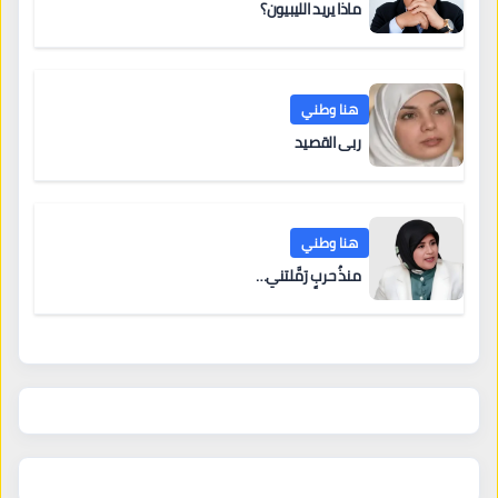
ماذا يريد الليبيون؟
هنا وطني
ربى القصيد
هنا وطني
منذُ حربٍ رَمَّلتني…