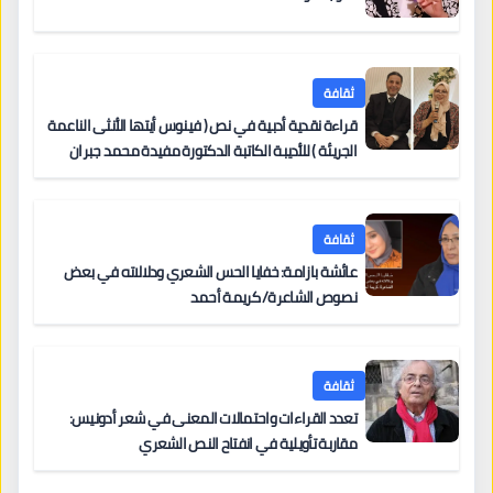
ثقافة
قراءة نقدية أدبية في نص ( فينوس أيتها الأنثى الناعمة
الجريئة ) للأديبة الكاتبة الدكتورة مفيدة محمد جبران
ثقافة
عائشة بازامة: خفايا الحس الشعري ودلالاته في بعض
نصوص الشاعرة/ كريمة أحمد
ثقافة
تعدد القراءات واحتمالات المعنى في شعر أدونيس:
مقاربة تأويلية في انفتاح النص الشعري