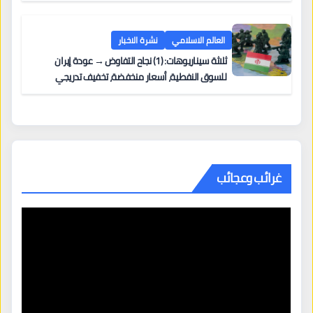
العالم الاسلامي
نشرة الاخبار
ثلاثة سيناريوهات: (1) نجاح التفاوض → عودة إيران
للسوق النفطية، أسعار منخفضة، تخفيف تدريجي
للعقوبات. (2) تمديد المفاوضات → غموض مستمر،
أسواق متقلبة. (3) انهيار الاتفاق
غرائب وعجائب