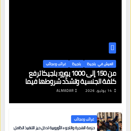
العيش في بلجيكا
بلجيكا
غرائب وعجائب
من 150 إلى 1000 يورو: بلجيكا ترفع
كلفة الجنسية وتشدّد شروطها فيما
تهبط معدلات قبول اللجوء إلى 28%
14 يوليو، 2026
ALMADAR
غرائب وعجائب
حزمة الهجرة واللجوء الأوروبية تدخل حيز التنفيذ الكامل: