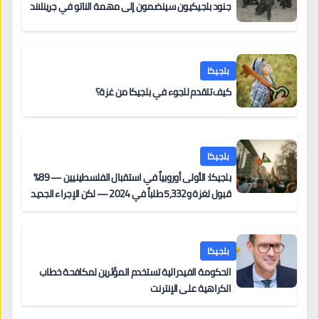
جنود بلجيكيون سينضمون إلى مهمة الناتو في جرينلاند
بلجيكا
كيف تتقدم للجوء في بلجيكا من غزة؟
بلجيكا
بلجيكا: الأولى أوروبياً في استقبال الفلسطينيين — 89%
قبول لغزة و5,332 طلباً في 2024 — لكن الإجراء الجديد
من 12 يونيو يُعقّد المسار لمن يحمل وضعاً في دولة EU
أخرى
بلجيكا
الحكومة الفيدرالية تستخدم المؤثرين لمكافحة خطاب
الكراهية على الإنترنت