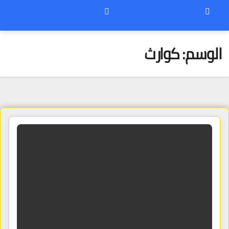
الوسم:
كوارث