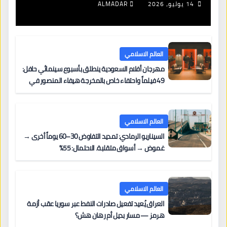
الجزائر وتجميد قرارات اللبنانيين
14 يوليو، 2026
ALMADAR
العالم الاسلامي
مهرجان أفلام السعودية ينطلق بأسبوع سينمائي حافل:
49 فيلماً واحتفاء خاص بالمخرجة هيفاء المنصور في
مركز الملك عبدالعزيز الثقافي العالمي “إثراء”
العالم الاسلامي
السيناريو الرمادي: تمديد التفاوض 30–60 يوماً أخرى →
غموض → أسواق متقلبة. الاحتمال: 55%
العالم الاسلامي
العراق يُعيد تفعيل صادرات النفط عبر سوريا عقب أزمة
هرمز — مسار بديل أم رهان هش؟