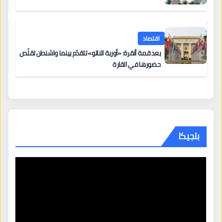
اقتصاد
بعد قمة أنقرة: «أوربة الناتو» تتقدّم بينما واشنطن تقلّص
حضورها في القارة
بلجيكا