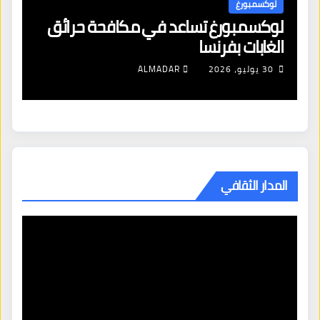
لوكسمبورغ
ل
لوكسمبورغ تساعد في مكافحة حرائق
اف
الغابات بفرنسا
ال
شن
30 يوليو، 2026
ALMADAR
ال
المدار الثقافي