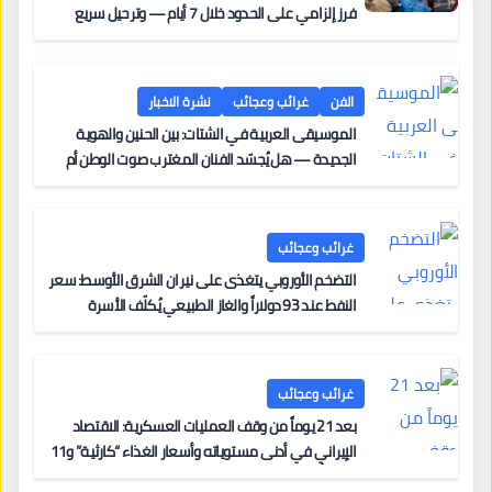
فرز إلزامي على الحدود خلال 7 أيام — وترحيل سريع
لجنسيات الدول “الآمنة” — ومحاولة أولى لتوزيع عادل
للطالبين بين الدول الأعضاء
الفن
غرائب وعجائب
نشرة الاخبار
الموسيقى العربية في الشتات: بين الحنين والهوية
الجديدة — هل يُجسّد الفنان المغترب صوت الوطن أم
صوت الغربة؟
غرائب وعجائب
التضخم الأوروبي يتغذى على نيران الشرق الأوسط: سعر
النفط عند 93 دولاراً والغاز الطبيعي يُكلّف الأسرة
الأوروبية ثلاثة أضعاف ما كانت تدفعه قبل ثلاث سنوات
غرائب وعجائب
بعد 21 يوماً من وقف العمليات العسكرية: الاقتصاد
الإيراني في أدنى مستوياته وأسعار الغذاء “كارثية” و11
امرأة أُعدمت هذا العام