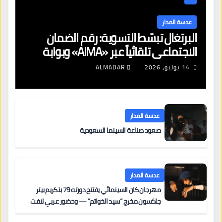
عدسة المدار
البرتغال تبسّط التسوية: رقم الضمان
الاجتماعي تلقائياً عبر «AIMA» وبوابة
جديدة لتجديد الإقامات
14 يوليو، 2026
ALMADAR
عدسة المدار
صعود صناعة السينما السعودية
عدسة المدار
مهرجان كان السينمائي يفتتح دورته 79 بتكريم بيتر
جاكسون مخرج “سيد الخواتم” — وحضور عربي لافت
على السجادة الحمراء يضم نادين نجيم وآسر ياسين وخالد