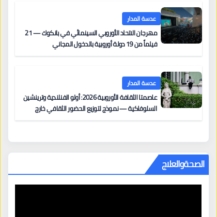
مزنر ضمن لجنة التحكيم
عدسة المدار
مهرجان الاتحاد الأوروبي السينمائي في بانكوك — 21
فيلماً من 19 دولة أوروبية بالدخول المجاني
عدسة المدار
عاصمتا الثقافة الأوروبية 2026: أولو الفنلندية وترينشين
السلوفاكية — نموذج لتوزيع الحضور الثقافي خارج
المراكز الكبرى
الصحةوالعلاج