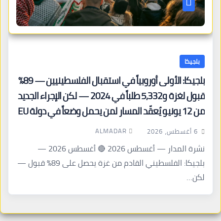
بلجيكا
بلجيكا: الأولى أوروبياً في استقبال الفلسطينيين — 89%
قبول لغزة و5,332 طلباً في 2024 — لكن الإجراء الجديد
من 12 يونيو يُعقّد المسار لمن يحمل وضعاً في دولة EU
أخرى
ALMADAR
6 أغسطس، 2026
نشرة المدار — أغسطس 2026 🔴 أغسطس 2026 —
بلجيكا: الفلسطيني القادم من غزة يحصل على 89% قبول —
لكن…