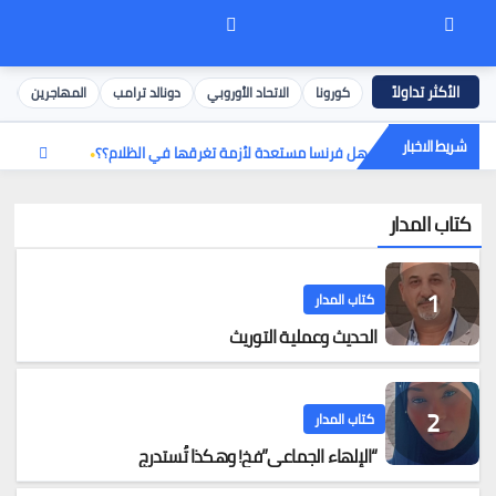
كورونا
الاتحاد الأوروبي
دونالد ترامب
المهاجرين
إ
شريط الاخبار
هل فرنسا مستعدة لأزمة تغرقها في الظلام؟؟
كتاب المدار
كتاب المدار
الحديث وعملية التوريث
كتاب المدار
“الإلهاء الجماعي”فخ! وهكذا تُستدرج