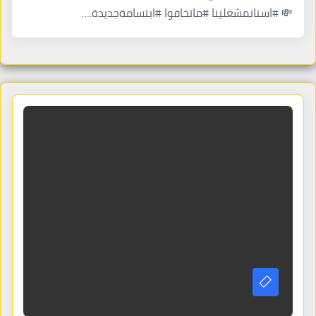
💸 #اسنانمشعلينا #ماتخافوا #ابتسامةجديدة.…