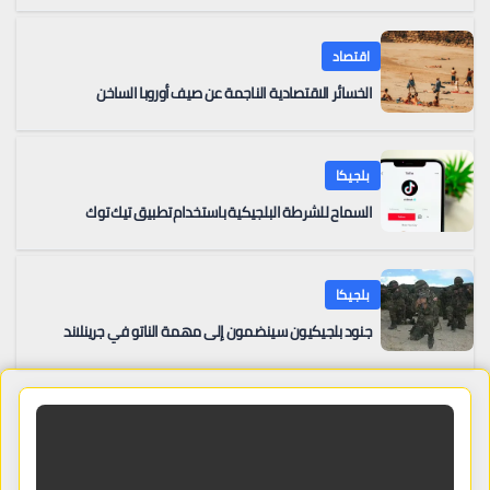
اقتصاد
الخسائر الاقتصادية الناجمة عن صيف أوروبا الساخن
بلجيكا
السماح للشرطة البلجيكية باستخدام تطبيق تيك توك
بلجيكا
جنود بلجيكيون سينضمون إلى مهمة الناتو في جرينلاند