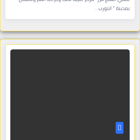
بمدبنة ” انتورب…