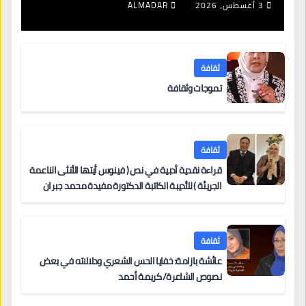
3 أغسطس، 2026
ALMADAR
ثقافة
تموجات وثقافة
ثقافة
قراءة نقدية أدبية في نص ( فينوس أيتها الأنثى الناعمة
الجريئة ) للأديبة الكاتبة الدكتورة مفيدة محمد جبران
ثقافة
عائشة بازامة: خفايا الحس الشعري ودلالاته في بعض
نصوص الشاعرة/ كريمة أحمد