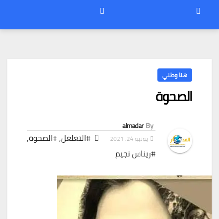
هنا وطني
الصحوة
almadar
By
#التغلغل
,
#الصحوة
,
يونيو 24, 2021
#ريناس نجيم