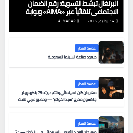
البرتغال تبسّط التسوية: رقم الضمان
الاجتماعي تلقائياً عبر «AIMA» وبوابة
جديدة لتجديد الإقامات
14 يوليو، 2026
ALMADAR
عدسة المدار
صعود صناعة السينما السعودية
عدسة المدار
مهرجان كان السينمائي يفتتح دورته 79 بتكريم بيتر
جاكسون مخرج “سيد الخواتم” — وحضور عربي لافت
على السجادة الحمراء يضم نادين نجيم وآسر ياسين وخالد
مزنر ضمن لجنة التحكيم
عدسة المدار
مهرجان الاتحاد الأوروبي السينمائي في بانكوك — 21