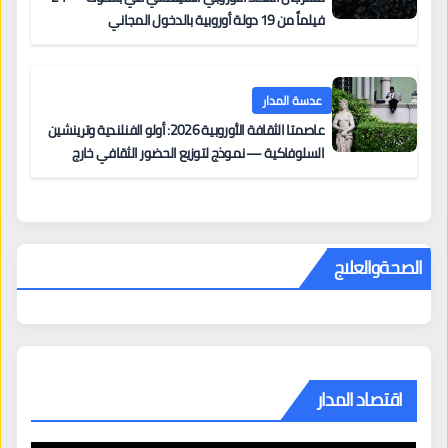
فيلماً من 19 دولة أوروبية بالدخول المجاني
عدسة المدار
عاصمتا الثقافة الأوروبية 2026: أولو الفنلندية وترينشين
السلوفاكية — نموذج لتوزيع الحضور الثقافي خارج
المراكز الكبرى
الصحةوالعلاج
اقتصاد المدار