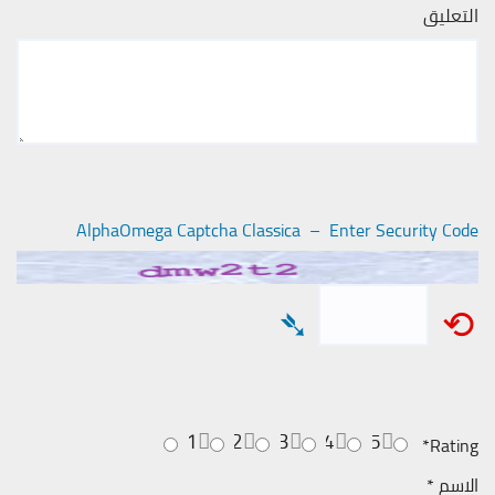
التعليق
AlphaOmega Captcha Classica – Enter Security Code
➴
⟲
1
2
3
4
5
*
Rating
الاسم
*