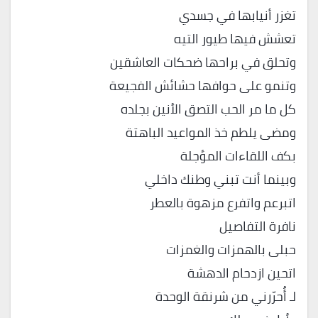
تغزر أنيابها في جسدي
تعشش فيها طيور التيه
وتحلق في براحها ضحكات العاشقين
وتنمو على حوافها حشائش الفجيعة
كل ما مر الحب التصق الأنين بجلده
ومضى يلطم خذ المواعيد الباهتة
بكف اللقاءات المؤجلة
وبينما أنت تبني وطنك داخلي
اتبرعم واتفرع مزهوة بالعطر
نافرة التفاصيل
حبلى بالهمزات والغمزات
اتحين ازدحام الدهشة
لـ أُحرّرني من شرنقة الوحدة