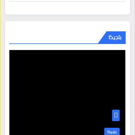
بلجيكا
بلجيكا