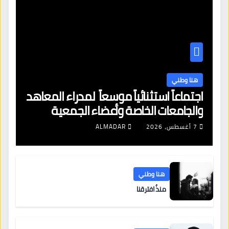
هنا وطني
اجتماعاً استثنائياً موسعاً لمدراء المعاهد
والجامعات الخاصة وأعضاء الجمعية
العمومية للنقابة العامة لمؤسسات
7 أغسطس، 2026
ALMADAR
التعليم والتدريب الخاص في ليبيا
هنا وطني
منذُ افترقنا