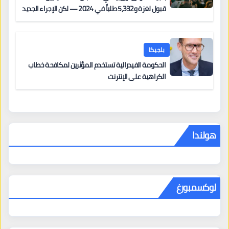
قبول لغزة و5,332 طلباً في 2024 — لكن الإجراء الجديد
من 12 يونيو يُعقّد المسار لمن يحمل وضعاً في دولة EU
أخرى
بلجيكا
الحكومة الفيدرالية تستخدم المؤثرين لمكافحة خطاب
الكراهية على الإنترنت
هولندا
لوكسمبورغ