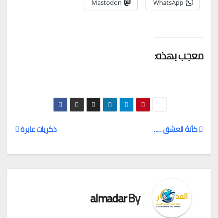
Mastodon
WhatsApp
معجب بهذه:
كأنهُ العشق …..
ذكريات عابرة
تصفّح
المقالات
almadar
By