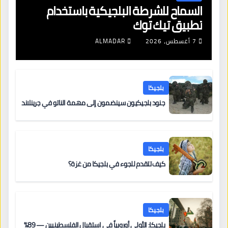
السماح للشرطة البلجيكية باستخدام
تطبيق تيك توك
7 أغسطس، 2026
ALMADAR
بلجيكا
جنود بلجيكيون سينضمون إلى مهمة الناتو في جرينلاند
بلجيكا
كيف تتقدم للجوء في بلجيكا من غزة؟
بلجيكا
بلجيكا: الأولى أوروبياً في استقبال الفلسطينيين — 89%