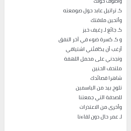
وأطوف حولك
كـ تراتيل عابد حول صومعته
وأتحين ملاقتك
كـ جائع لـ رغيف خبز
و كـ كسرة ضوء في آخر النفق
أرغب أن يكافئني اشتياقي
وتجدني على محمل اللهفة
ملتحف الحنين
شاهرا قصائدك
تلوح بيد من الياسمين
للصدفة التي جمعتنا
وأخرى من الاعتذرات
لـ عمر حال دون لقاءنا