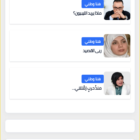
هنا وطني
ماذا يريد الليبيون؟
هنا وطني
ربى القصيد
هنا وطني
منذُ حربٍ رَمَّلتني…