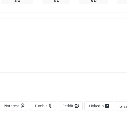
%
0
%
0
%
0
تروني
LinkedIn
Reddit
Tumblr
Pinterest