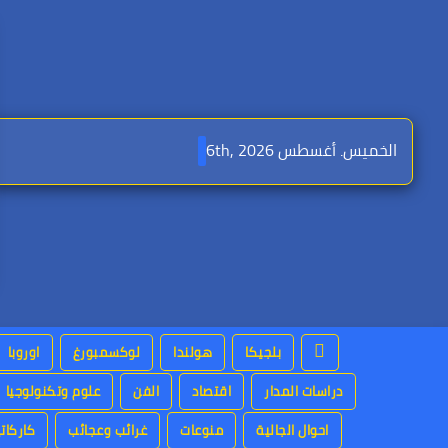
Ski
t
conten
الخميس. أغسطس 6th, 2026
بلجيكا
هولندا
لوكسمبورغ
اوروبا
دراسات المدار
اقتصاد
الفن
علوم وتكنولوجيا
احوال الجالية
منوعات
غرائب وعجائب
كاركاتي