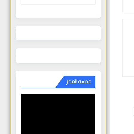
الغنودي
عدسة المدار