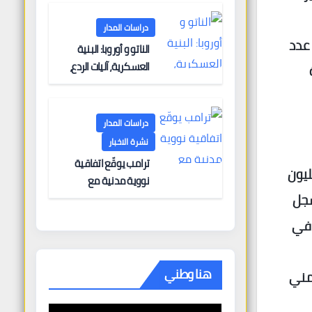
دراسات المدار
وانخفض عدد
الناتو و أوروبا: البنية
العسكرية، آليات الردع،
سة
والتحديات الأمنية
دراسات المدار
نشرة الاخبار
ترامب يوقّع اتفاقية
باء مالية متزايدة نتيجة بطء الإجراءات، إذ دفعت دائرة الهجرة نحو 79 مليون
نووية مدنية مع
سجل
المملكة العربية
السعودية في “انتصار
 في
دبلوماسي كبير” —
وباكستان تطلب 10
مليارات دولار مقابل
هنا وطني
لزمني
وساطتها في إيران