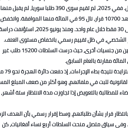
الوضع السياسي في سوريا وتعديل سياسة الدول. ففي 2025، لم تقيم سوى 390 طلبا سوريا، لم يقبل منها
سوى 28 في المائة، مقارنة بعام 2024 الذي شهد 10700 قرار، نال 95 في المائة منها الموافقة. 
السوريين الحاصلين على صفة لاجئ من 2900 إلى 30 فقط خلال عام واحد. ومنذ يونيو 2025، استؤنفت درا
طر الشخصي، في ظل تقييم رسمي بانخفاض مستوى العنف.
في المقابل، ارتفع عدد القرارات الخاصة بمتقدمين من جنسيات أخرى، حيث درست السلطات 15200 طلب غير
وعلى صعيد آخر، كشفت الأرقام عن أع
لقانونية للبت في ملفاتهم، وهو أكثر من ضعف المبلغ الم
ى القضاء للمطالبة بالتعويض إذا تجاوزت مدة الانتظار ستة أشهر،
 51000 شخص لا يزالون بانتظار قرار بشأن طلباتهم، وسط إقرار رسمي بأن الهدف ا
ي. وفي سياق متصل، منحت السلطات أربع نساء أفغانيات، كن