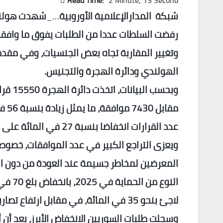
Read Time:
2 Minute, 13 Second
شبكة المدارالإعلامية الأوروبية
…_
رفضت السلطات عددا من الطلبات يفوق ما وافقت 
وتغيير المقاربة تجاه بعض الجنسيات، وفي مقد
الهولندي ودائرة الهجرة والتجنيس.
عدد القرارات انخفاضا بنسبة 27 في المائة على أساس سنوي، رغم مساعي الحكومة لتسريع وتيرة المعالجة.
ويعزى التراجع الكبير في عدد الموافقات، خصوص
النوع 
لاجئ بنحو 35 في المائة، في مقابل ارتفاع تصاريح الإقامة لأسباب إنسانية بنسبة 35 في المائة.