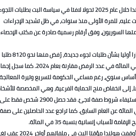
شهدت هولندا خلال عام 2025 تحولا لافتا في سياسة البت بطلبات اللجو
عليه، للمرة الأولى منذ سنوات، في ظل تشديد الإجراءات
متها السوريون، وفق أرقام رسمية صادرة عن مكتب الإحصاء
وبحسب البيانات، اتخذت دائرة الهجرة 15550 قرارا أوليا بشأن طلبات لجوء جديدة، رُفض منها نحو 8120 طلبا
مقابل 7430 موافقة، ما يمثل زيادة بنسبة 56 في المائة في عدد الرفض مقارنة بعام 2024.
ا، إلى انخفاض منح الحماية الفرعية، وهي المخصصة للأشخ
المعرضين لمخاطر جسيمة عند العودة من دون استيفاء شروط صفة لاجئ. فقد حصل 00
من الحماية في 2025، بانخفاض بلغ 70 في المائة عن العام السابق. كما تراجع عدد الحاصلين على صفة
وسجلت طلبات السوريين الانخفاض الأبرز، بعد أن أوقفت هولندا مؤقتا البت في ملفاتهم أواخ