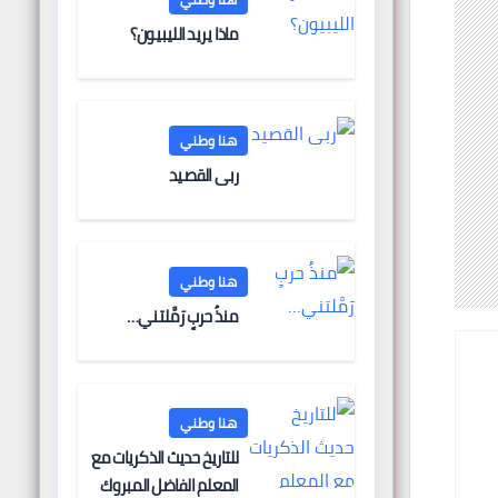
ماذا يريد الليبيون؟
هنا وطني
ربى القصيد
هنا وطني
منذُ حربٍ رَمَّلتني…
هنا وطني
للتاريخ حديث الذكريات مع
المعلم الفاضل المبروك