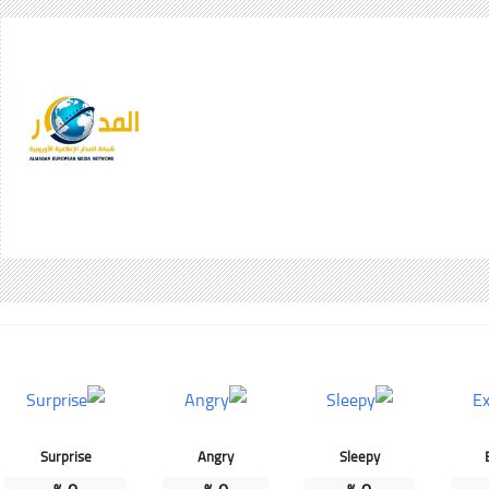
Surprise
Angry
Sleepy