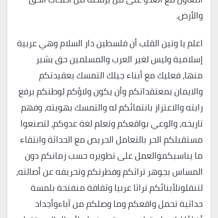
والأرض.
اعلم يا وتين القلب أن فلسطين دار السلام وهي عربية
إسلامية وليس لغير العرب والمسلمين حق بشبر
منها، فعليك مع أبناء جيلك التمسك بعقيدتكم
والايمان بمعتقداتكم وأن يكون ولاؤكم لوطنكم برفع
رايته والاعتزاز بانتمائكم له والتمسك بهويته، وفهم
تاريخه، والوعي بواقعكم وتعلم لغة عدوكم، لتصنعوا
مستقبلكم الحر بالتعامل الحريص مع الحداثة وانتقاء
ما يناسبكموالعمل على تطويره حسب زمانكم دون
المساس بجوهر تراثكم وفطرتكم وتحريفه عن أصالته،
لتنقلونلأبنائكم تراثا عربيا وثقافة منفتحة بلمسة
حداثية تحمل واقعكم وما وصلكم من آباءوأجداد