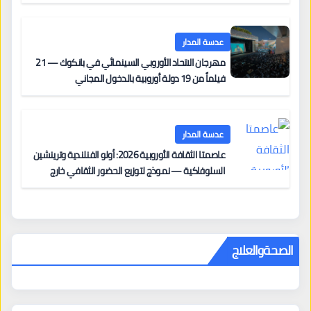
على السجادة الحمراء يضم نادين نجيم وآسر ياسين وخالد
مزنر ضمن لجنة التحكيم
عدسة المدار
مهرجان الاتحاد الأوروبي السينمائي في بانكوك — 21
فيلماً من 19 دولة أوروبية بالدخول المجاني
عدسة المدار
عاصمتا الثقافة الأوروبية 2026: أولو الفنلندية وترينشين
السلوفاكية — نموذج لتوزيع الحضور الثقافي خارج
المراكز الكبرى
الصحةوالعلاج