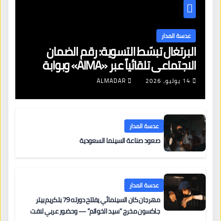
عدسة المدار
البرتغال تبسّط التسوية: رقم الضمان
الاجتماعي تلقائياً عبر «AIMA» وبوابة
جديدة لتجديد الإقامات
14 يوليو، 2026
ALMADAR
عدسة المدار
صعود صناعة السينما السعودية
عدسة المدار
مهرجان كان السينمائي يفتتح دورته 79 بتكريم بيتر
جاكسون مخرج “سيد الخواتم” — وحضور عربي لافت