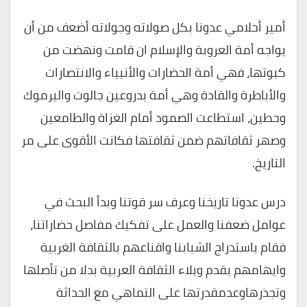
أمير أحلامي عدونا بكل صولاته وجولاته أضعف من أن
يواجه أمة العروبة والإسلام ان قامت ونهضت من
كبوتها، فهي أمة الحضارات والأنبياء والانتصارات
والأباطرة والقادة وهي أمة بدروعين جالوت واليرموك
وحطين، استطاعت الصمود أمام الغزاة والطامعين
وصهر ثقافاتهم ضمن ثقافتها فكانت الأقوى على مر
التاريخ.
درس عدونا تاريخنا وعرف سر قوتنا وبدأ البحث في
عوامل ضعفنا والعمل على تفكيك مفاصل حضاراتنا،
فقام باستدراج الشبابنا واقناعهم بالثقافة الغربية
وايهامهم بقدم وبلاء الثقافة العربية بدلا من تأصلها
وتجذرهاوعدمقدرتها على التماهي مع الحداثة