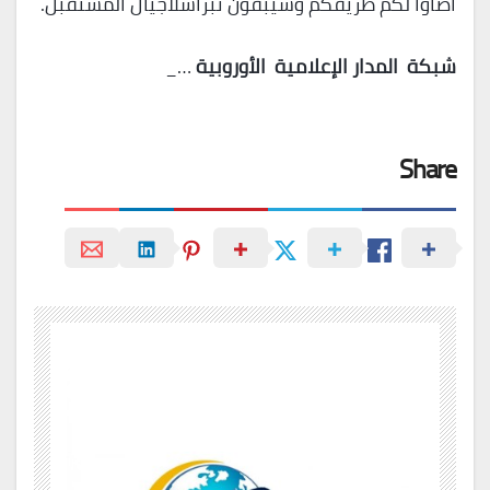
أضاؤا لكم طريقكم وسيبقون نبراسلأجيال المستقبل.
شبكة
المدار
الإعلامية
الأوروبية
…_
Share