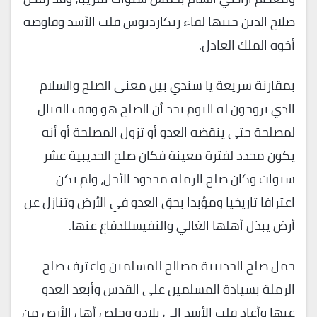
صلاح الدين حينها لقاء ريكارديوس قلب الأسد وفاوضه
أخوه الملك العادل.
بمقارنة سريعة يا سندي بين معنى الصلح والسلام
الذي يروجون له اليوم نجد أن الصلح هو وقف القتال
لمصلحة حتى ينقضه العدو أو تزول المصلحة أو أنه
يكون محدد لفترة معينة فكان صلح الحديبية عشر
سنوات وكان صلح الرملة محدود الأجل، ولم يكن
اعترافا تاريخيا ومؤبدا بحق العدو في الأرض وتنازل عن
أرض يبذل أهلها الغالي والنفيسللدفاع عنها.
حمل صلح الحديبية مصالح للمسلمين واعترف صلح
الرملة بسيادة المسلمين على القدس وأبعد العدو
عنها وأعاد قلب الأسد إلى بلاده وخلص أهل الأرض من