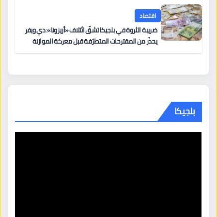
اقتصاد
ضريبة الثروة في بلجيكا تشقّ ائتلاف «أريزونا»: دي ويفر
يحذّر من المقترحات المتطرّفة قبل معركة الموازنة
بلجيكا