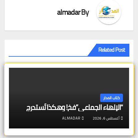
almadar
By
Related Post
كتاب المدار
“الإلهاء الجماعي”فخ! وهكذا تُستدرج
أغسطس 6, 2026
ALMADAR