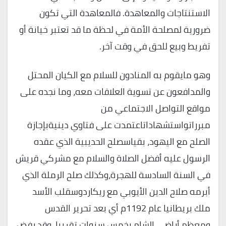
الاستنتاجات والمعاهدة. فالمعاهدة التي تكون
ضرورية لمصلحة الأمة في لحظة ما قد تعتبر خيانة أو
تفريط وبيع للحق في وقت آخر.
وهو مايقوم به المنادون للسلام مع الكيان المحتل
والمدافعون عن تسوية العلاقات معه، وما نجده على
مواقع التواصل الاجتماعي من
مبرراتواستشهاداتاعتمدت على فتاوي دينيةبإجازة
الصلح مع اليهود، بقياسصلح الحديبية الذي عقده
الرسول عليه أفضل الصلاة والسلام مع مشركي قريش
في السنة السادسة للهجرة،وكذلك صلح الرملة الذي
أبرمه صلاح الدين الأيوبي مع ريكاردوسقلب الأسد
ملك بريطانيا عام 1192م أي بعد تحرير القدس
ومعظم أراضي الشام بخمس سنوات تقريبا، وقد رفض