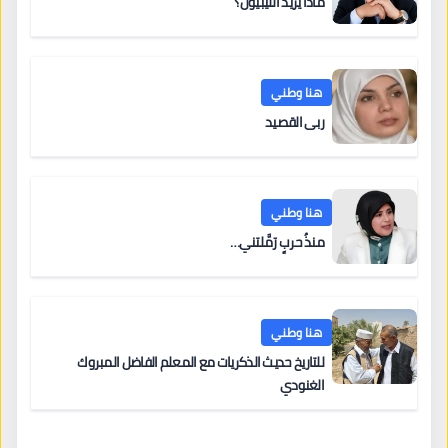
ماذا يريد الليبيون؟
هنا وطني
ربى القصيد
هنا وطني
منذُ حربٍ رَمَّلتني…
هنا وطني
للتاريخ حديث الذكريات مع المعلم الفاضل المبروك
الغنودي