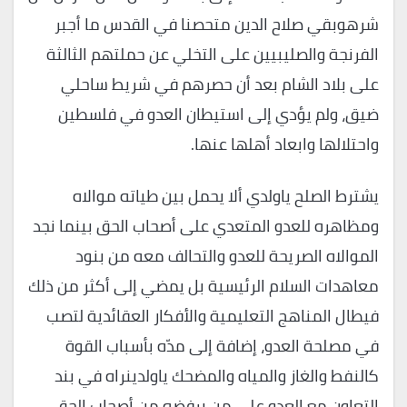
شرهوبقي صلاح الدين متحصنا في القدس ما أجبر
الفرنجة والصليبيين على التخلي عن حملتهم الثالثة
على بلاد الشام بعد أن حصرهم في شريط ساحلي
ضيق، ولم يؤدي إلى استيطان العدو في فلسطين
واحتلالها وابعاد أهلها عنها.
يشترط الصلح ياولدي ألا يحمل بين طياته موالاه
ومظاهره للعدو المتعدي على أصحاب الحق بينما نجد
الموالاه الصريحة للعدو والتحالف معه من بنود
معاهدات السلام الرئيسية بل يمضي إلى أكثر من ذلك
فيطال المناهج التعليمية والأفكار العقائدية لتصب
في مصلحة العدو، إضافة إلى مدّه بأسباب القوة
كالنفط والغاز والمياه والمضحك ياولدينراه في بند
التعاون مع العدو على من يرفضه من أصحاب
الحق