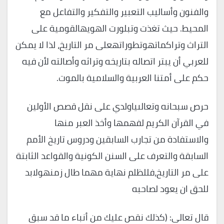
والفنون وأساليب التعبير والتفكير والتفاعل مع
المحيط. حيث تغذت وتبلورت الهويهالقومية على
التراث وتراكماتهوتطوراتهعلى مر التاريخ، لذا لا يمكن
للعربي أن يبتر اتصاله بتاريخه وتراثه وأصالته لأن فيه
حكم على أمتنا العربية والسلامية بالموت.
حرص سبحانه وتعالىياولدي على نقل قصص الأولين
في القرآن الكريم لفهمها وأخذ العبر منها
والاستفادة من تجارب السابقين ودروس تاريخ الأمم
السابقة والتعرف على السنن الكونية والقواعد الثابتة
على مر التاريخ،فللظلم نهاية مهما طال زمنهولابد
للحق ان يعود لصاحبه
قال تعالى: (كذلك نقص عليك من أنباء ما قد سبق