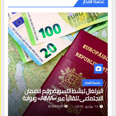
عدسة المدار
عدسة المدار
البرتغال تبسّط التسوية: رقم الضمان
الاجتماعي تلقائياً عبر «AIMA» وبوابة
جديدة لتجديد الإقامات
14 يوليو، 2026
ALMADAR