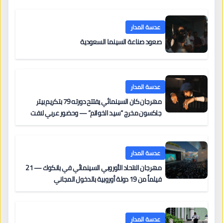
عدسة المدار
صعود صناعة السينما السعودية
عدسة المدار
مهرجان كان السينمائي يفتتح دورته 79 بتكريم بيتر
جاكسون مخرج “سيد الخواتم” — وحضور عربي لافت
على السجادة الحمراء يضم نادين نجيم وآسر ياسين وخالد
مزنر ضمن لجنة التحكيم
عدسة المدار
مهرجان الاتحاد الأوروبي السينمائي في بانكوك — 21
فيلماً من 19 دولة أوروبية بالدخول المجاني
عدسة المدار