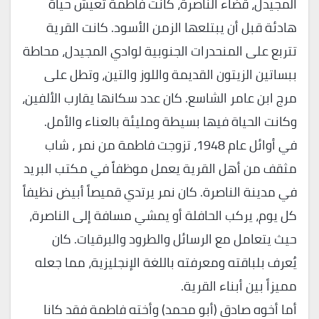
المجيدل، قضاء الناصرة، كانت فاطمة تعيش حياة
هادئة قبل أن يبتلعها الزمن الأسود. كانت القرية
تتربع على المنحدرات الجنوبية لوادي المجيدل، محاطة
ببساتين الزيتون القديمة واللوز والتين، وتطل على
مرج ابن عامر الشاسع. كان عدد سكانها يقارب الألفين،
وكانت الحياة فيها بسيطة ومليئة بالعناء والأمل.
في أوائل عام 1948، تزوجت فاطمة من نمر ، شاب
مثقف من أهل القرية يعمل موظفاً في مكتب البريد
في مدينة الناصرة. كان نمر يرتدي قميصاً أبيض نظيفاً
كل يوم، يركب الحافلة أو يمشي مسافة إلى الناصرة،
حيث يتعامل مع الرسائل والطرود والبرقيات. كان
يُعرف بلباقته ومعرفته باللغة الإنجليزية، مما جعله
مميزاً بين أبناء القرية.
أما أخوه صادق (أبو محمد) وأخته فاطمة فقد كانا