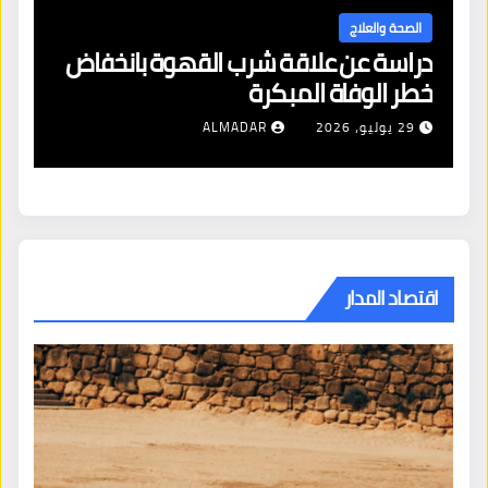
الصحة والعلاج
دراسة عن علاقة شرب القهوة بانخفاض
ا
خطر الوفاة المبكرة
إص
29 يوليو، 2026
ALMADAR
اقتصاد المدار