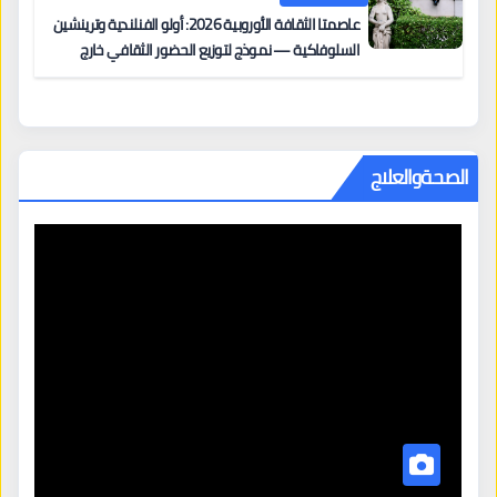
عاصمتا الثقافة الأوروبية 2026: أولو الفنلندية وترينشين
السلوفاكية — نموذج لتوزيع الحضور الثقافي خارج
المراكز الكبرى
الصحةوالعلاج