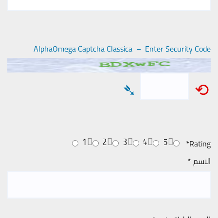
AlphaOmega Captcha Classica – Enter Security Code
➴
⟲
1
2
3
4
5
*
Rating
الاسم
*