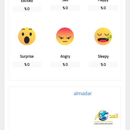
Excited
%
0
%
0
%
0
Surprise
Angry
Sleepy
%
0
%
0
%
0
almadar