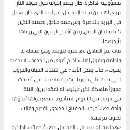
مسؤولية الذاكرة. كان يجمع إخوته حول موقد النار،
يروي لهم عن قرية المجيدل: عن أبيه الذي كان يعمل
في البريد بالناصرة، وعن عمه صادق وعمته اللذين
كانا يفلحان الحقل، وعن أشجار الزيتون التي زرعاها
بأيديهما.
مات نمر الصادق بعد فترة طويلة، وهو يمسك يد
فاطمة ويقول لها: «الحلم أقوى من الحدود… لا تدعيه
يموت». مات بعض الأبناء في تقلبات الحياة والحروب
التي مرت على سوريا. وكبرت فاطمة حتى أصبحت
عجوزاً منهكة، لكن عينيها لم تفقدا بريق التلة.
في خريف من الأعوام المتأخرة، اجتمع حولها أبناؤها
وأحفادها. أخرجت المفتاح الحديدي القديم وقالت
بصوت مرتجف:
«هذا مفتاح بيتنا في المجيدل. جهزتُ حقائب الذاكرة