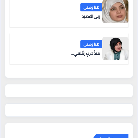
هنا وطني
ربى القصيد
هنا وطني
منذُ حربٍ رَمَّلتني…