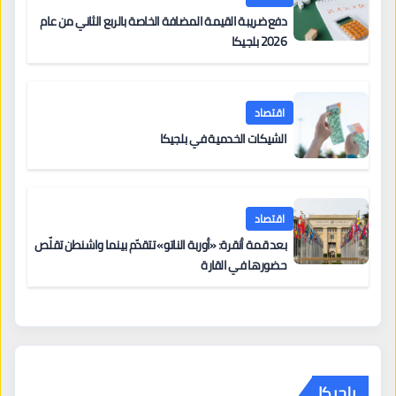
دفع ضريبة القيمة المضافة الخاصة بالربع الثاني من عام
2026 بلجيكا
اقتصاد
الشيكات الخدمية في بلجيكا
اقتصاد
بعد قمة أنقرة: «أوربة الناتو» تتقدّم بينما واشنطن تقلّص
حضورها في القارة
بلجيكا