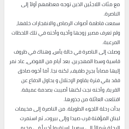
مع مئات اللاجئين الذين توجه معظمهم أولاً إلى
الناصرة.
سمعت فاطمة أصوات الرصاص والانفجارات خلفها،
ولم تعرف مصير زوجها وأخيه وأخته في تلك اللحظات
المرعبة.
وصلت إلى الناصرة في حالة يأس، وهناك في ظروف
قاسية وسط المهجرين. بعد أيام من الفوضى، عاد نمر
إليها مصاباً بجرح طفيف، لكنه نجا. أما أخوه صادق
فقد بقي فترة يقاوم الإحتلال و يحاول الدفاع عن
القرية، وأخته نجت لكنها أصيبت بصدمة عميقة.
اقتلعت العائلة من جذورها.
بدأت رحلة اللجوء الطويلة. من الناصرة إلى مخيمات
لبنان المؤقتة قرب صيدا وإلى بيروت، ثم استمرت
الرحلة شمالاً إلى سوريا. استقروا أخيراً في مخيم