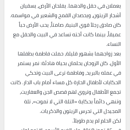
يعملان في حقل والدهما. يفلحان الأرض، يسقيان
أشجار الزيتون، ويحصدان القمح والشعير في مواسمه.
كان صادق رجلاً قوي البنية، صامتاً، يحب الأرض حباً
عميقاً، بينما كانت أخته تساعد في البيت والحقل مع
النساء.
بعد زواجهما بشهور قليلة، حملت فاطمة بطفلها
الأول. كان الزوجان يحلمان بحياة هادئة: نمر يستمر
في عمله بالبريد، وفاطمة ترعى البيت وتحكي
الحكايات لأطفال الحارة كل مساء أمام باب الدار. كانت
تجمع الأطفال وتروي لهم قصص الجن والعفاريت،
وتنهي دائماً بحكاية «التلة التي لا تموت»، تلة
المجيدل التي تحرس الزيتون والذكريات.
لكن الحلم لم يدم طويلاً.