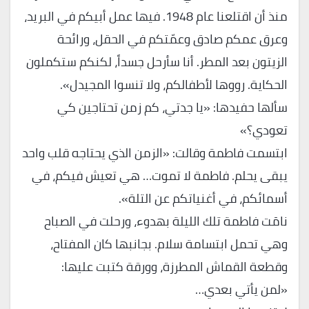
منذ أن اقتلعنا عام 1948. فيها عمل أبيكم في البريد،
وعرق عمكم صادق وعمّتكم في الحقل، ورائحة
الزيتون بعد المطر. أنا سأرحل جسداً، لكنكم ستكملون
الحكاية. رووها لأطفالكم، ولا تنسوا المجيدل».
سألها حفيدها: «يا جدتي، كم زمن تحتاجين كي
تعودي؟»
ابتسمت فاطمة وقالت: «الزمن الذي يحتاجه قلب واحد
يبقى يحلم. فاطمة لا تموت… هي تعيش فيكم، في
أسمائكم، في أغنياتكم عن التلة».
نامَت فاطمة تلك الليلة بهدوء، ورحلت في الصباح
وهي تحمل ابتسامة سلام. بجانبها كان المفتاح،
وقطعة القماش المطرزة، وورقة كتبت عليها:
«لمن يأتي بعدي…