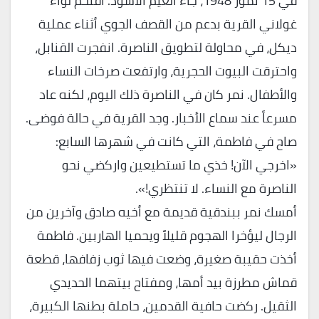
في 15 تموز 1948، جاء الغيم الأسود. اقتحم لواء
غولاني القرية بدعم من القصف الجوي أثناء عملية
ديكل، في محاولة لتطويق الناصرة. انفجرت القنابل،
واحترقت البيوت الحجرية، وارتفعت صرخات النساء
والأطفال. نمر كان في الناصرة ذلك اليوم، لكنه عاد
مسرعاً عند سماع الأخبار. وجد القرية في حالة فوضى.
صاح في فاطمة، التي كانت في شهرها السابع:
«اخرجي الآن! خذي ما تستطيعين واركضي نحو
الناصرة مع النساء. لا تنتظري!».
أمسك نمر ببندقية قديمة مع أخيه صادق وآخرين من
الرجال ليؤخرا الهجوم قليلاً ويحميا الهاربين. فاطمة
أخذت حقيبة صغيرة، وضعت فيها ثوب زفافها، قطعة
قماش مطرزة بيد أمها، ومفتاح بيتهما الحديدي
الثقيل. ركضت حافية القدمين، حاملة بطنها الكبيرة،