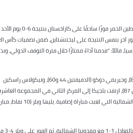
…_حقق الشياطين الحمر فوزًا ساحقًا على كازاخستان ب
فوز آخر بنفس النتيجة على ليختنشتاين، ضمن تصفيات كأس الع
ا، قائلاً: “قدمنا ​​أداءً ممتازًا خلال فترة التوقف الدولي، وبذل
بفضل أهداف كيفن دي بروين (الدقيقتين 42 و84)، وجيريمي دوكو (الدقيقتين 44 و60)، ونيكولاس راسكين
(الدقيقتين 51 و57)، وتوماس مونييه (الدقيقتين 87)، ارتقت بلجيكا إلى المركز الثاني في المجموعة العاشر
برصيد 10 نقاط، بفارق نقطة واحدة عن مقدونيا الشمالية التي لعبت مباراة إضافية. يليها ويلز
بدأ لاعبو رودي غارسيا مشوارهم في التصفيات بالتعادل