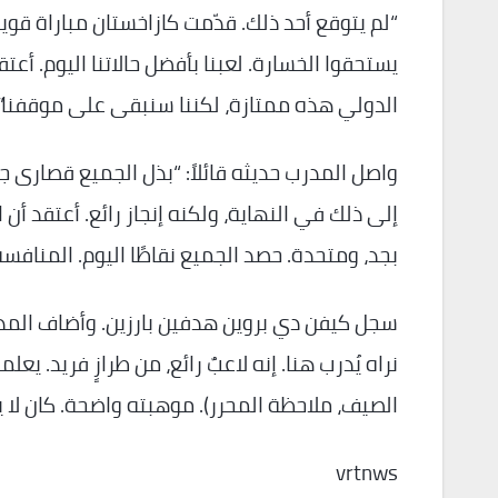
يستحقوا الخسارة. لعبنا بأفضل حالاتنا اليوم. أعتقد 
الدولي هذه ممتازة، لكننا سنبقى على موقفنا”.
واصل المدرب حديثه قائلاً: “بذل الجميع قصارى جه
إلى ذلك في النهاية، ولكنه إنجاز رائع. أعتقد أن 
بجد، ومتحدة. حصد الجميع نقاطًا اليوم. المنافس
نراه يُدرب هنا. إنه لاعبٌ رائع، من طرازٍ فريد. ي
الصيف، ملاحظة المحرر). موهبته واضحة. كان لا يز
vrtnws