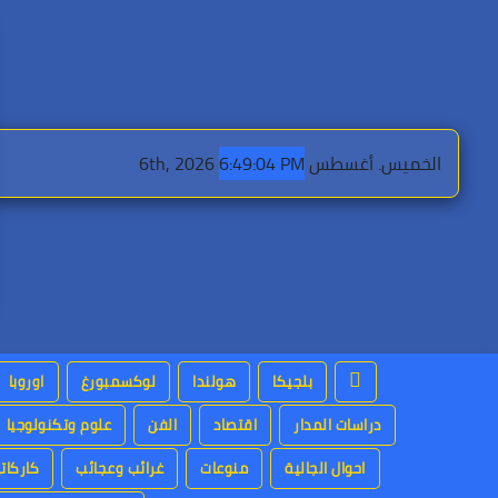
Ski
t
conten
الخميس. أغسطس 6th, 2026
6:49:05 PM
بلجيكا
هولندا
لوكسمبورغ
اوروبا
دراسات المدار
اقتصاد
الفن
علوم وتكنولوجيا
احوال الجالية
منوعات
غرائب وعجائب
كاركاتي