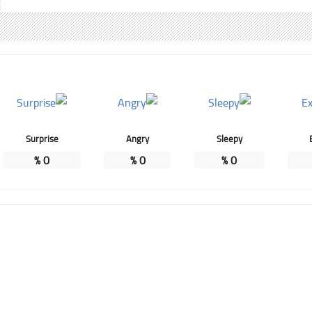
Surprise
Angry
Sleepy
%
0
%
0
%
0