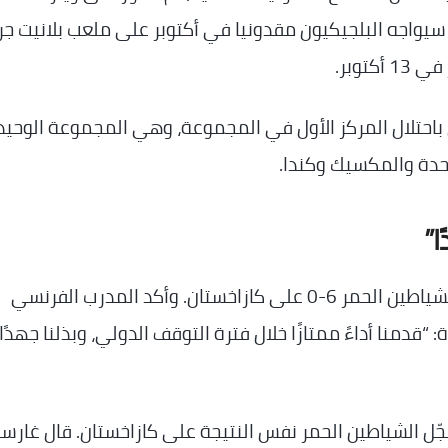
 سيواجه البلجيكيون مقدونيا في أكتوبر على ملعب بلانيت ج
ن باحتلال المركز الأول في المجموعة، وهي المجموعة الوحيد
تحدة والمكسيك وكندا.
ا”
كان رودي غارسيا مبتسمًا مساء الأحد بعد فوز الشياطين الحمر 6-0 على كازاخستان. وأكد المدرب الفرنسي
دمنا ​​أداءً ممتازًا خلال فترة التوقف الدولي، وبذلنا جهدًا 
0-6 في ليختنشتاين، سجّل الشياطين الحمر نفس النتيجة على كازاخستان. قال غارسي