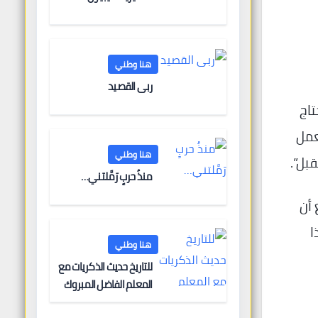
هنا وطني
ربى القصيد
تاج
تعمل
هنا وطني
بل”.
منذُ حربٍ رَمَّلتني…
ن الرائع أن
ا
هنا وطني
للتاريخ حديث الذكريات مع
المعلم الفاضل المبروك
الغنودي