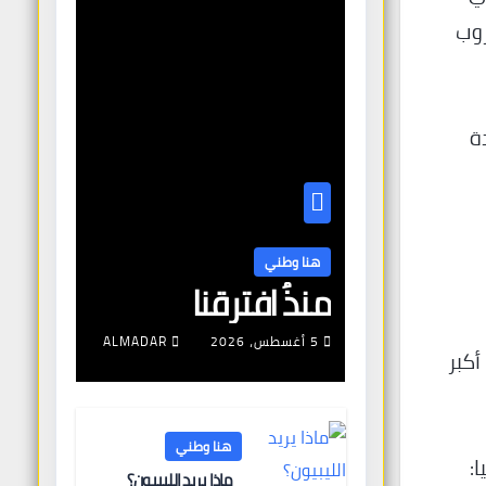
روب
ة
هنا وطني
منذُ افترقنا
5 أغسطس، 2026
ALMADAR
أكبر
هنا وطني
ا:
ماذا يريد الليبيون؟