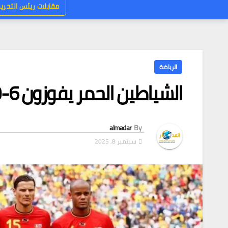
مقابلات ريئس التحرير
الرياضة
الشياطين الحمر يفوزون 6-0 على كازاخستان
almadar
By
سبتمبر 8, 2025