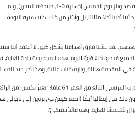
“لم يتوقع أحد ذلك. قدّمت كازاخستان مباراة قوية ضد ويلز يوم الخميس (خسارة 0-1، ملاحظة المحرر)، ولم
أننا أدينا أداءً مثاليًا، بل وأكثر من ذلك. كانت فترة التوقف
دهم. لقد حسّنا فارق أهدافنا بشكل كبير. لا أعتقد أننا سنح
الجميع قدموا أداءً قويًا اليوم. هذه المجموعة جادة للغاية، 
ة في المقدمة هائلة، والإمكانات عالية، وهذا أمر جيد للمستق
سجل كيفن دي بروين هدفين بارزين. وأضاف المدرب الفرنسي البالغ من العمر 61 عامًا: “نعتزّ بكيفن. م
علمون ذلك في إيطاليا أيضًا (انضم كيفن دي بروين إلى نابولي هذ
ال مُتحمسًا للغاية، وهو قائدٌ حقيقي”.