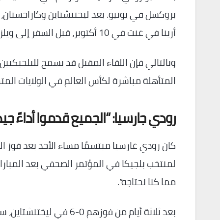
بروكسل في يونيو. بعد ليختنشتاين وكازاخستان،
أرينا في غنت في 10 أكتوبر، قبل السفر إلى ويلز في 13 أكتوبر.
وبالتالي فإن اللقاء المقبل قد يسمح للبلجيكيي
المتأهلة مباشرة لكأس العالم في الولايات الم
رودي جارسيا: “الجميع قدموا أداءً جيدً
لمنتخب بلجيكا في المؤتمر الصحفي بعد المباراة: “ق
مما كنا نحتاجه”.
بعد ثلاثة أيام من فوزهم 