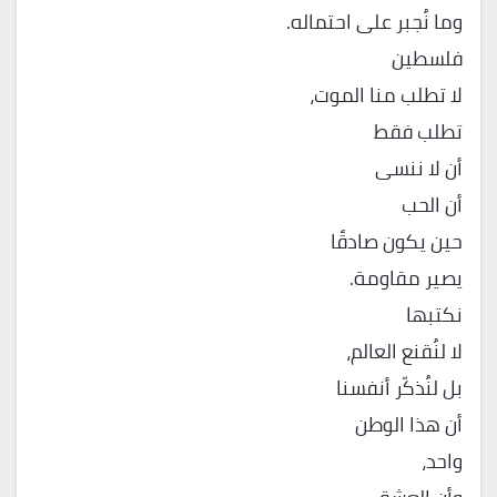
وما نُجبر على احتماله.
فلسطين
لا تطلب منا الموت،
تطلب فقط
أن لا ننسى
أن الحب
حين يكون صادقًا
يصير مقاومة.
نكتبها
لا لنُقنع العالم،
بل لنُذكّر أنفسنا
أن هذا الوطن
واحد،