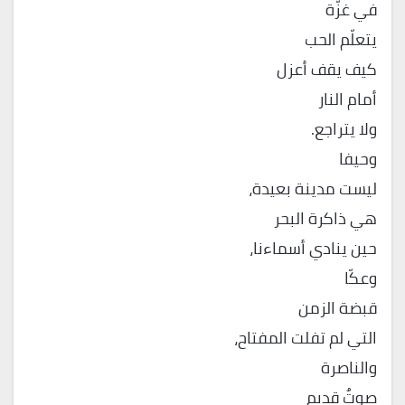
في غزّة
يتعلّم الحب
كيف يقف أعزل
أمام النار
ولا يتراجع.
وحيفا
ليست مدينة بعيدة،
هي ذاكرة البحر
حين ينادي أسماءنا،
وعكّا
قبضة الزمن
التي لم تفلت المفتاح،
والناصرة
صوتٌ قديم