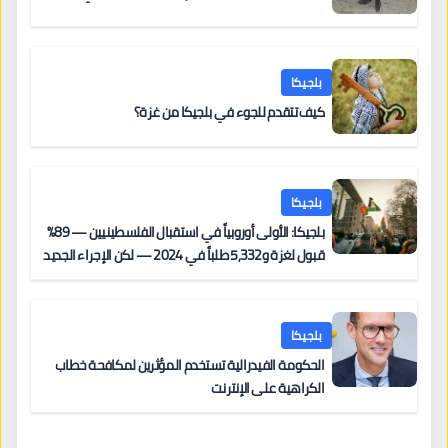
بلجيكا
كيف تتقدم للجوء في بلجيكا من غزة؟
بلجيكا
بلجيكا: الأولى أوروبياً في استقبال الفلسطينيين — 89%
قبول لغزة و5,332 طلباً في 2024 — لكن الإجراء الجديد
من 12 يونيو يُعقّد المسار لمن يحمل وضعاً في دولة EU
أخرى
بلجيكا
الحكومة الفيدرالية تستخدم المؤثرين لمكافحة خطاب
الكراهية على الإنترنت