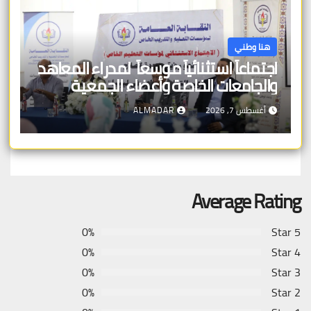
هنا وطني
اجتماعاً استثنائياً موسعاً لمدراء المعاهد
والجامعات الخاصة وأعضاء الجمعية
العمومية للنقابة العامة لمؤسسات
أغسطس 7, 2026
ALMADAR
التعليم والتدريب الخاص في ليبيا
Average Rating
0%
5 Star
0%
4 Star
0%
3 Star
0%
2 Star