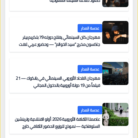
صعود صناعة السينما السعودية
عدسة المدار
مهرجان كان السينمائي يفتتح دورته 79 بتكريم بيتر
جاكسون مخرج “سيد الخواتم” — وحضور عربي لافت
على السجادة الحمراء يضم نادين نجيم وآسر ياسين وخالد
مزنر ضمن لجنة التحكيم
عدسة المدار
مهرجان الاتحاد الأوروبي السينمائي في بانكوك — 21
فيلماً من 19 دولة أوروبية بالدخول المجاني
عدسة المدار
عاصمتا الثقافة الأوروبية 2026: أولو الفنلندية وترينشين
السلوفاكية — نموذج لتوزيع الحضور الثقافي خارج
المراكز الكبرى