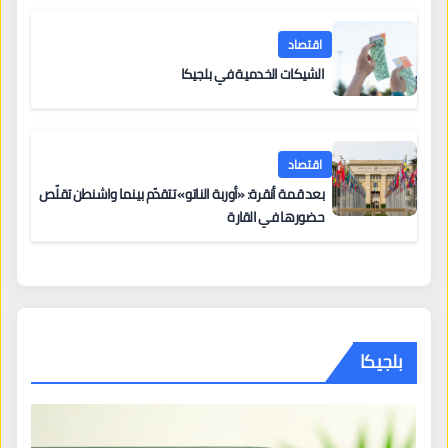
اقتصاد
الشيكات الخدمية في بلجيكا
اقتصاد
بعد قمة أنقرة: «أوربة الناتو» تتقدّم بينما واشنطن تقلّص
حضورها في القارة
بلجيكا