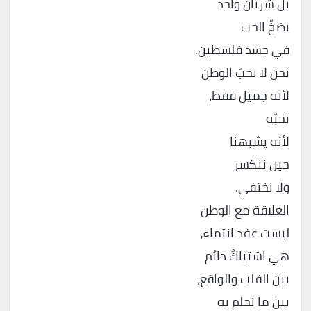
بل شريان واحد
يضخّ الحب
في جسد فلسطين.
نحن لا نحبّ الوطن
لأنه جميل فقط،
نحبّه
لأنه يشبهنا
حين ننكسر
ولا نختفي.
العلاقة مع الوطن
ليست عقد انتماء،
هي اشتباكٌ دائم
بين القلب والواقع،
بين ما نحلم به