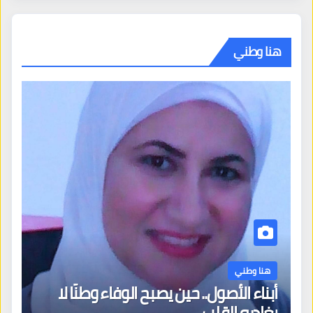
هنا وطني
هنا وطني
أبناء الأصول.. حين يصبح الوفاء وطنًا لا
يغادره القلب