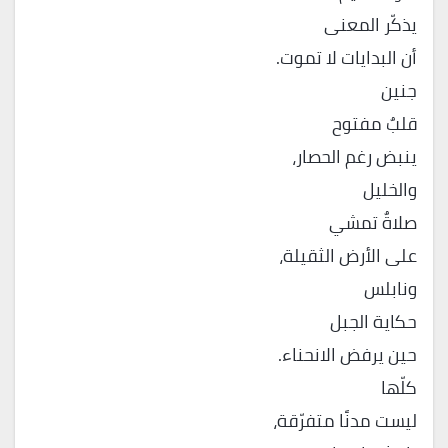
يذكّر المعنى
أن البدايات لا تموت.
جنين
قلبٌ مفتوح
ينبض رغم الحصار،
والخليل
صلاةٌ تمشي
على الأرض الثقيلة،
ونابلس
حكاية الجبل
حين يرفض الانحناء.
كلّها
ليست مدنًا متفرّقة،