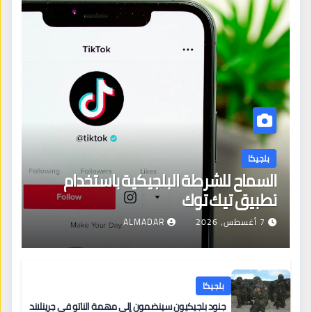
بلجيكا
السماح للشرطة البلجيكية باستخدام
تطبيق تيك توك
7 أغسطس، 2026
ALMADAR
بلجيكا
جنود بلجيكيون سينضمون إلى مهمة الناتو في جرينلاند