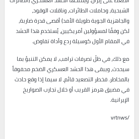
الضغط على إيران. ويمنحها الحشد العسكري (الطائرات
الشبحية، وحاملات الطائرات، وناقلات الوقود،
والجاهزية الجوية طويلة الأمد) أقصى قدرة ضاربة،
لكن وفقًا لمسؤولين أمريكيين، يُستخدم هذا الحشد
في المقام الأول كوسيلة ردع وأداة تفاوض.
مع ذلك، في ظلّ تصرفات ترامب، لا يمكن التنبؤ بما
سيحدث، ويبقى هذا الحشد العسكري الضخم محفوفاً
بالمخاطر. فخطر التصعيد قائم، لا سيما إذا وقع حادث
في مضيق هرمز القريب أو خلال تجارب الصواريخ
الإيرانية.
/vrtnws