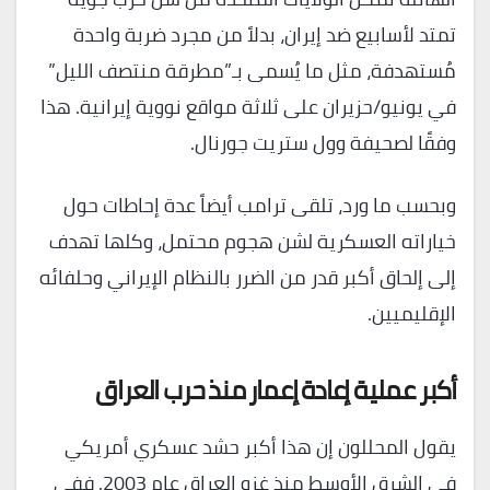
تمتد لأسابيع ضد إيران، بدلاً من مجرد ضربة واحدة
مُستهدفة، مثل ما يُسمى بـ”مطرقة منتصف الليل”
في يونيو/حزيران على ثلاثة مواقع نووية إيرانية. هذا
وفقًا لصحيفة وول ستريت جورنال.
وبحسب ما ورد، تلقى ترامب أيضاً عدة إحاطات حول
خياراته العسكرية لشن هجوم محتمل، وكلها تهدف
إلى إلحاق أكبر قدر من الضرر بالنظام الإيراني وحلفائه
الإقليميين.
أكبر عملية إعادة إعمار منذ حرب العراق
يقول المحللون إن هذا أكبر حشد عسكري أمريكي
في الشرق الأوسط منذ غزو العراق عام 2003. ففي