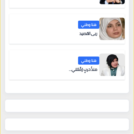
هنا وطني
ربى القصيد
هنا وطني
منذُ حربٍ رَمَّلتني…