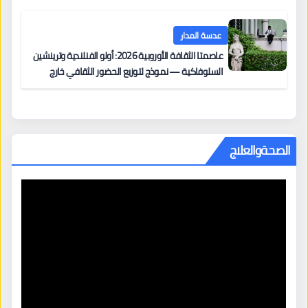
عدسة المدار
عاصمتا الثقافة الأوروبية 2026: أولو الفنلندية وترينشين
السلوفاكية — نموذج لتوزيع الحضور الثقافي خارج
المراكز الكبرى
الصحةوالعلاج