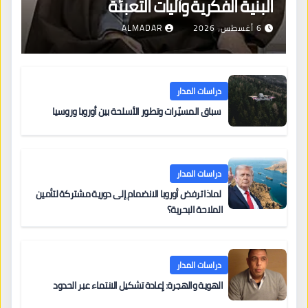
البنية الفكرية وآليات التعبئة
6 أغسطس، 2026
ALMADAR
دراسات المدار
سباق المسيّرات وتطور الأسلحة بين أوروبا وروسيا
دراسات المدار
لماذا ترفض أوروبا الانضمام إلى دورية مشتركة لتأمين
الملاحة البحرية؟
دراسات المدار
الهوية والهجرة: إعادة تشكيل الانتماء عبر الحدود