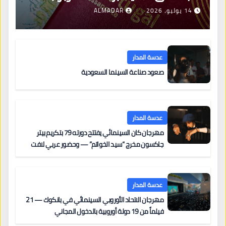
جديدة لتجديد الإقامات
14 يوليو، 2026
ALMADAR
عدسة المدار
صعود صناعة السينما السعودية
عدسة المدار
مهرجان كان السينمائي يفتتح دورته 79 بتكريم بيتر
جاكسون مخرج “سيد الخواتم” — وحضور عربي لافت
على السجادة الحمراء يضم نادين نجيم وآسر ياسين وخالد
مزنر ضمن لجنة التحكيم
عدسة المدار
مهرجان الاتحاد الأوروبي السينمائي في بانكوك — 21
فيلماً من 19 دولة أوروبية بالدخول المجاني