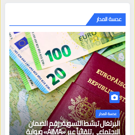
عدسة المدار
عدسة المدار
البرتغال تبسّط التسوية: رقم الضمان
الاجتماعي تلقائياً عبر «AIMA» وبوابة