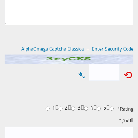
AlphaOmega Captcha Classica – Enter Security Code
➴
⟲
1
2
3
4
5
*
Rating
الاسم
*