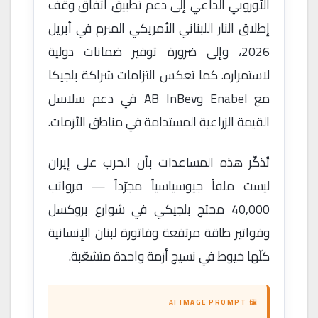
الأوروبي الداعي إلى دعم تطبيق اتفاق وقف
إطلاق النار اللبناني الأمريكي المبرم في أبريل
2026، وإلى ضرورة توفير ضمانات دولية
لاستمراره. كما تعكس التزامات شراكة بلجيكا
مع Enabel وAB InBev في دعم سلاسل
القيمة الزراعية المستدامة في مناطق الأزمات.
تُذكّر هذه المساعدات بأن الحرب على إيران
ليست ملفاً جيوسياسياً مجرّداً — فرواتب
40,000 محتج بلجيكي في شوارع بروكسل
وفواتير طاقة مرتفعة وفاتورة لبنان الإنسانية
كلّها خيوط في نسيج أزمة واحدة متشعّبة.
🖼 AI IMAGE PROMPT