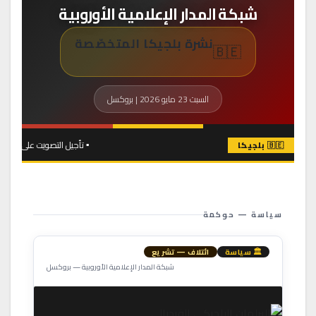
شبكة المدار الإعلامية الأوروبية
نشرة بلجيكا المتخصّصة
🇧🇪
السبت 23 مايو 2026 | بروكسل
▪ تأجيل التصويت على “سنتنإندكس” مجدداً — أزمة داخل ائتلاف أريزونا ▪ عجز 2026 يبلغ 5.2% من الناتج المحلي — المفوضية تُنذر بروكسل ▪ 
🇧🇪 بلجيكا
سياسة — حوكمة
🏛 سياسة
ائتلاف — تشريع
شبكة المدار الإعلامية الأوروبية — بروكسل