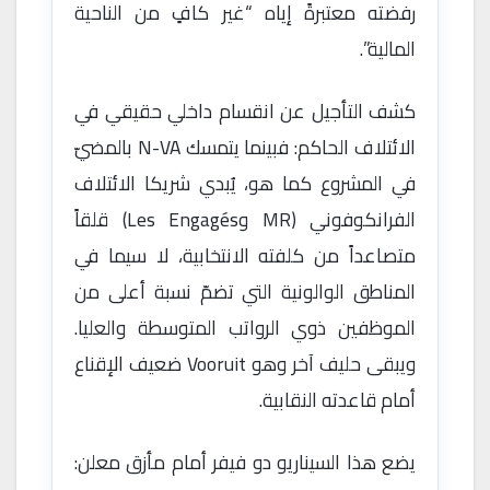
رفضته معتبرةً إياه “غير كافٍ من الناحية
المالية”.
كشف التأجيل عن انقسام داخلي حقيقي في
الائتلاف الحاكم: فبينما يتمسك N-VA بالمضيّ
في المشروع كما هو، يُبدي شريكا الائتلاف
الفرانكوفوني (MR وLes Engagés) قلقاً
متصاعداً من كلفته الانتخابية، لا سيما في
المناطق الوالونية التي تضمّ نسبة أعلى من
الموظفين ذوي الرواتب المتوسطة والعليا.
ويبقى حليف آخر وهو Vooruit ضعيف الإقناع
أمام قاعدته النقابية.
يضع هذا السيناريو دو فيفر أمام مأزق معلن: