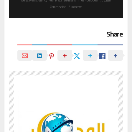
المصادر: Belga News Agency · VRT NWS · Brussels Times · European
Commission · Euronews
Share