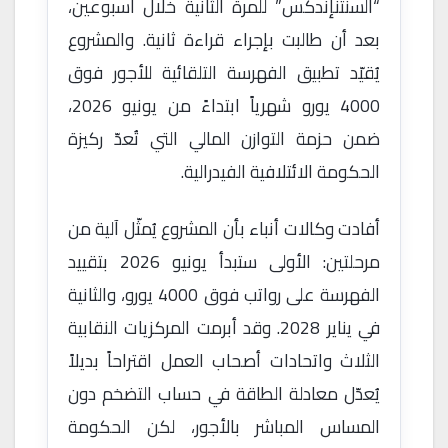
“السنتنإندكس” للمرة الثانية خلال أسبوعين،
بعد أن طالبت بإجراء قراءة ثانية. والمشروع
يُقيّد تطبيق الفهرسة التلقائية للأجور فوق
4000 يورو شهرياً ابتداءً من يونيو 2026،
ضمن حزمة التوازن المالي التي تُعدّ ركيزة
الحكومة الائتلافية الفيدرالية.
أفادت وكالات أنباء بأن المشروع يُمثّل آلية من
مرحلتين: الأولى ستبدأ يونيو 2026 بتقييد
الفهرسة على رواتب فوق 4000 يورو، والثانية
في يناير 2028. وقد أبرمت المركزيات النقابية
الثلاث واتحادات أصحاب العمل اقتراحاً بديلاً
يُعدّل معادلة الطاقة في حساب التضخم دون
المساس المباشر بالأجور، لكن الحكومة