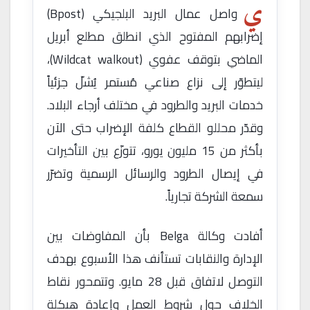
ي
واصل عمال البريد البلجيكي (Bpost)
إضرابهم المفتوح الذي انطلق مطلع أبريل
الماضي بتوقف عفوي (Wildcat walkout)،
ليتطوّر إلى نزاع صناعي مُستمر يُشلّ جزئياً
خدمات البريد والطرود في مختلف أرجاء البلاد.
وقدّر محللو القطاع كلفة الإضراب حتى الآن
بأكثر من 15 مليون يورو، تتوزّع بين التأخيرات
في إيصال الطرود والرسائل الرسمية وتضرّر
سمعة الشركة تجارياً.
أفادت وكالة Belga بأن المفاوضات بين
الإدارة والنقابات تستأنف هذا الأسبوع بهدف
التوصل لاتفاق قبل 28 مايو. وتتمحور نقاط
الخلاف حول شروط العمل وإعادة هيكلة