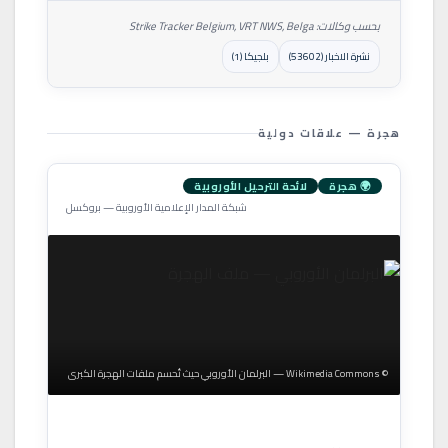
بحسب وكالات: Strike Tracker Belgium, VRT NWS, Belga
نشرة الاخبار (53602)
بلجيكا (1)
هجرة — علاقات دولية
🌍 هجرة
لائحة الترحيل الأوروبية
شبكة المدار الإعلامية الأوروبية — بروكسل
© Wikimedia Commons — البرلمان الأوروبي حيث تُحسم ملفات الهجرة الكبرى