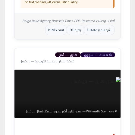
no text overlays, 4K journalistic quality.
أفادت وكالات: Belga News Agency, Brussels Times, CEP-Research
نشرة الاخبار (53602)
بلجيكا (1)
اقتصاد (139)
⚖ قضاء — سجون
هارن — أمن
شبكة المدار الإعلامية الأوروبية — بروكسل
© Wikimedia Commons — سجن هارن، أكبر سجون بلجيكا، شمال بروكسل