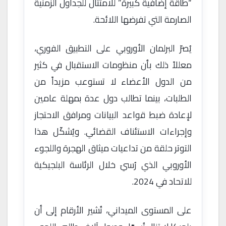
“طاقة إضافية كبيرة” للامتثال للجداول الزمنية
الصارمة التي تفرضها اللائحة.
يُصرّ البرلمان الأوروبي على التطبيق الفوري،
معللاً ذلك بأن منظومات الاستقبال في كثير
من الدول الأعضاء لا تستوعب مزيداً من
الطلبات، بينما تطالب دول عدة بمهلة عامين
لإعادة ضبط قواعد البيانات ومرافق الاحتجاز
وإجراءات الاستئناف القضائي. ويُشكّل هذا
التوتر حلقة من تداعيات ميثاق الهجرة واللجوء
الأوروبي الذي رُسيَ خلال الرئاسة البلجيكية
للاتحاد في 2024.
على المستوى الميداني، تُشير الأرقام إلى أن