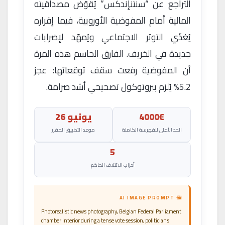
التراجع عن “سنتنإندكس” يُقوّض مصداقيته
المالية أمام المفوضية الأوروبية، فيما إقراره
يُغذّي التوتر الاجتماعي ويُمهّد لإضرابات
جديدة في الخريف. الفارق الحاسم هذه المرة
أن المفوضية رفعت سقف توقعاتها: عجز
5.2% يُلزم ببروتوكول تصحيحي أشد صرامة.
4000€
يونيو 26
الحد الأعلى للفهرسة الكاملة
موعد التطبيق المقرر
5
أحزاب الائتلاف الحاكم
🖼 AI IMAGE PROMPT
Photorealistic news photography, Belgian Federal Parliament
chamber interior during a tense vote session, politicians