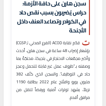
سجن هارن على حافة الأزمة:
حراس يُضربون بسبب نقص حاد
في الكوادر وتصاعد العنف داخل
الأجنحة
ت
قدّم نقابة ACOD (الفرع المدني لـCGSP)
بإشعار إضراب 48 ساعة في سجن هارن، أحدث
وأكبر مجمّعات الاحتجاز في بلجيكا، محتجّةً بما
وصفته بـ”ظروف عمل غير قابلة للتحمل وعجز
حاد في التوظيف”. والسجن الذي كلّف 382
مليون يورو وافتُتح عام 2022 بطاقة 1190
نزيلاً، يشهد توترات أمنية ورفضاً للنقل من
مرافق أقدم.