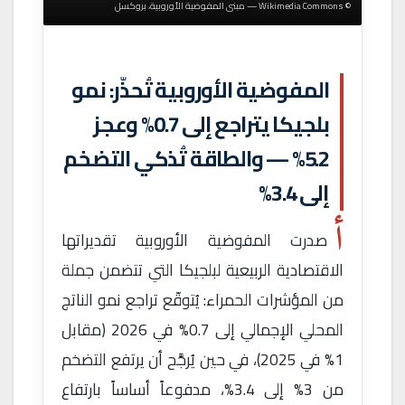
© Wikimedia Commons — مبنى المفوضية الأوروبية، بروكسل
المفوضية الأوروبية تُحذّر: نمو
بلجيكا يتراجع إلى 0.7% وعجز
5.2% — والطاقة تُذكي التضخم
إلى 3.4%
أ
صدرت المفوضية الأوروبية تقديراتها
الاقتصادية الربيعية لبلجيكا التي تتضمن جملة
من المؤشرات الحمراء: يُتوقّع تراجع نمو الناتج
المحلي الإجمالي إلى 0.7% في 2026 (مقابل
1% في 2025)، في حين يُرجَّح أن يرتفع التضخم
من 3% إلى 3.4%، مدفوعاً أساساً بارتفاع