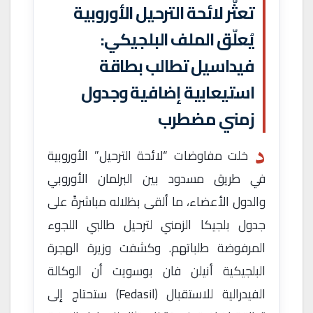
تعثّر لائحة الترحيل الأوروبية
يُعلّق الملف البلجيكي:
فيداسيل تطالب بطاقة
استيعابية إضافية وجدول
زمني مضطرب
د
خلت مفاوضات “لائحة الترحيل” الأوروبية
في طريق مسدود بين البرلمان الأوروبي
والدول الأعضاء، ما ألقى بظلاله مباشرةً على
جدول بلجيكا الزمني لترحيل طالبي اللجوء
المرفوضة طلباتهم. وكشفت وزيرة الهجرة
البلجيكية أنيلن فان بوسويت أن الوكالة
الفيدرالية للاستقبال (Fedasil) ستحتاج إلى