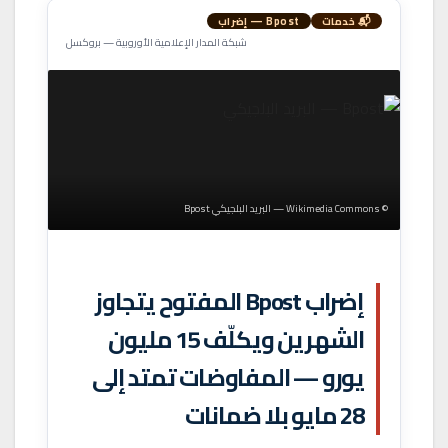
📬 خدمات
Bpost — إضراب
شبكة المدار الإعلامية الأوروبية — بروكسل
© Wikimedia Commons — البريد البلجيكي Bpost
إضراب Bpost المفتوح يتجاوز
الشهرين ويكلّف 15 مليون
يورو — المفاوضات تمتد إلى
28 مايو بلا ضمانات