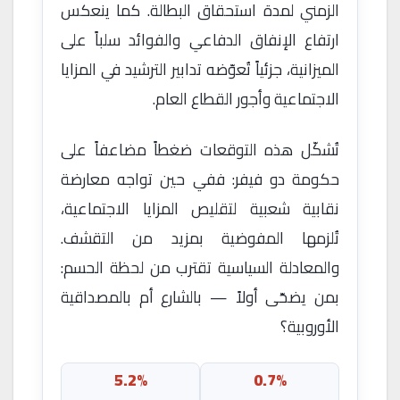
الزمني لمدة استحقاق البطالة. كما ينعكس
ارتفاع الإنفاق الدفاعي والفوائد سلباً على
الميزانية، جزئياً تُعوّضه تدابير الترشيد في المزايا
الاجتماعية وأجور القطاع العام.
تُشكّل هذه التوقعات ضغطاً مضاعفاً على
حكومة دو فيفر: ففي حين تواجه معارضة
نقابية شعبية لتقليص المزايا الاجتماعية،
تُلزمها المفوضية بمزيد من التقشف.
والمعادلة السياسية تقترب من لحظة الحسم:
بمن يضحّى أولاً — بالشارع أم بالمصداقية
الأوروبية؟
5.2%
0.7%