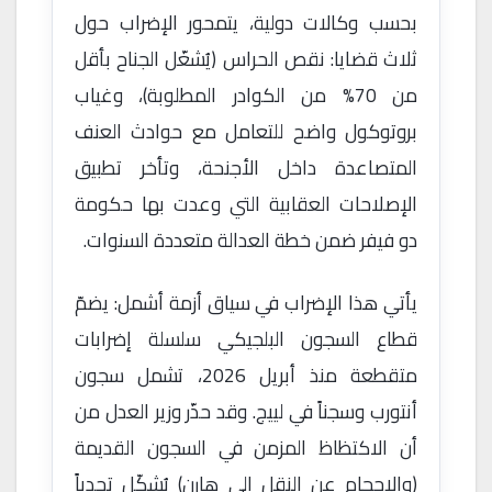
بحسب وكالات دولية، يتمحور الإضراب حول
ثلاث قضايا: نقص الحراس (يُشغّل الجناح بأقل
من 70% من الكوادر المطلوبة)، وغياب
بروتوكول واضح للتعامل مع حوادث العنف
المتصاعدة داخل الأجنحة، وتأخر تطبيق
الإصلاحات العقابية التي وعدت بها حكومة
دو فيفر ضمن خطة العدالة متعددة السنوات.
يأتي هذا الإضراب في سياق أزمة أشمل: يضمّ
قطاع السجون البلجيكي سلسلة إضرابات
متقطعة منذ أبريل 2026، تشمل سجون
أنتورب وسجناً في لييج. وقد حذّر وزير العدل من
أن الاكتظاظ المزمن في السجون القديمة
(والإحجام عن النقل إلى هارن) يُشكّل تحدياً