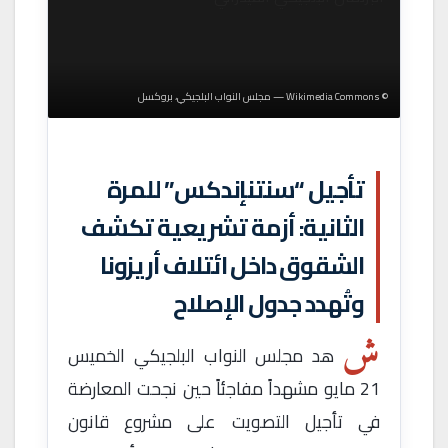
© Wikimedia Commons — مجلس النواب البلجيكي، بروكسل
تأجيل “سنتنإندكس” للمرة
الثانية: أزمة تشريعية تكشف
الشقوق داخل ائتلاف أريزونا
وتُهدد جدول الإصلاح
ش
هد مجلس النواب البلجيكي الخميس
21 مايو مشهداً مفاجئاً حين نجحت المعارضة
في تأجيل التصويت على مشروع قانون