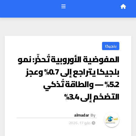
بلجيكا
المفوضية الأوروبية تُحذّر: نمو
بلجيكا يتراجع إلى 0.7% وعجز
5.2% — والطاقة تُذكي
التضخم إلى 3.4%
almadar
By
مايو 17, 2026