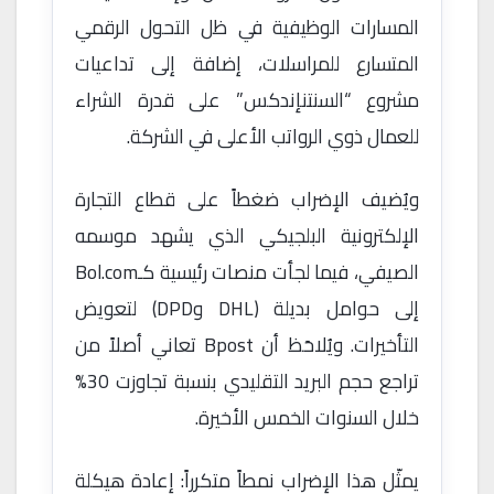
المسارات الوظيفية في ظل التحول الرقمي
المتسارع للمراسلات، إضافة إلى تداعيات
مشروع “السنتنإندكس” على قدرة الشراء
للعمال ذوي الرواتب الأعلى في الشركة.
ويُضيف الإضراب ضغطاً على قطاع التجارة
الإلكترونية البلجيكي الذي يشهد موسمه
الصيفي، فيما لجأت منصات رئيسية كـBol.com
إلى حوامل بديلة (DHL وDPD) لتعويض
التأخيرات. ويُلاحَظ أن Bpost تعاني أصلاً من
تراجع حجم البريد التقليدي بنسبة تجاوزت 30%
خلال السنوات الخمس الأخيرة.
يمثّل هذا الإضراب نمطاً متكرراً: إعادة هيكلة