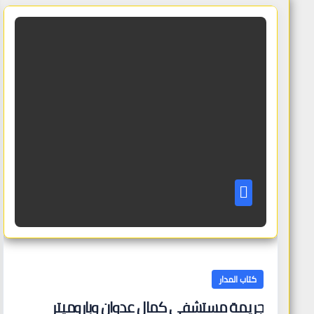
كتاب المدار
جريمة مستشفى كمال عدوان وباروميتر