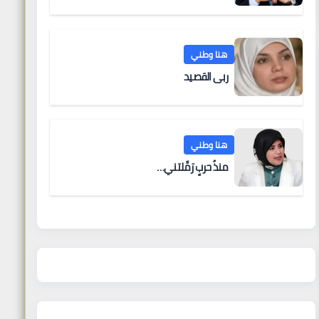
هنا وطني
ربى القصيد
هنا وطني
منذُ حربٍ رَمَّلتني…