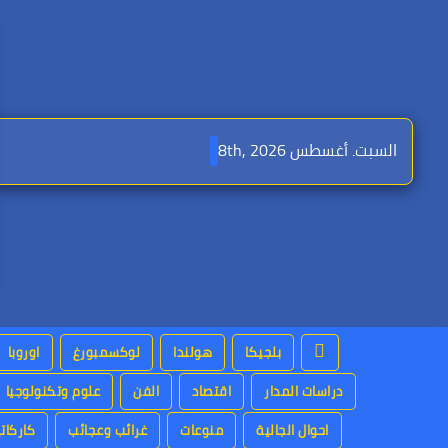
Ski
t
conten
السبت. أغسطس 8th, 2026
بلجيكا
هولندا
لوكسمبورغ
اوروبا
دراسات المدار
اقتصاد
الفن
علوم وتكنولوجيا
احوال الجالية
منوعات
غرائب وعجائب
كاركاتي