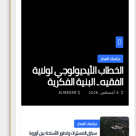
دراسات المدار
الخطاب الأيديولوجي لولاية
الفقيه ـ البنية الفكرية
وآليات التعبئة
6 أغسطس، 2026
ALMADAR
دراسات المدار
سباق المسيّرات وتطور الأسلحة بين أوروبا