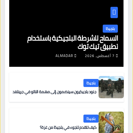
بلجيكا
السماح للشرطة البلجيكية باستخدام
تطبيق تيك توك
7 أغسطس، 2026
ALMADAR
بلجيكا
جنود بلجيكيون سينضمون إلى مهمة الناتو في جرينلاند
بلجيكا
كيف تتقدم للجوء في بلجيكا من غزة؟