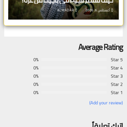
كيف تتقدم للجوء في بلجيكا من غزة؟
أغسطس 6, 2026
ALMADAR
Average Rating
0%
5 Star
0%
4 Star
0%
3 Star
0%
2 Star
0%
1 Star
(Add your review)
اترك تعليقاً