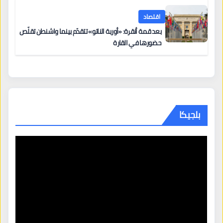
اقتصاد
بعد قمة أنقرة: «أوربة الناتو» تتقدّم بينما واشنطن تقلّص
حضورها في القارة
بلجيكا