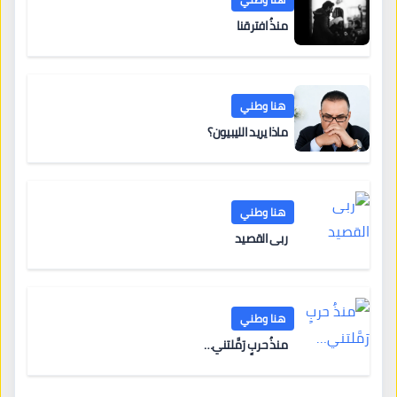
منذُ افترقنا
هنا وطني
ماذا يريد الليبيون؟
هنا وطني
ربى القصيد
هنا وطني
منذُ حربٍ رَمَّلتني…