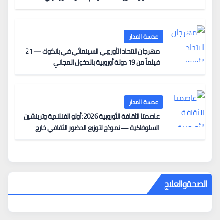
على السجادة الحمراء يضم نادين نجيم وآسر ياسين وخالد
مزنر ضمن لجنة التحكيم
عدسة المدار
مهرجان الاتحاد الأوروبي السينمائي في بانكوك — 21
فيلماً من 19 دولة أوروبية بالدخول المجاني
عدسة المدار
عاصمتا الثقافة الأوروبية 2026: أولو الفنلندية وترينشين
السلوفاكية — نموذج لتوزيع الحضور الثقافي خارج
المراكز الكبرى
الصحةوالعلاج