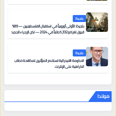
بلجيكا
بلجيكا: الأولى أوروبياً في استقبال الفلسطينيين — 89%
قبول لغزة و5,332 طلباً في 2024 — لكن الإجراء الجديد
من 12 يونيو يُعقّد المسار لمن يحمل وضعاً في دولة EU
أخرى
بلجيكا
الحكومة الفيدرالية تستخدم المؤثرين لمكافحة خطاب
الكراهية على الإنترنت
هولندا