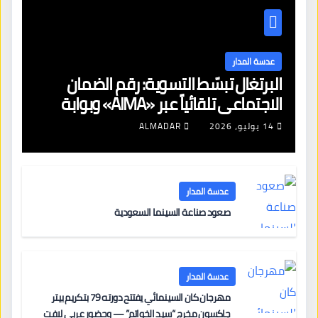
عدسة المدار
البرتغال تبسّط التسوية: رقم الضمان
الاجتماعي تلقائياً عبر «AIMA» وبوابة
جديدة لتجديد الإقامات
14 يوليو، 2026
ALMADAR
عدسة المدار
صعود صناعة السينما السعودية
عدسة المدار
مهرجان كان السينمائي يفتتح دورته 79 بتكريم بيتر
جاكسون مخرج “سيد الخواتم” — وحضور عربي لافت