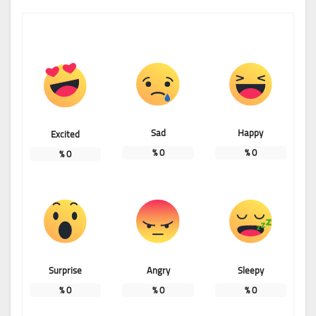
Sad
Happy
Excited
%
0
%
0
%
0
Surprise
Angry
Sleepy
%
0
%
0
%
0